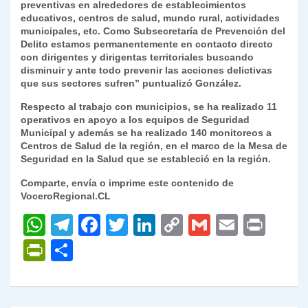
preventivas en alrededores de establecimientos
educativos, centros de salud, mundo rural, actividades
municipales, etc. Como Subsecretaría de Prevención del
Delito estamos permanentemente en contacto directo
con dirigentes y dirigentas territoriales buscando
disminuir y ante todo prevenir las acciones delictivas
que sus sectores sufren” puntualizó González.
Respecto al trabajo con municipios, se ha realizado 11
operativos en apoyo a los equipos de Seguridad
Municipal y además se ha realizado 140 monitoreos a
Centros de Salud de la región, en el marco de la Mesa de
Seguridad en la Salud que se estableció en la región.
Comparte, envía o imprime este contenido de
VoceroRegional.CL
W
T
F
T
Li
C
G
E
P
h
el
a
w
n
o
m
m
ri
P
C
at
e
c
itt
k
p
ai
ai
nt
ri
o
s
gr
e
er
e
y
l
l
nt
m