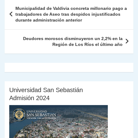
A
a
b
dI
Li
Fr
p
Navegación
Municipalidad de Valdivia concreta millonario pago a
p
m
o
n
n
ie
ar
de
trabajadores de Aseo tras despidos injustificados
p
o
k
durante administración anterior
n
tir
entradas
k
dl
Deudores morosos disminuyeron un 2,2% en la
y
Región de Los Ríos el último año
Universidad San Sebastián
Admisión 2024