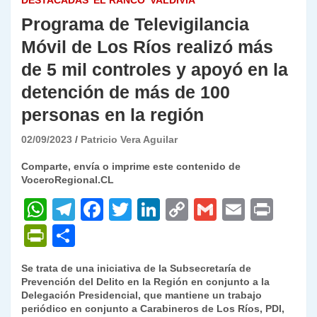
DESTACADAS
EL RANCO
VALDIVIA
Programa de Televigilancia
Móvil de Los Ríos realizó más
de 5 mil controles y apoyó en la
detención de más de 100
personas en la región
02/09/2023
Patricio Vera Aguilar
Comparte, envía o imprime este contenido de
VoceroRegional.CL
W
T
F
T
Li
C
G
E
P
h
el
a
w
n
o
m
m
ri
P
C
at
e
c
itt
k
p
ai
ai
nt
ri
o
Se trata de una iniciativa de la Subsecretaría de
s
gr
e
er
e
y
l
l
nt
m
Prevención del Delito en la Región en conjunto a la
A
a
b
dI
Li
Delegación Presidencial, que mantiene un trabajo
Fr
p
periódico en conjunto a Carabineros de Los Ríos, PDI,