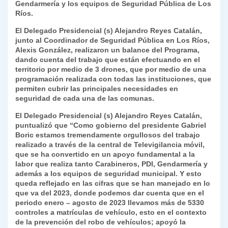
p
m
o
n
n
ie
ar
Gendarmería y los equipos de Seguridad Pública de Los
Ríos.
p
o
k
n
tir
El Delegado Presidencial (s) Alejandro Reyes Catalán,
k
dl
junto al Coordinador de Seguridad Pública en Los Ríos,
Alexis González, realizaron un balance del Programa,
y
dando cuenta del trabajo que están efectuando en el
territorio por medio de 3 drones, que por medio de una
programación realizada con todas las instituciones, que
permiten cubrir las principales necesidades en
seguridad de cada una de las comunas.
El Delegado Presidencial (s) Alejandro Reyes Catalán,
puntualizó que “Como gobierno del presidente Gabriel
Boric estamos tremendamente orgullosos del trabajo
realizado a través de la central de Televigilancia móvil,
que se ha convertido en un apoyo fundamental a la
labor que realiza tanto Carabineros, PDI, Gendarmería y
además a los equipos de seguridad municipal. Y esto
queda reflejado en las cifras que se han manejado en lo
que va del 2023, donde podemos dar cuenta que en el
periodo enero – agosto de 2023 llevamos más de 5330
controles a matrículas de vehículo, esto en el contexto
de la prevención del robo de vehículos; apoyó la