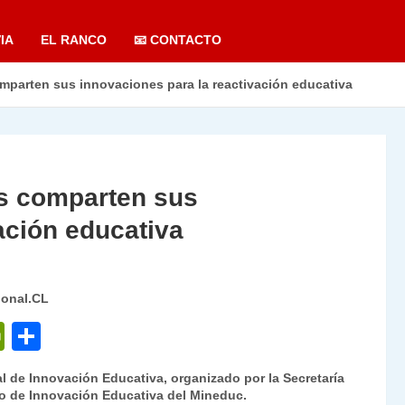
IA
EL RANCO
📧 CONTACTO
mparten sus innovaciones para la reactivación educativa
os comparten sus
ación educativa
ional.CL
P
C
ri
o
 de Innovación Educativa, organizado por la Secretaría
nt
m
ro de Innovación Educativa del Mineduc.