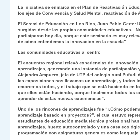
s
gr
e
er
e
y
l
l
La iniciativa se enmarca en el Plan de Reactivación Educ
los ejes de Convivencia y Salud Mental, reactivación de A
A
a
b
dI
Li
p
m
o
n
n
El Seremi de Educación en Los Ríos, Juan Pablo Gerter Ur
surgidas desde las propias comunidades educativas. “N
p
o
k
participaron hoy día, porque este seminario es muy releva
de cómo entendemos la innovación en la escuela”
k
Las comunidades educativas al centro
El encuentro regional relevó experiencias de innovación 
aprendizajes, generando una instancia de participación y
Alejandra Ampuero, jefa de UTP del colegio rural Pufudi
las exposiciones nos llevamos un aprendizaje, y todos l
recorrerlos todos, y el trabajo que se está haciendo en l
que ellos están haciendo, porque finalmente todos los 
aprender de estas nuevas experiencias”.
Uno de los rincones de aprendizajes fue “¿Cómo podemos 
aprendizaje basado en proyectos?”, el cual estuvo repr
estudiantes de educación media técnica profesional ha
aprendizajes, huerto autocontrolado y una casa ecológic
programación con asignaturas generales como lenguaje e