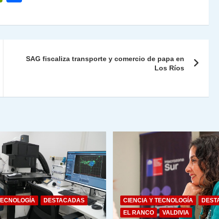
ri
o
nt
m
Fr
p
ie
ar
SAG fiscaliza transporte y comercio de papa en
n
tir
Los Ríos
dl
y
TECNOLOGÍA
DESTACADAS
CIENCIA Y TECNOLOGÍA
DEST
EL RANCO
VALDIVIA