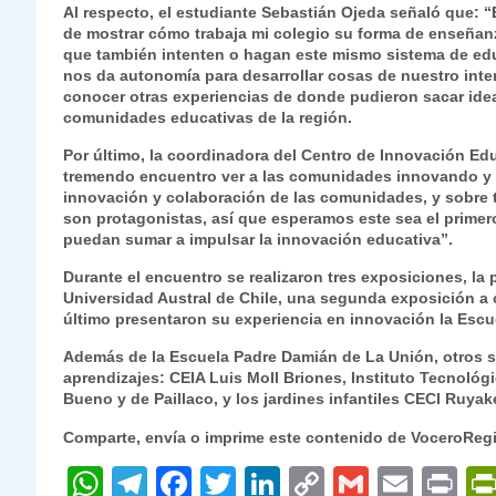
Al respecto, el estudiante Sebastián Ojeda señaló que: 
de mostrar cómo trabaja mi colegio su forma de enseñanz
que también intenten o hagan este mismo sistema de edu
nos da autonomía para desarrollar cosas de nuestro inter
conocer otras experiencias de donde pudieron sacar ideas
comunidades educativas de la región.
Por último, la coordinadora del Centro de Innovación Ed
tremendo encuentro ver a las comunidades innovando y a
innovación y colaboración de las comunidades, y sobre t
son protagonistas, así que esperamos este sea el prime
puedan sumar a impulsar la innovación educativa”.
Durante el encuentro se realizaron tres exposiciones, la 
Universidad Austral de Chile, una segunda exposición a c
último presentaron su experiencia en innovación la Escue
Además de la Escuela Padre Damián de La Unión, otros se
aprendizajes: CEIA Luis Moll Briones, Instituto Tecnológ
Bueno y de Paillaco, y los jardines infantiles CECI Ruyak
Comparte, envía o imprime este contenido de VoceroReg
W
T
F
T
Li
C
G
E
P