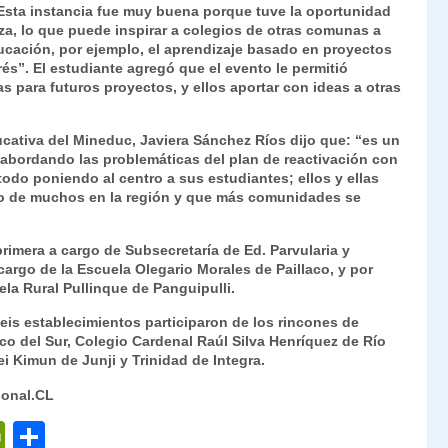
“Esta instancia fue muy buena porque tuve la oportunidad
a, lo que puede inspirar a colegios de otras comunas a
cación, por ejemplo, el aprendizaje basado en proyectos
és”. El estudiante agregó que el evento le permitió
 para futuros proyectos, y ellos aportar con ideas a otras
ucativa del Mineduc, Javiera Sánchez Ríos dijo que: “es un
bordando las problemáticas del plan de reactivación con
odo poniendo al centro a sus estudiantes; ellos y ellas
ro de muchos en la región y que más comunidades se
primera a cargo de Subsecretaría de Ed. Parvularia y
argo de la Escuela Olegario Morales de Paillaco, y por
la Rural Pullinque de Panguipulli.
is establecimientos participaron de los rincones de
ico del Sur, Colegio Cardenal Raúl Silva Henríquez de Río
ei Kimun de Junji y Trinidad de Integra.
ional.CL
P
C