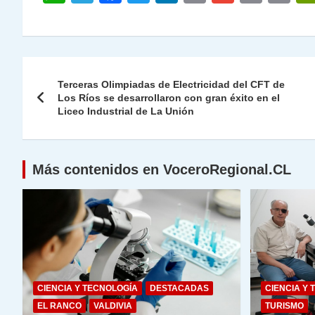
h
el
a
w
n
o
m
m
ri
at
e
c
itt
k
p
ai
ai
nt
s
gr
e
er
e
y
l
l
Navegación
A
a
b
dI
Li
Terceras Olimpiadas de Electricidad del CFT de
de
Los Ríos se desarrollaron con gran éxito en el
p
m
o
n
n
Liceo Industrial de La Unión
p
o
k
entradas
k
Más contenidos en VoceroRegional.CL
CIENCIA Y TECNOLOGÍA
DESTACADAS
CIENCIA Y 
EL RANCO
VALDIVIA
TURISMO