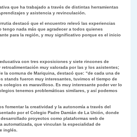
Fr
p
ativa que ha trabajado a través de distintas herramientas
prendizajes y asistencia y revinculación.
ie
ar
n
tir
rutia destacó que el encuentro relevó las experiencias
o tengo nada más que agradecer a todos quienes
dl
nte para la región, y muy significativo porque es el inicio
y
educativa con tres exposiciones y siete rincones de
 retroalimentación muy valorada por las y los asistentes;
 de la comuna de Mariquina, destacó que: “de cada una de
os stands fueron muy interesantes, tuvimos el tiempo de
os colegios es maravilloso. Es muy interesante poder ver lo
colegios tenemos problemáticas similares, y así podemos
fomentar la creatividad y la autonomía a través del
esentado por el Colegio Padre Damián de La Unión, donde
n desarrollado proyectos como plataformas web de
a automatizada, que vinculan la especialidad de
 inglés.