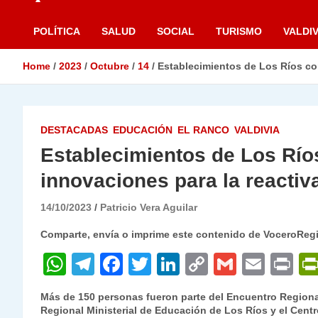
POLÍTICA
SALUD
SOCIAL
TURISMO
VALDIV
Home
2023
Octubre
14
Establecimientos de Los Ríos co
DESTACADAS
EDUCACIÓN
EL RANCO
VALDIVIA
Establecimientos de Los Rí
innovaciones para la reactiv
14/10/2023
Patricio Vera Aguilar
Comparte, envía o imprime este contenido de VoceroReg
W
T
F
T
Li
C
G
E
P
h
el
a
w
n
o
m
m
ri
Más de 150 personas fueron parte del Encuentro Regional
at
e
c
itt
k
p
ai
ai
nt
Regional Ministerial de Educación de Los Ríos y el Cent