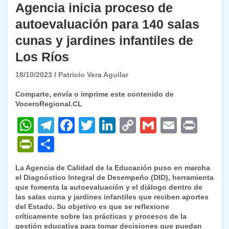
Agencia inicia proceso de
autoevaluación para 140 salas
cunas y jardines infantiles de
Los Ríos
18/10/2023
Patricio Vera Aguilar
Comparte, envía o imprime este contenido de
VoceroRegional.CL
W
T
F
T
Li
C
G
E
P
h
el
a
w
n
o
m
m
ri
P
C
at
e
c
itt
k
p
ai
ai
nt
ri
o
La Agencia de Calidad de la Educación puso en marcha
s
gr
e
er
e
y
l
l
nt
m
el Diagnóstico Integral de Desempeño (DID), herramienta
A
a
b
dI
Li
que fomenta la autoevaluación y el diálogo dentro de
Fr
p
las salas cuna y jardines infantiles que reciben aportes
p
m
o
n
n
ie
ar
del Estado. Su objetivo es que se reflexione
críticamente sobre las prácticas y procesos de la
p
o
k
n
tir
gestión educativa para tomar decisiones que puedan