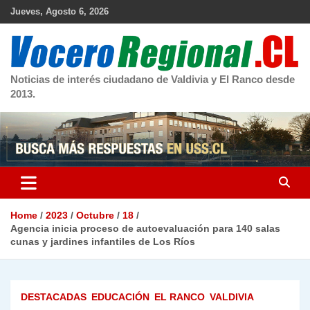
Skip
Jueves, Agosto 6, 2026
to
content
Noticias de interés ciudadano de Valdivia y El Ranco desde
2013.
Home
2023
Octubre
18
Agencia inicia proceso de autoevaluación para 140 salas
cunas y jardines infantiles de Los Ríos
DESTACADAS
EDUCACIÓN
EL RANCO
VALDIVIA