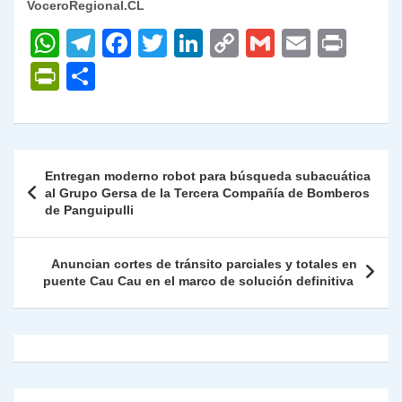
VoceroRegional.CL
W
T
F
T
Li
C
G
E
P
h
el
a
w
n
o
m
m
ri
P
C
at
e
c
itt
k
p
ai
ai
nt
ri
o
s
gr
e
er
e
y
l
l
nt
m
A
a
b
dI
Li
Fr
p
Navegación
Entregan moderno robot para búsqueda subacuática
p
m
o
n
n
ie
ar
de
al Grupo Gersa de la Tercera Compañía de Bomberos
p
o
k
de Panguipulli
n
tir
entradas
k
dl
Anuncian cortes de tránsito parciales y totales en
y
puente Cau Cau en el marco de solución definitiva