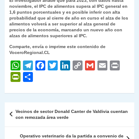
El investigador añade que para 2023, con datos hasta
noviembre, el IPC de alimentos supera al IPC general en
1,6 puntos porcentuales y es posible inferir con alta
probabilidad que al cierre de año en curso el alza de los
alimentos volverá a ser superior al alza general de
precios de la economía, marcando un nuevo año con
alzas de alimentos superiores al IPC.
Comparte, envía o imprime este contenido de
VoceroRegional.CL
W
T
F
T
Li
C
G
E
P
h
el
a
w
n
o
m
m
ri
P
C
at
e
c
itt
k
p
ai
ai
nt
ri
o
s
gr
e
er
e
y
l
l
nt
m
A
a
b
dI
Li
Fr
p
Navegación
Vecinos de sector Donald Canter de Valdivia cuentan
p
m
o
n
n
ie
ar
de
con remozada área verde
p
o
k
n
tir
entradas
k
dl
Operativo veterinario da la partida a convenio de