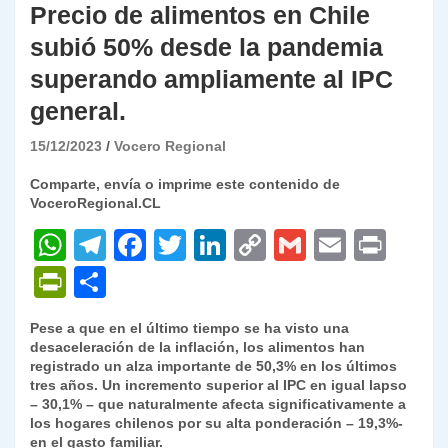
Precio de alimentos en Chile
subió 50% desde la pandemia
superando ampliamente al IPC
general.
15/12/2023
Vocero Regional
Comparte, envía o imprime este contenido de
VoceroRegional.CL
W
T
F
T
Li
C
G
E
P
h
el
a
w
n
o
m
m
ri
P
C
at
e
c
itt
k
p
ai
ai
nt
ri
o
Pese a que en el último tiempo se ha visto una
s
gr
e
er
e
y
l
l
nt
m
desaceleración de la inflación, los alimentos han
A
a
b
dI
Li
registrado un alza importante de 50,3% en los últimos
Fr
p
tres años. Un incremento superior al IPC en igual lapso
p
m
o
n
n
ie
ar
– 30,1% – que naturalmente afecta significativamente a
los hogares chilenos por su alta ponderación – 19,3%-
p
o
k
n
tir
en el gasto familiar.