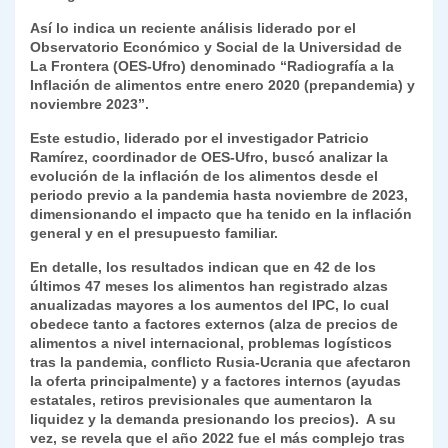
k
dl
Así lo indica un reciente análisis liderado por el
Observatorio Económico y Social de la Universidad de
y
La Frontera (OES-Ufro) denominado “Radiografía a la
Inflación de alimentos entre enero 2020 (prepandemia) y
noviembre 2023”.
Este estudio, liderado por el investigador Patricio
Ramírez, coordinador de OES-Ufro, buscó analizar la
evolución de la inflación de los alimentos desde el
periodo previo a la pandemia hasta noviembre de 2023,
dimensionando el impacto que ha tenido en la inflación
general y en el presupuesto familiar.
En detalle, los resultados indican que en 42 de los
últimos 47 meses los alimentos han registrado alzas
anualizadas mayores a los aumentos del IPC, lo cual
obedece tanto a factores externos (alza de precios de
alimentos a nivel internacional, problemas logísticos
tras la pandemia, conflicto Rusia-Ucrania que afectaron
la oferta principalmente) y a factores internos (ayudas
estatales, retiros previsionales que aumentaron la
liquidez y la demanda presionando los precios). A su
vez, se revela que el año 2022 fue el más complejo tras