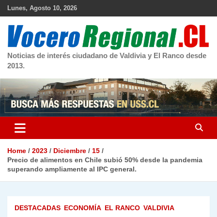
Skip
Lunes, Agosto 10, 2026
to
content
Noticias de interés ciudadano de Valdivia y El Ranco desde
2013.
Home
2023
Diciembre
15
Precio de alimentos en Chile subió 50% desde la pandemia
superando ampliamente al IPC general.
DESTACADAS
ECONOMÍA
EL RANCO
VALDIVIA