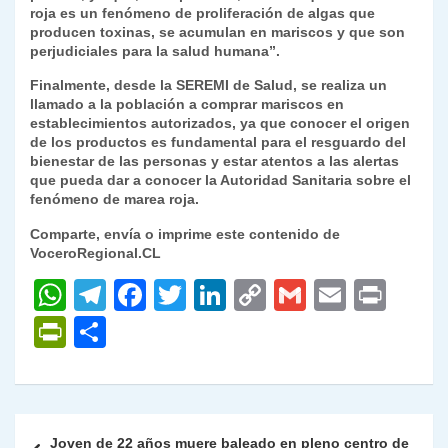
roja es un fenómeno de proliferación de algas que
producen toxinas, se acumulan en mariscos y que son
perjudiciales para la salud humana”.
Finalmente, desde la SEREMI de Salud, se realiza un
llamado a la población a comprar mariscos en
establecimientos autorizados, ya que conocer el origen
de los productos es fundamental para el resguardo del
bienestar de las personas y estar atentos a las alertas
que pueda dar a conocer la Autoridad Sanitaria sobre el
fenómeno de marea roja.
Comparte, envía o imprime este contenido de
VoceroRegional.CL
W
T
F
T
Li
C
G
E
P
h
el
a
w
n
o
m
m
ri
P
C
at
e
c
itt
k
p
ai
ai
nt
ri
o
s
gr
e
er
e
y
l
l
nt
m
A
a
b
dI
Li
Fr
p
Navegación
Joven de 22 años muere baleado en pleno centro de