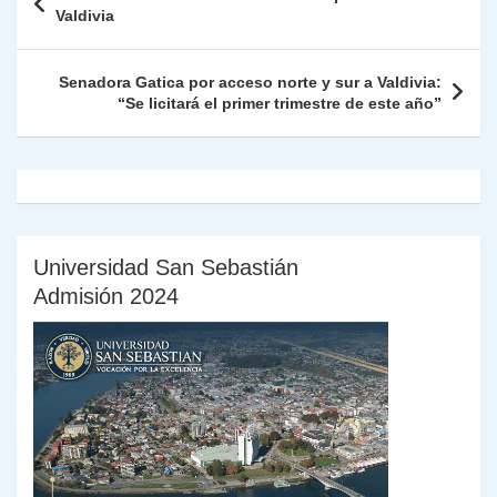
p
m
o
n
n
ie
ar
de
Valdivia
p
o
k
n
tir
entradas
k
dl
Senadora Gatica por acceso norte y sur a Valdivia:
“Se licitará el primer trimestre de este año”
y
Universidad San Sebastián
Admisión 2024