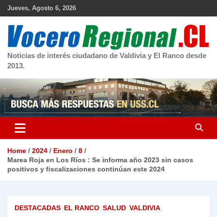
Skip
Jueves, Agosto 6, 2026
to
content
Noticias de interés ciudadano de Valdivia y El Ranco desde
2013.
Home
2024
Enero
8
Marea Roja en Los Ríos : Se informa año 2023 sin casos
positivos y fiscalizaciones continúan este 2024
DESTACADAS
EL RANCO
SALUD
VALDIVIA