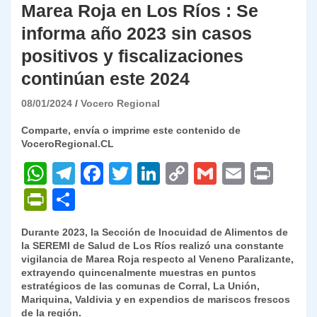
Marea Roja en Los Ríos : Se
informa año 2023 sin casos
positivos y fiscalizaciones
continúan este 2024
08/01/2024
Vocero Regional
Comparte, envía o imprime este contenido de
VoceroRegional.CL
W
T
F
T
Li
C
G
E
P
h
el
a
w
n
o
m
m
ri
P
C
at
e
c
itt
k
p
ai
ai
nt
ri
o
Durante 2023, la Sección de Inocuidad de Alimentos de
s
gr
e
er
e
y
l
l
nt
m
la SEREMI de Salud de Los Ríos realizó una constante
A
a
b
dI
Li
vigilancia de Marea Roja respecto al Veneno Paralizante,
Fr
p
extrayendo quincenalmente muestras en puntos
p
m
o
n
n
ie
ar
estratégicos de las comunas de Corral, La Unión,
Mariquina, Valdivia y en expendios de mariscos frescos
p
o
k
n
tir
de la región.