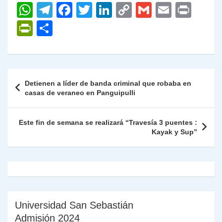
W
T
F
T
Li
C
G
E
P
h
el
a
w
n
o
m
m
ri
P
C
at
e
c
itt
k
p
ai
ai
nt
ri
o
s
gr
e
er
e
y
l
l
nt
m
A
a
b
dI
Li
Fr
p
Navegación
Detienen a líder de banda criminal que robaba en
p
m
o
n
n
ie
ar
de
casas de veraneo en Panguipulli
p
o
k
n
tir
entradas
k
dl
Este fin de semana se realizará “Travesía 3 puentes :
Kayak y Sup”
y
Universidad San Sebastián
Admisión 2024