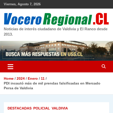
Skip
Viernes, Agosto 7, 2026
to
content
Noticias de interés ciudadano de Valdivia y El Ranco desde
2013.
Home
2024
Enero
11
PDI incautó más de mil prendas falsificadas en Mercado
Persa de Valdivia
DESTACADAS
POLICIAL
VALDIVIA