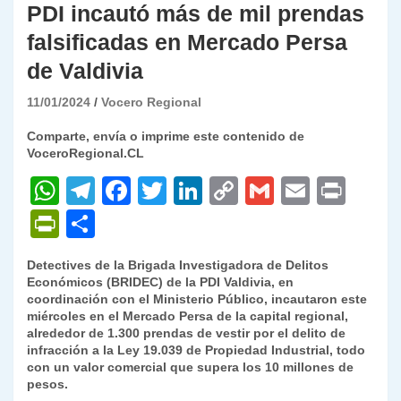
PDI incautó más de mil prendas
falsificadas en Mercado Persa
de Valdivia
11/01/2024
Vocero Regional
Comparte, envía o imprime este contenido de
VoceroRegional.CL
W
T
F
T
Li
C
G
E
P
h
el
a
w
n
o
m
m
ri
P
C
at
e
c
itt
k
p
ai
ai
nt
ri
o
Detectives de la Brigada Investigadora de Delitos
s
gr
e
er
e
y
l
l
nt
m
Económicos (BRIDEC) de la PDI Valdivia, en
A
a
b
dI
Li
coordinación con el Ministerio Público, incautaron este
Fr
p
miércoles en el Mercado Persa de la capital regional,
p
m
o
n
n
ie
ar
alrededor de 1.300 prendas de vestir por el delito de
infracción a la Ley 19.039 de Propiedad Industrial, todo
p
o
k
n
tir
con un valor comercial que supera los 10 millones de
k
pesos.
dl