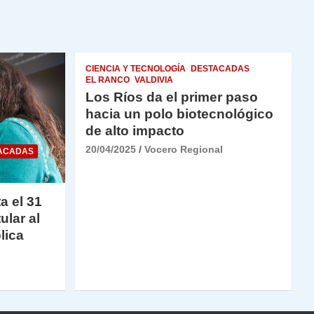
CIENCIA Y TECNOLOGÍA
DESTACADAS
EL RANCO
VALDIVIA
Los Ríos da el primer paso
hacia un polo biotecnológico
de alto impacto
20/04/2025
Vocero Regional
ACADAS
a el 31
ular al
lica