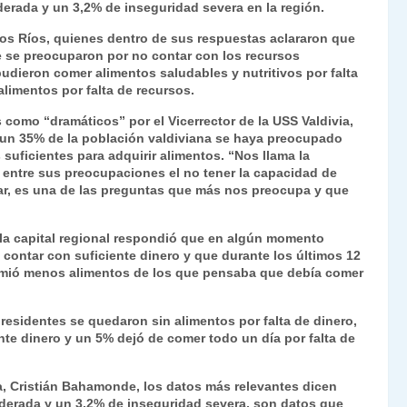
derada y un 3,2% de inseguridad severa en la región.
Fr
p
os Ríos, quienes dentro de sus respuestas aclararon que
ie
ar
 se preocuparon por no contar con los recursos
n
tir
dieron comer alimentos saludables y nutritivos por falta
limentos por falta de recursos.
dl
como “dramáticos” por el Vicerrector de la USS Valdivia,
y
un 35% de la población valdiviana se haya preocupado
suficientes para adquirir alimentos. “Nos llama la
 entre sus preocupaciones el no tener la capacidad de
liar, es una de las preguntas que más nos preocupa y que
 la capital regional respondió que en algún momento
 contar con suficiente dinero y que durante los últimos 12
umió menos alimentos de los que pensaba que debía comer
sidentes se quedaron sin alimentos por falta de dinero,
te dinero y un 5% dejó de comer todo un día por falta de
via, Cristián Bahamonde, los datos más relevantes dicen
oderada y un 3,2% de inseguridad severa, son datos que