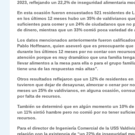
2023, reflejando un 22,2% de inseguridad alimentaria mo
s
gr
e
er
e
y
l
l
En esta ocasión fueron encuestados 521 residentes de L
A
a
b
dI
Li
en los últimos 12 meses hubo un 35% de valdivianos que
p
m
o
n
n
suficientes para comer y un 24% de ciudadanos que no pu
de dinero, mientras que un 33% comió poca variedad de a
p
o
k
Los datos mencionados anteriormente fueron calificados 
k
Pablo Hoffmann, quien aseveró que es preocupante que 
durante los últimos 12 meses por no contar con recursos 
atención porque es muy dramático que una familia tenga
llevar alimentos a la mesa para ella o para el grupo fami
tiene una de las respuestas más altas”.
Otros resultados reflejaron que un 12% de residentes en
tuvieron que dejar de desayunar, almorzar o cenar por no
meses un 25% de valdivianos, en alguna ocasión, cons
por falta de recursos.
También se determinó que en algún momento un 10% de re
un 11% sintió hambre pero no comió por no tener suficien
recursos.
Para el director de Ingeniería Comercial de la USS Valdi
relación con la existencia de “un 22% de inseguridad m