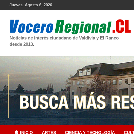
Skip
Jueves, Agosto 6, 2026
to
content
Noticias de interés ciudadano de Valdivia y El Ranco
desde 2013.
🏠 INICIO
ARTES
CIENCIA Y TECNOLOGÍA
CUL