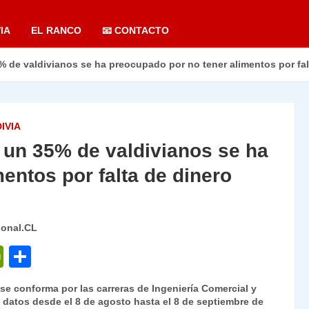
IA
EL RANCO
📧 CONTACTO
 de valdivianos se ha preocupado por no tener alimentos por fal
IVIA
un 35% de valdivianos se ha
entos por falta de dinero
ional.CL
P
C
ri
o
 se conforma por las carreras de Ingeniería Comercial y
nt
m
ró datos desde el 8 de agosto hasta el 8 de septiembre de