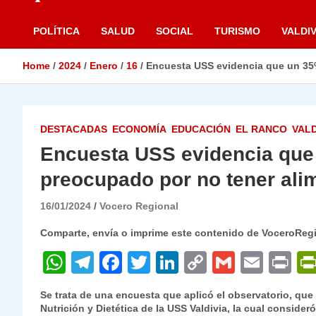
POLÍTICA
SALUD
SOCIAL
TURISMO
VALDIV
Home
2024
Enero
16
Encuesta USS evidencia que un 35%
DESTACADAS
ECONOMÍA
EDUCACIÓN
EL RANCO
VALD
Encuesta USS evidencia que 
preocupado por no tener alim
16/01/2024
Vocero Regional
Comparte, envía o imprime este contenido de VoceroReg
W
T
F
T
Li
C
G
E
P
h
el
a
w
n
o
m
m
ri
Se trata de una encuesta que aplicó el observatorio, que
at
e
c
itt
k
p
ai
ai
nt
Nutrición y Dietética de la USS Valdivia, la cual conside