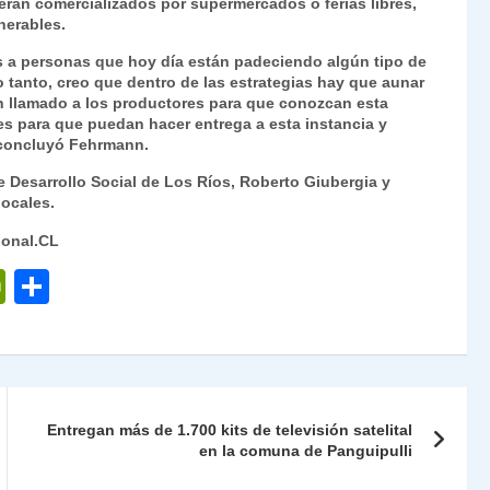
serán comercializados por supermercados o ferias libres,
nerables.
s a personas que hoy día están padeciendo algún tipo de
o tanto, creo que dentro de las estrategias hay que aunar
n llamado a los productores para que conozcan esta
les para que puedan hacer entrega a esta instancia y
, concluyó Fehrmann.
e Desarrollo Social de Los Ríos, Roberto Giubergia y
locales.
ional.CL
P
C
ri
o
nt
m
Fr
p
ie
ar
Entregan más de 1.700 kits de televisión satelital
n
tir
en la comuna de Panguipulli