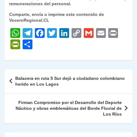
remuneraciones del personal.
Comparte, envía o imprime este contenido de
VoceroRegional.CL
W
T
F
T
Li
C
G
E
P
h
el
a
w
n
o
m
m
ri
P
C
at
e
c
itt
k
p
ai
ai
nt
ri
o
s
gr
e
er
e
y
l
l
nt
m
A
a
b
dI
Li
Fr
p
Navegación
Balacera en ruta 5 Sur dejó a ciudadano colombiano
p
m
o
n
n
ie
ar
de
herido en Los Lagos
p
o
k
n
tir
entradas
k
dl
Firman Compromiso por el Desarrollo del Deporte
Náutico y obras emblemáticas del Borde Fluvial de
y
Los Ríos