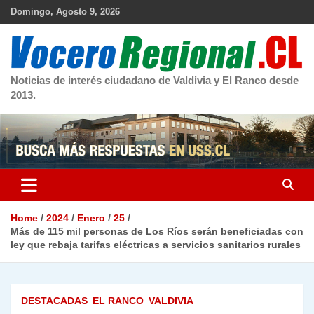
Skip
Domingo, Agosto 9, 2026
to
content
Noticias de interés ciudadano de Valdivia y El Ranco desde
2013.
Home
2024
Enero
25
Más de 115 mil personas de Los Ríos serán beneficiadas con
ley que rebaja tarifas eléctricas a servicios sanitarios rurales
DESTACADAS
EL RANCO
VALDIVIA