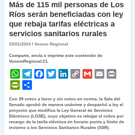
Más de 115 mil personas de Los
Ríos serán beneficiadas con ley
que rebaja tarifas eléctricas a
servicios sanitarios rurales
25/01/2024
Vocero Regional
Comparte, envía o imprime este contenido de
VoceroRegional.CL
W
T
F
T
Li
C
G
E
P
h
el
a
w
n
o
m
m
ri
P
C
at
e
c
itt
k
p
ai
ai
nt
ri
o
Con 39 votos a favor y sin votos en contra, la Sala del
s
gr
e
er
e
y
l
l
nt
m
Senado aprobó de manera unánime y despachó a ley el
A
a
b
dI
Li
proyecto que modifica la Ley General de Servicios
Fr
p
Eléctricos (LGSE), cuyo objetivo es rebajar el cobro por
p
m
o
n
n
ie
ar
recargo de la tarifa eléctrica en horario punta y límite de
invierno a los Servicios Sanitarios Rurales (SSR).
p
o
k
n
tir