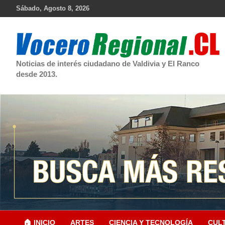
Skip
Sábado, Agosto 8, 2026
to
content
Noticias de interés ciudadano de Valdivia y El Ranco
desde 2013.
🏠 INICIO
ARTES
CIENCIA Y TECNOLOGÍA
CUL