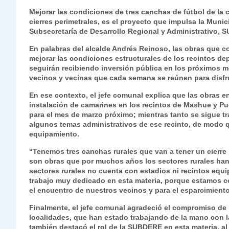
s
gr
e
er
e
y
l
l
Mejorar las condiciones de tres canchas de fútbol de l
cierres perimetrales, es el proyecto que impulsa la Munic
A
a
b
dI
Li
Subsecretaría de Desarrollo Regional y Administrativo,
p
m
o
n
n
En palabras del alcalde Andrés Reinoso, las obras que c
p
o
k
mejorar las condiciones estructurales de los recintos d
seguirán recibiendo inversión pública en los próximos m
k
vecinos y vecinas que cada semana se reúnen para disfrut
En ese contexto, el jefe comunal explica que las obras e
instalación de camarines en los recintos de Mashue y P
para el mes de marzo próximo; mientras tanto se sigue tr
algunos temas administrativos de ese recinto, de modo 
equipamiento.
“Tenemos tres canchas rurales que van a tener un cierr
son obras que por muchos años los sectores rurales han
sectores rurales no cuenta con estadios ni recintos e
trabajo muy dedicado en esta materia, porque estamos 
el encuentro de nuestros vecinos y para el esparcimiento”
Finalmente, el jefe comunal agradeció el compromiso de l
localidades, que han estado trabajando de la mano con l
también destacó el rol de la SUBDERE en esta materia, al 