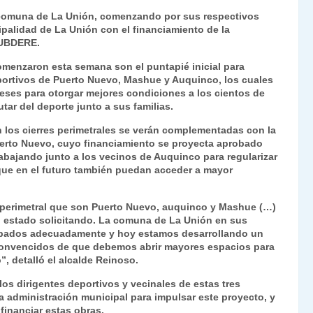
Fr
p
a comuna de La Unión, comenzando por sus respectivos
ipalidad de La Unión con el financiamiento de la
ie
ar
 SUBDERE.
n
tir
omenzaron esta semana son el puntapié inicial para
dl
eportivos de Puerto Nuevo, Mashue y Auquinco, los cuales
eses para otorgar mejores condiciones a los cientos de
y
ar del deporte junto a sus familias.
n los cierres perimetrales se verán complementadas con la
uerto Nuevo, cuyo financiamiento se proyecta aprobado
abajando junto a los vecinos de Auquinco para regularizar
que en el futuro también puedan acceder a mayor
e perimetral que son Puerto Nuevo, auquinco y Mashue (…)
 estado solicitando. La comuna de La Unión en sus
quipados adecuadamente y hoy estamos desarrollando un
convencidos de que debemos abrir mayores espacios para
, detalló el alcalde Reinoso.
os dirigentes deportivos y vecinales de estas tres
a administración municipal para impulsar este proyecto, y
financiar estas obras.