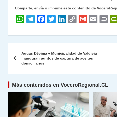
Comparte, envía o imprime este contenido de VoceroReg
W
T
F
T
Li
C
G
E
P
h
el
a
w
n
o
m
m
ri
at
e
c
itt
k
p
ai
ai
nt
s
gr
e
er
e
y
l
l
Navegación
A
a
b
dI
Li
Aguas Décima y Municipalidad de Valdivia
de
inauguran puntos de captura de aceites
p
m
o
n
n
domiciliarios
p
o
k
entradas
k
Más contenidos en VoceroRegional.CL