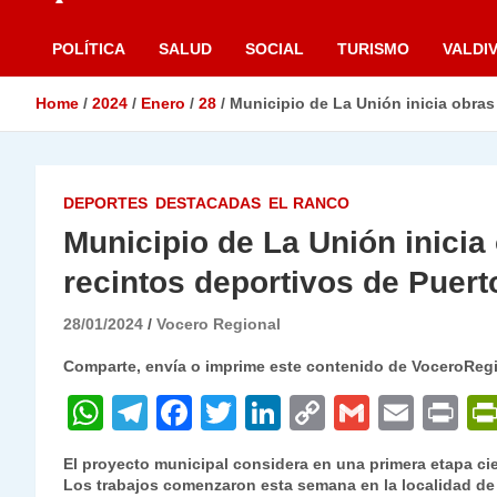
POLÍTICA
SALUD
SOCIAL
TURISMO
VALDIV
Home
2024
Enero
28
Municipio de La Unión inicia obra
DEPORTES
DESTACADAS
EL RANCO
Municipio de La Unión inici
recintos deportivos de Puer
28/01/2024
Vocero Regional
Comparte, envía o imprime este contenido de VoceroReg
W
T
F
T
Li
C
G
E
P
h
el
a
w
n
o
m
m
ri
El proyecto municipal considera en una primera etapa cie
at
e
c
itt
k
p
ai
ai
nt
Los trabajos comenzaron esta semana en la localidad de