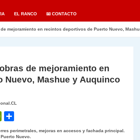
IA
EL RANCO
📧 CONTACTO
s de mejoramiento en recintos deportivos de Puerto Nuevo, Mash
a obras de mejoramiento en
to Nuevo, Mashue y Auquinco
ional.CL
P
C
ri
o
rres perimetrales, mejoras en accesos y fachada principal.
nt
m
 Puerto Nuevo.