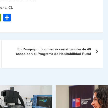
ional.CL
P
C
ri
o
nt
m
Fr
p
ie
ar
En Panguipulli comienza construcción de 40
n
tir
casas con el Programa de Habitabilidad Rural
dl
y