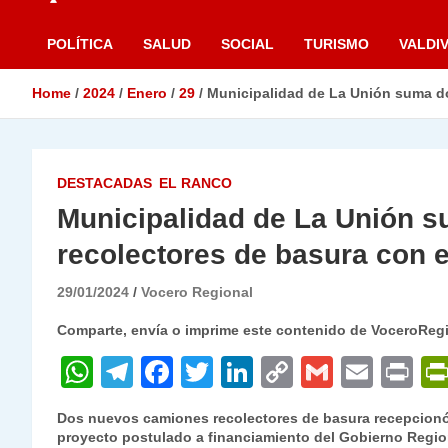
POLÍTICA
SALUD
SOCIAL
TURISMO
VALDIV
Home
2024
Enero
29
Municipalidad de La Unión suma d
DESTACADAS
EL RANCO
Municipalidad de La Unión 
recolectores de basura con 
29/01/2024
Vocero Regional
Comparte, envía o imprime este contenido de VoceroReg
W
T
F
T
Li
C
G
E
P
h
el
a
w
n
o
m
m
ri
Dos nuevos camiones recolectores de basura recepcionó 
at
e
c
itt
k
p
ai
ai
nt
proyecto postulado a financiamiento del Gobierno Regio