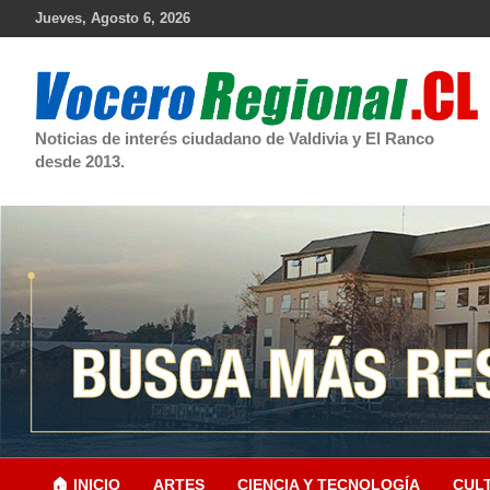
Skip
Jueves, Agosto 6, 2026
to
content
Noticias de interés ciudadano de Valdivia y El Ranco
desde 2013.
🏠 INICIO
ARTES
CIENCIA Y TECNOLOGÍA
CUL