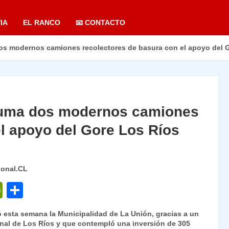
IA
EL RANCO
📧 CONTACTO
os modernos camiones recolectores de basura con el apoyo del 
suma dos modernos camiones
el apoyo del Gore Los Ríos
ional.CL
P
C
ri
o
esta semana la Municipalidad de La Unión, gracias a un
nt
m
nal de Los Ríos y que contempló una inversión de 305