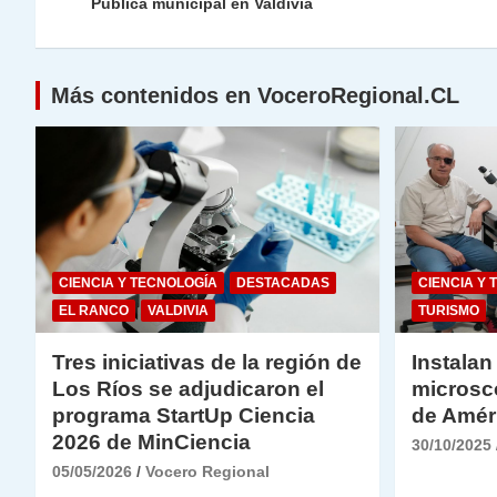
de
Pública municipal en Valdivia
p
m
o
n
n
p
o
k
entradas
k
Más contenidos en VoceroRegional.CL
CIENCIA Y TECNOLOGÍA
DESTACADAS
CIENCIA Y 
EL RANCO
VALDIVIA
TURISMO
Tres iniciativas de la región de
Instalan
Los Ríos se adjudicaron el
microsc
programa StartUp Ciencia
de Amér
2026 de MinCiencia
30/10/2025
05/05/2026
Vocero Regional