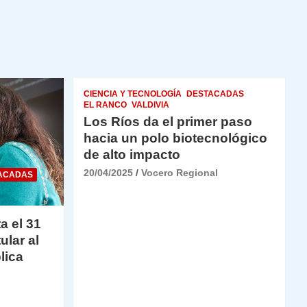
CIENCIA Y TECNOLOGÍA
DESTACADAS
EL RANCO
VALDIVIA
Los Ríos da el primer paso
hacia un polo biotecnológico
de alto impacto
20/04/2025
Vocero Regional
ACADAS
a el 31
ular al
lica