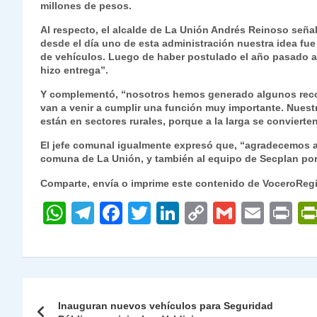
millones de pesos.
s
gr
e
er
e
y
l
l
Al respecto, el alcalde de La Unión Andrés Reinoso seña
A
a
b
dI
Li
desde el día uno de esta administración nuestra idea fue
p
m
o
n
n
de vehículos. Luego de haber postulado el año pasado 
hizo entrega”.
p
o
k
Y complementó, “nosotros hemos generado algunos recor
k
van a venir a cumplir una función muy importante. Nuest
están en sectores rurales, porque a la larga se convierte
El jefe comunal igualmente expresó que, “agradecemos a
comuna de La Unión, y también al equipo de Secplan por 
Comparte, envía o imprime este contenido de VoceroReg
W
T
F
T
Li
C
G
E
P
h
el
a
w
n
o
m
m
ri
at
e
c
itt
k
p
ai
ai
nt
s
gr
e
er
e
y
l
l
Navegación
A
a
b
dI
Li
Inauguran nuevos vehículos para Seguridad