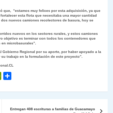
Fr
p
ló que, “estamos muy felices por esta adquisición, ya que
ie
ar
 fortalecer esta flota que necesitaba una mayor cantidad
n
tir
a dos nuevos camiones recolectores de basura, hoy se
dl
ridos nuevos en los sectores rurales, y estos camiones
y
ro objetivo es terminar con todos los contenedores que
n en microbasurales”.
l Gobierno Regional por su aporte, por haber apoyado a la
su trabajo en la formulación de este proyecto”.
ional.CL
P
C
ri
o
nt
m
Fr
p
ie
ar
Entregan 408 escrituras a familias de Guacamayo