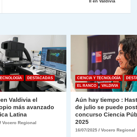
n
tir
II en Valdivia
dl
y
TECNOLOGÍA
DESTACADAS
CIENCIA Y TECNOLOGÍA
DEST
EL RANCO
VALDIVIA
 en Valdivia el
Aún hay tiempo : Hast
opio más avanzado
de julio se puede post
ica Latina
concurso Ciencia Púb
2025
Vocero Regional
16/07/2025
Vocero Regional