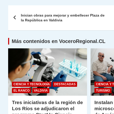
s
gr
e
er
e
y
l
l
Navegación
A
a
b
dI
Li
Inician obras para mejorar y embellecer Plaza de
de
la República en Valdivia
p
m
o
n
n
p
o
k
entradas
k
Más contenidos en VoceroRegional.CL
CIENCIA Y TECNOLOGÍA
DESTACADAS
CIENCIA Y 
EL RANCO
VALDIVIA
TURISMO
Tres iniciativas de la región de
Instalan
Los Ríos se adjudicaron el
microsc