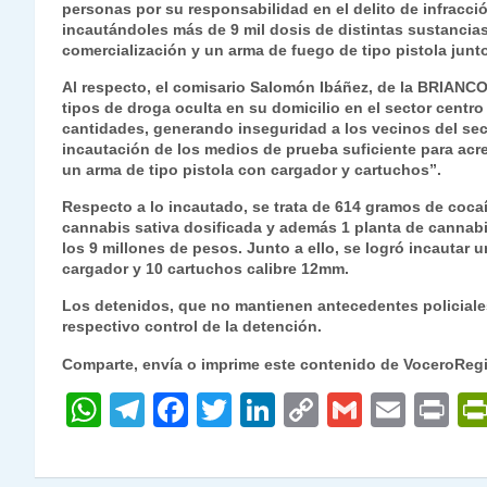
personas por su responsabilidad en el delito de infracció
s
gr
e
er
e
y
l
l
incautándoles más de 9 mil dosis de distintas sustancias
A
a
b
dI
Li
comercialización y un arma de fuego de tipo pistola junt
p
m
o
n
n
Al respecto, el comisario Salomón Ibáñez, de la BRIANCO
tipos de droga oculta en su domicilio en el sector centro 
p
o
k
cantidades, generando inseguridad a los vecinos del secto
incautación de los medios de prueba suficiente para acred
k
un arma de tipo pistola con cargador y cartuchos”.
Respecto a lo incautado, se trata de 614 gramos de coc
cannabis sativa dosificada y además 1 planta de cannab
los 9 millones de pesos. Junto a ello, se logró incautar
cargador y 10 cartuchos calibre 12mm.
Los detenidos, que no mantienen antecedentes policiales,
respectivo control de la detención.
Comparte, envía o imprime este contenido de VoceroReg
W
T
F
T
Li
C
G
E
P
h
el
a
w
n
o
m
m
ri
at
e
c
itt
k
p
ai
ai
nt