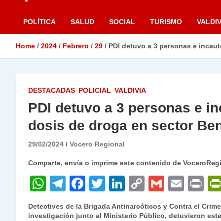
POLÍTICA
SALUD
SOCIAL
TURISMO
VALDIV
Home
2024
Febrero
29
PDI detuvo a 3 personas e incaut
DESTACADAS
POLICIAL
VALDIVIA
PDI detuvo a 3 personas e in
dosis de droga en sector Ben
29/02/2024
Vocero Regional
Comparte, envía o imprime este contenido de VoceroReg
W
T
F
T
Li
C
G
E
P
h
el
a
w
n
o
m
m
ri
Detectives de la Brigada Antinarcóticos y Contra el Crim
at
e
c
itt
k
p
ai
ai
nt
investigación junto al Ministerio Público, detuvieron este