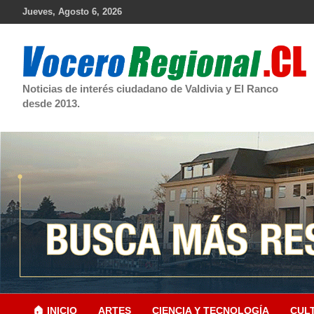
Skip
Jueves, Agosto 6, 2026
to
content
Noticias de interés ciudadano de Valdivia y El Ranco
desde 2013.
🏠 INICIO
ARTES
CIENCIA Y TECNOLOGÍA
CUL