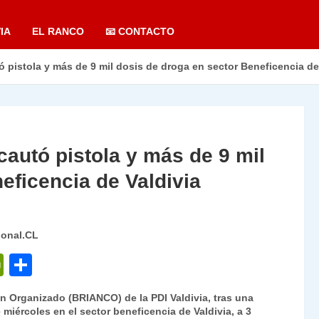
IA
EL RANCO
📧 CONTACTO
ó pistola y más de 9 mil dosis de droga en sector Beneficencia de
cautó pistola y más de 9 mil
eficencia de Valdivia
ional.CL
P
C
ri
o
en Organizado (BRIANCO) de la PDI Valdivia, tras una
nt
m
 miércoles en el sector beneficencia de Valdivia, a 3