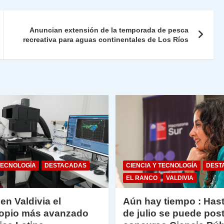
Fr
p
ie
ar
Anuncian extensión de la temporada de pesca
n
tir
recreativa para aguas continentales de Los Ríos
dl
y
TECNOLOGÍA
DESTACADAS
CIENCIA Y TECNOLOGÍA
DEST
EL RANCO
VALDIVIA
 en Valdivia el
Aún hay tiempo : Hast
opio más avanzado
de julio se puede post