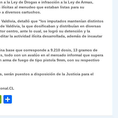
n a la Ley de Drogas e infracción a la Ley de Armas,
Fr
p
 ilícitas al menudeo que estaban listas para su
ie
ar
o a diversos cartuchos.
n
tir
 Valdivia, detalló que “los imputados mantenían distintos
de Valdivia, la que dosificaban y distribuían en diversas
dl
r centro, ante lo cual, se logró su detención y la
itar la actividad ilícita desarrollada, además de incautar
y
aína base que corresponde a 9.210 dosis, 13 gramos de
is, todo con un avalúo en el mercado informal que supera
 un arma de fuego de tipo pistola 9mm, con su respectivo
 serán puestos a disposición de la Justicia para el
ional.CL
P
C
ri
o
nt
m