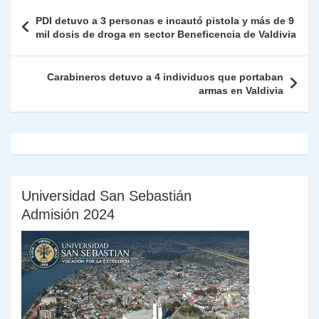
A
a
b
dI
Li
Fr
p
Navegación
PDI detuvo a 3 personas e incautó pistola y más de 9
p
m
o
n
n
ie
ar
de
mil dosis de droga en sector Beneficencia de Valdivia
p
o
k
n
tir
entradas
k
dl
Carabineros detuvo a 4 individuos que portaban
armas en Valdivia
y
Universidad San Sebastián
Admisión 2024