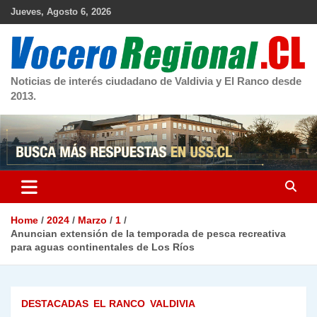
Skip
Jueves, Agosto 6, 2026
to
content
Noticias de interés ciudadano de Valdivia y El Ranco desde
2013.
Home
2024
Marzo
1
Anuncian extensión de la temporada de pesca recreativa
para aguas continentales de Los Ríos
DESTACADAS
EL RANCO
VALDIVIA