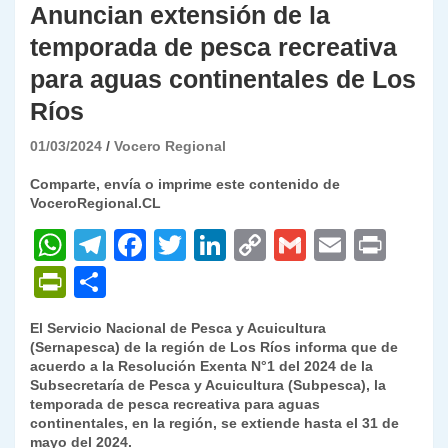
Anuncian extensión de la
temporada de pesca recreativa
para aguas continentales de Los
Ríos
01/03/2024
Vocero Regional
Comparte, envía o imprime este contenido de
VoceroRegional.CL
W
T
F
T
Li
C
G
E
P
h
el
a
w
n
o
m
m
ri
P
C
at
e
c
itt
k
p
ai
ai
nt
ri
o
El Servicio Nacional de Pesca y Acuicultura
s
gr
e
er
e
y
l
l
nt
m
(Sernapesca) de la región de Los Ríos informa que de
A
a
b
dI
Li
acuerdo a la Resolución Exenta N°1 del 2024 de la
Fr
p
Subsecretaría de Pesca y Acuicultura (Subpesca), la
p
m
o
n
n
ie
ar
temporada de pesca recreativa para aguas
continentales, en la región, se extiende hasta el 31 de
p
o
k
n
tir
mayo del 2024.