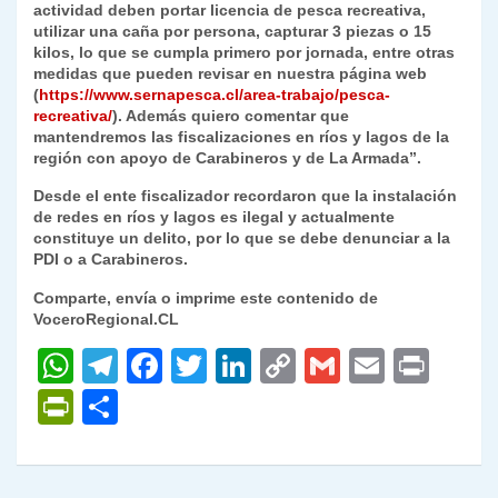
actividad deben portar licencia de pesca recreativa,
utilizar una caña por persona, capturar 3 piezas o 15
kilos, lo que se cumpla primero por jornada, entre otras
medidas que pueden revisar en nuestra página web
(
https://www.sernapesca.cl/area-trabajo/pesca-
recreativa/
). Además quiero comentar que
mantendremos las fiscalizaciones en ríos y lagos de la
región con apoyo de Carabineros y de La Armada”.
Desde el ente fiscalizador recordaron que la instalación
de redes en ríos y lagos es ilegal y actualmente
constituye un delito, por lo que se debe denunciar a la
PDI o a Carabineros.
Comparte, envía o imprime este contenido de
VoceroRegional.CL
W
T
F
T
Li
C
G
E
P
h
el
a
w
n
o
m
m
ri
P
C
at
e
c
itt
k
p
ai
ai
nt
ri
o
s
gr
e
er
e
y
l
l
nt
m