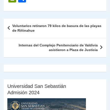
at
e
c
itt
k
p
ai
ai
nt
ri
o
s
gr
e
er
e
y
l
l
nt
m
A
a
b
dI
Li
Fr
p
Navegación
Voluntarios retiraron 79 kilos de basura de las playas
p
m
o
n
n
ie
ar
de
de Riñinahue
p
o
k
n
tir
entradas
k
dl
Internas del Complejo Penitenciario de Valdivia
asistieron a Plaza de Justicia
y
Universidad San Sebastián
Admisión 2024