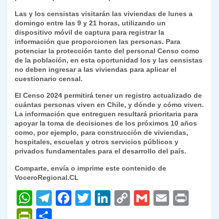
Las y los censistas visitarán las viviendas de lunes a
domingo entre las 9 y 21 horas, utilizando un
dispositivo móvil de captura para registrar la
información que proporcionen las personas. Para
potenciar la protección tanto del personal Censo como
de la población, en esta oportunidad los y las censistas
no deben ingresar a las viviendas para aplicar el
cuestionario censal.
El Censo 2024 permitirá tener un registro actualizado de
cuántas personas viven en Chile, y dónde y cómo viven.
La información que entreguen resultará prioritaria para
apoyar la toma de decisiones de los próximos 10 años
como, por ejemplo, para construcción de viviendas,
hospitales, escuelas y otros servicios públicos y
privados fundamentales para el desarrollo del país.
Comparte, envía o imprime este contenido de
VoceroRegional.CL
W
T
F
T
Li
C
G
E
P
h
el
a
w
n
o
m
m
ri
P
C