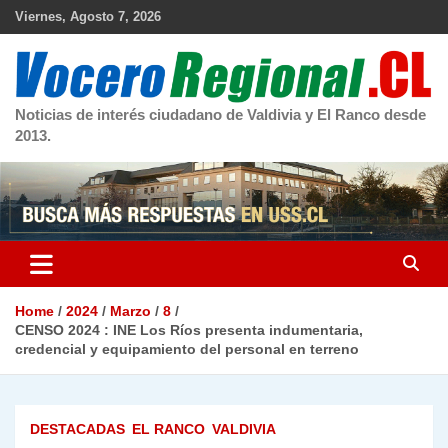
Skip
Viernes, Agosto 7, 2026
to
content
Noticias de interés ciudadano de Valdivia y El Ranco desde
2013.
Home
2024
Marzo
8
CENSO 2024 : INE Los Ríos presenta indumentaria,
credencial y equipamiento del personal en terreno
DESTACADAS
EL RANCO
VALDIVIA