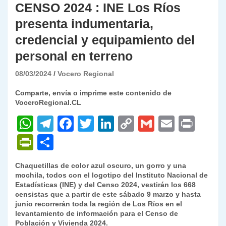
CENSO 2024 : INE Los Ríos
presenta indumentaria,
credencial y equipamiento del
personal en terreno
08/03/2024
Vocero Regional
Comparte, envía o imprime este contenido de
VoceroRegional.CL
W
T
F
T
Li
C
G
E
P
h
el
a
w
n
o
m
m
ri
P
C
at
e
c
itt
k
p
ai
ai
nt
ri
o
Chaquetillas de color azul oscuro, un gorro y una
s
gr
e
er
e
y
l
l
nt
m
mochila, todos con el logotipo del Instituto Nacional de
A
a
b
dI
Li
Estadísticas (INE) y del Censo 2024, vestirán los 668
Fr
p
censistas que a partir de este sábado 9 marzo y hasta
p
m
o
n
n
ie
ar
junio recorrerán toda la región de Los Ríos en el
levantamiento de información para el Censo de
p
o
k
n
tir
Población y Vivienda 2024.