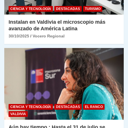
CIENCIA Y TECNOLOGÍA
DESTACADAS
TURISMO
Instalan en Valdivia el microscopio más
avanzado de América Latina
30/10/2025
Vocero Regional
CIENCIA Y TECNOLOGÍA
DESTACADAS
EL RANCO
VALDIVIA
Aún hay tiempo : Hasta el 31 de julio se