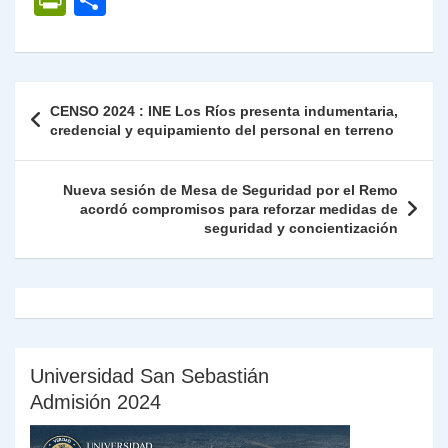
P
C
at
e
c
itt
k
p
ai
ai
nt
ri
o
s
gr
e
er
e
y
l
l
nt
m
A
a
b
dI
Li
Fr
p
Navegación
CENSO 2024 : INE Los Ríos presenta indumentaria,
p
m
o
n
n
ie
ar
de
credencial y equipamiento del personal en terreno
p
o
k
n
tir
entradas
k
dl
Nueva sesión de Mesa de Seguridad por el Remo
acordó compromisos para reforzar medidas de
y
seguridad y concientización
Universidad San Sebastián
Admisión 2024