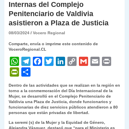
Internas del Complejo
Penitenciario de Valdivia
asistieron a Plaza de Justicia
08/03/2024
Vocero Regional
Comparte, envía o imprime este contenido de
VoceroRegional.CL
W
T
F
T
Li
C
G
E
P
h
el
a
w
n
o
m
m
ri
P
C
at
e
c
itt
k
p
ai
ai
nt
ri
o
Dentro de las actividades que se realizan en la región en
s
gr
e
er
e
y
l
l
nt
m
torno a la conmemoración del Día Internacional de la
A
a
b
dI
Li
Mujer, se desarrolló en el Complejo Penitenciario de
Fr
p
Valdivia una Plaza de Justicia, donde funcionarios y
p
m
o
n
n
ie
ar
funcionarias de diez servicios públicos atendieron a 80
personas que están privadas de libertad.
p
o
k
n
tir
La seremi (s) de la Mujer y la Equidad de Género,
k
dl
Alejandra Vásquez, destacó que “para el Ministerio es