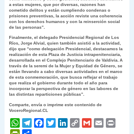
a estas mujeres, que por diversas, razones han
cometido delitos y están cumpliendo condenas o
prisiones preventivas, la acción reviste una coherencia
con los derechos humanos y con la reinserción social
de las personas”.
Finalmente, el delegado Presidencial Regional de Los
Ríos, Jorge Alvial, quien también asistió a la actividad,
dijo que “como delegación Presidencial, destacamos la
realización de esta Plaza de Justicia intrapenitenciaria,
desarrollada en el Complejo Penitenciario de Valdivia. A
través de la seremi de la Mujer y Equidad de Género, se
están llevando a cabo diversas actividades en el marco
de esta conmemoración, que busca reflejar el trabajo
que realiza el gobierno durante todo el año para
incorporar la perspectiva de género en las labores de
las distintas reparticiones públicas”.
Comparte, envía o imprime este contenido de
VoceroRegional.CL
W
T
F
T
Li
C
G
E
P
h
el
a
w
n
o
m
m
ri