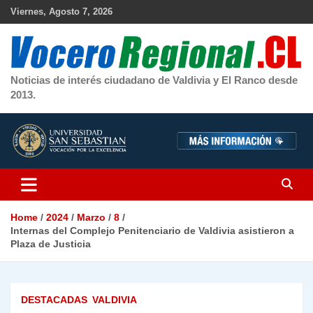
Skip
Viernes, Agosto 7, 2026
to
content
Noticias de interés ciudadano de Valdivia y El Ranco desde
2013.
Home
2024
Marzo
8
Internas del Complejo Penitenciario de Valdivia asistieron a
Plaza de Justicia
DESTACADAS
VALDIVIA