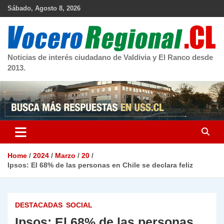
Skip
Sábado, Agosto 8, 2026
to
content
Noticias de interés ciudadano de Valdivia y El Ranco desde
2013.
Home
2024
Marzo
20
Ipsos: El 68% de las personas en Chile se declara feliz
DESTACADAS
SOCIAL
Ipsos: El 68% de las personas