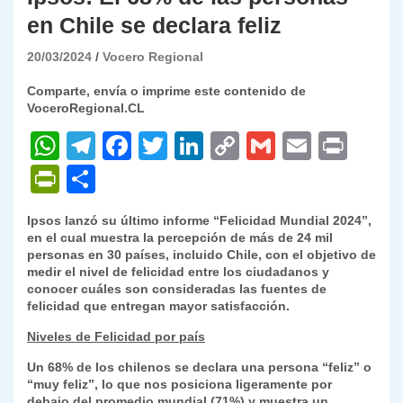
en Chile se declara feliz
20/03/2024
Vocero Regional
Comparte, envía o imprime este contenido de
VoceroRegional.CL
W
T
F
T
Li
C
G
E
P
h
el
a
w
n
o
m
m
ri
P
C
at
e
c
itt
k
p
ai
ai
nt
ri
o
Ipsos lanzó su último informe “Felicidad Mundial 2024”,
s
gr
e
er
e
y
l
l
nt
m
en el cual muestra la percepción de más de 24 mil
A
a
b
dI
Li
personas en 30 países, incluido Chile, con el objetivo de
Fr
p
medir el nivel de felicidad entre los ciudadanos y
p
m
o
n
n
ie
ar
conocer cuáles son consideradas las fuentes de
felicidad que entregan mayor satisfacción.
p
o
k
n
tir
Niveles de Felicidad por país
k
dl
Un 68% de los chilenos se declara una persona “feliz” o
y
“muy feliz”, lo que nos posiciona ligeramente por
debajo del promedio mundial (71%) y muestra un