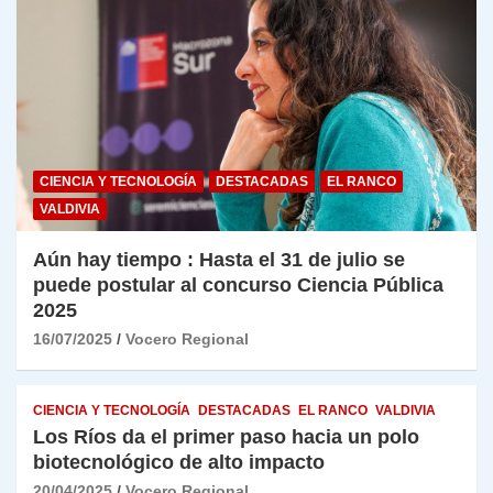
CIENCIA Y TECNOLOGÍA
DESTACADAS
EL RANCO
VALDIVIA
Aún hay tiempo : Hasta el 31 de julio se
puede postular al concurso Ciencia Pública
2025
16/07/2025
Vocero Regional
CIENCIA Y TECNOLOGÍA
DESTACADAS
EL RANCO
VALDIVIA
Los Ríos da el primer paso hacia un polo
biotecnológico de alto impacto
20/04/2025
Vocero Regional