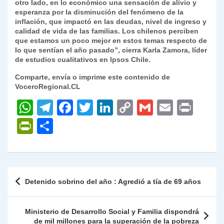
otro lado, en lo económico una sensación de alivio y
esperanza por la disminución del fenómeno de la
inflación, que impactó en las deudas, nivel de ingreso y
calidad de vida de las familias. Los chilenos perciben
que estamos un poco mejor en estos temas respecto de
lo que sentían el año pasado”, cierra
Karla Zamora
, líder
de estudios cualitativos en Ipsos Chile.
Comparte, envía o imprime este contenido de
VoceroRegional.CL
W
T
F
T
Li
C
G
E
P
h
el
a
w
n
o
m
m
ri
P
C
at
e
c
itt
k
p
ai
ai
nt
ri
o
s
gr
e
er
e
y
l
l
nt
m
A
a
b
dI
Li
Fr
p
Navegación
Detenido sobrino del año : Agredió a tía de 69 años
p
m
o
n
n
ie
ar
de
p
o
k
n
tir
entradas
Ministerio de Desarrollo Social y Familia dispondrá
k
dl
de mil millones para la superación de la pobreza