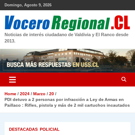
Skip
Domingo, Agosto 9, 2026
to
content
Noticias de interés ciudadano de Valdivia y El Ranco desde
2013.
Home
2024
Marzo
20
PDI detuvo a 2 personas por infracción a Ley de Armas en
Paillaco : Rifles, pistola y más de 2 mil cartuchos incautados
DESTACADAS
POLICIAL