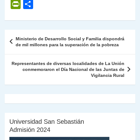
h
el
a
w
n
o
m
m
ri
P
C
at
e
c
itt
k
p
ai
ai
nt
ri
o
s
gr
e
er
e
y
l
l
nt
m
A
a
b
dI
Li
Fr
p
Navegación
Ministerio de Desarrollo Social y Familia dispondrá
p
m
o
n
n
ie
ar
de
de mil millones para la superación de la pobreza
p
o
k
n
tir
entradas
k
dl
Representantes de diversas localidades de La Unión
conmemoraron el Día Nacional de las Juntas de
y
Vigilancia Rural
Universidad San Sebastián
Admisión 2024