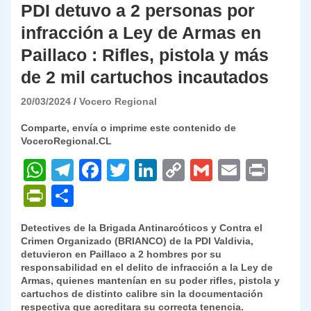
PDI detuvo a 2 personas por
infracción a Ley de Armas en
Paillaco : Rifles, pistola y más
de 2 mil cartuchos incautados
20/03/2024
Vocero Regional
Comparte, envía o imprime este contenido de
VoceroRegional.CL
W
T
F
T
Li
C
G
E
P
h
el
a
w
n
o
m
m
ri
P
C
at
e
c
itt
k
p
ai
ai
nt
ri
o
Detectives de la Brigada Antinarcóticos y Contra el
s
gr
e
er
e
y
l
l
nt
m
Crimen Organizado (BRIANCO) de la PDI Valdivia,
A
a
b
dI
Li
detuvieron en Paillaco a 2 hombres por su
Fr
p
responsabilidad en el delito de infracción a la Ley de
p
m
o
n
n
ie
ar
Armas, quienes mantenían en su poder rifles, pistola y
cartuchos de distinto calibre sin la documentación
p
o
k
n
tir
respectiva que acreditara su correcta tenencia.