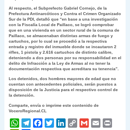
k
dl
Al respecto, el Subprefecto Gabriel Cornejo, de la
Prefectura Antinarcóticos y Contra el Crimen Organizado
y
Sur de la PDI, detalló que “en base a una investigación
con la Fiscalía Local de Paillaco, se logró comprobar
que en una vivienda en un sector rural de la comuna de
Paillaco, se almacenaban distintas armas de fuego y
cartuchos, por lo cual se procedió a la respectiva
entrada y registro del inmueble donde se incautaron 2
rifles, 1 pistola y 2.616 cartuchos de distinto calibre,
deteniendo a dos personas por su responsabilidad en el
delito de Infracción a la Ley de Armas al no tener la
documentación respectiva que acreditara su tenencia”.
Los detenidos, dos hombres mayores de edad que no
cuentan con antecedentes policiales, serán puestos a
disposición de la Justicia para el respectivo control de
la detención.
Comparte, envía o imprime este contenido de
VoceroRegional.CL
W
T
F
T
Li
C
G
E
P