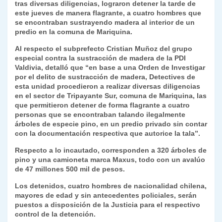
p
m
o
n
n
ie
ar
tras diversas diligencias, lograron detener la tarde de
este jueves de manera flagrante, a cuatro hombres que
p
o
k
n
tir
se encontraban sustrayendo madera al interior de un
k
predio en la comuna de Mariquina.
dl
Al respecto el subprefecto Cristian Muñoz del grupo
y
especial contra la sustracción de madera de la PDI
Valdivia, detalló que “en base a una Orden de Investigar
por el delito de sustracción de madera, Detectives de
esta unidad procedieron a realizar diversas diligencias
en el sector de Tripayante Sur, comuna de Mariquina, las
que permitieron detener de forma flagrante a cuatro
personas que se encontraban talando ilegalmente
árboles de especie pino, en un predio privado sin contar
con la documentación respectiva que autorice la tala”.
Respecto a lo incautado, corresponden a 320 árboles de
pino y una camioneta marca Maxus, todo con un avalúo
de 47 millones 500 mil de pesos.
Los detenidos, cuatro hombres de nacionalidad chilena,
mayores de edad y sin antecedentes policiales, serán
puestos a disposición de la Justicia para el respectivo
control de la detención.