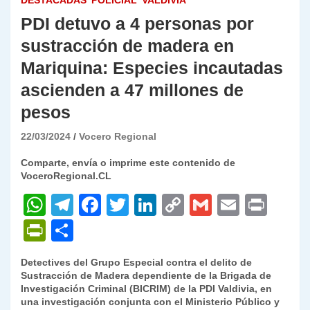
DESTACADAS
POLICIAL
VALDIVIA
PDI detuvo a 4 personas por
sustracción de madera en
Mariquina: Especies incautadas
ascienden a 47 millones de
pesos
22/03/2024
Vocero Regional
Comparte, envía o imprime este contenido de
VoceroRegional.CL
W
T
F
T
Li
C
G
E
P
h
el
a
w
n
o
m
m
ri
P
C
at
e
c
itt
k
p
ai
ai
nt
ri
o
Detectives del Grupo Especial contra el delito de
s
gr
e
er
e
y
l
l
nt
m
Sustracción de Madera dependiente de la Brigada de
A
a
b
dI
Li
Investigación Criminal (BICRIM) de la PDI Valdivia, en
Fr
p
una investigación conjunta con el Ministerio Público y