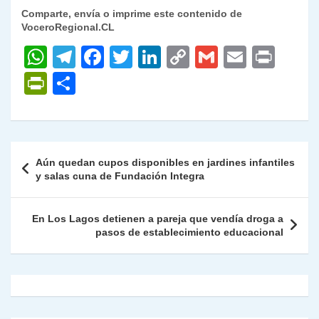
Comparte, envía o imprime este contenido de
VoceroRegional.CL
W
T
F
T
Li
C
G
E
P
h
el
a
w
n
o
m
m
ri
P
C
at
e
c
itt
k
p
ai
ai
nt
ri
o
s
gr
e
er
e
y
l
l
nt
m
A
a
b
dI
Li
Fr
p
Navegación
Aún quedan cupos disponibles en jardines infantiles
p
m
o
n
n
ie
ar
de
y salas cuna de Fundación Integra
p
o
k
n
tir
entradas
k
dl
En Los Lagos detienen a pareja que vendía droga a
pasos de establecimiento educacional
y