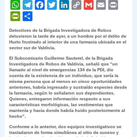
W
T
F
T
Li
C
G
E
P
h
el
a
w
n
o
m
m
ri
P
C
at
e
c
itt
k
p
ai
ai
nt
ri
o
Detectives de la Brigada Investigadora de Robos
s
gr
e
er
e
y
l
l
nt
m
detuvieron la tarde de ayer, a un hombre por el delito de
A
a
b
dI
Li
Hurto frustrado al interior de una farmacia ubicada en el
Fr
p
sector sur de Valdivia.
p
m
o
n
n
ie
ar
El Subcomisario Guillermo Sauterel, de la Brigada
p
o
k
n
tir
Investigadora de Robos de Valdivia, señaló que “un
llamado al nivel de emergencias 134 de la PDI, dio
k
dl
cuenta de la existencia de un individuo, que sería la
misma persona que al menos en cinco oportunidades
y
anteriores, habría ingresado y sustraído especies desde
la farmacia, según lo señalaron sus dependientes.
Quienes, entregaron información respecto a sus
características morfológicas, las vestimentas que
mantenía y hacia donde habría huido posteriormente al
hecho”.
Conforme a lo anterior, dos equipos investigativos se
trasladaron de forma simultánea al sitio de suceso y