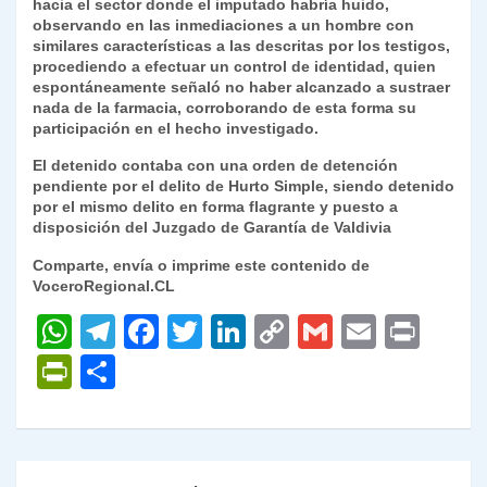
hacia el sector donde el imputado habría huido,
observando en las inmediaciones a un hombre con
similares características a las descritas por los testigos,
procediendo a efectuar un control de identidad, quien
espontáneamente señaló no haber alcanzado a sustraer
nada de la farmacia, corroborando de esta forma su
participación en el hecho investigado.
El detenido contaba con una orden de detención
pendiente por el delito de Hurto Simple, siendo detenido
por el mismo delito en forma flagrante y puesto a
disposición del Juzgado de Garantía de Valdivia
Comparte, envía o imprime este contenido de
VoceroRegional.CL
W
T
F
T
Li
C
G
E
P
h
el
a
w
n
o
m
m
ri
P
C
at
e
c
itt
k
p
ai
ai
nt
ri
o
s
gr
e
er
e
y
l
l
nt
m
A
a
b
dI
Li
Fr
p
Navegación