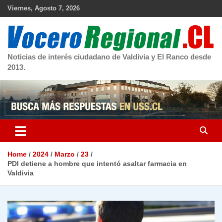
Skip
Viernes, Agosto 7, 2026
to
content
Noticias de interés ciudadano de Valdivia y El Ranco desde
2013.
Home
2024
Marzo
23
PDI detiene a hombre que intentó asaltar farmacia en
Valdivia