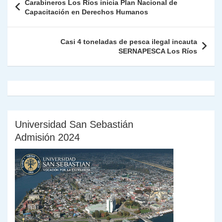
Carabineros Los Ríos inicia Plan Nacional de
p
m
o
n
n
ie
ar
de
Capacitación en Derechos Humanos
p
o
k
n
tir
entradas
k
dl
Casi 4 toneladas de pesca ilegal incauta
SERNAPESCA Los Ríos
y
Universidad San Sebastián
Admisión 2024