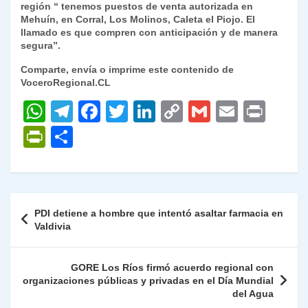
región “ tenemos puestos de venta autorizada en
Mehuín, en Corral, Los Molinos, Caleta el Piojo. El
llamado es que compren con anticipación y de manera
segura”.
Comparte, envía o imprime este contenido de
VoceroRegional.CL
W
T
F
T
Li
C
G
E
P
h
el
a
w
n
o
m
m
ri
P
C
at
e
c
itt
k
p
ai
ai
nt
ri
o
s
gr
e
er
e
y
l
l
nt
m
A
a
b
dI
Li
Fr
p
Navegación
PDI detiene a hombre que intentó asaltar farmacia en
p
m
o
n
n
ie
ar
de
Valdivia
p
o
k
n
tir
entradas
k
dl
GORE Los Ríos firmó acuerdo regional con
organizaciones públicas y privadas en el Día Mundial
y
del Agua