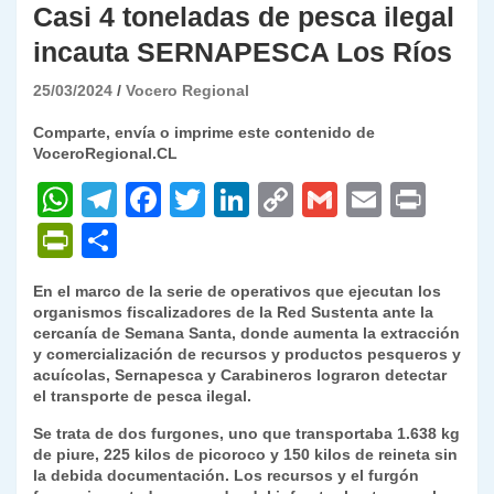
Casi 4 toneladas de pesca ilegal
incauta SERNAPESCA Los Ríos
25/03/2024
Vocero Regional
Comparte, envía o imprime este contenido de
VoceroRegional.CL
W
T
F
T
Li
C
G
E
P
h
el
a
w
n
o
m
m
ri
P
C
at
e
c
itt
k
p
ai
ai
nt
ri
o
En el marco de la serie de operativos que ejecutan los
s
gr
e
er
e
y
l
l
nt
m
organismos fiscalizadores de la Red Sustenta ante la
A
a
b
dI
Li
cercanía de Semana Santa, donde aumenta la extracción
Fr
p
y comercialización de recursos y productos pesqueros y
p
m
o
n
n
ie
ar
acuícolas, Sernapesca y Carabineros lograron detectar
el transporte de pesca ilegal.
p
o
k
n
tir
Se trata de dos furgones, uno que transportaba 1.638 kg
k
dl
de piure, 225 kilos de picoroco y 150 kilos de reineta sin
la debida documentación. Los recursos y el furgón
y