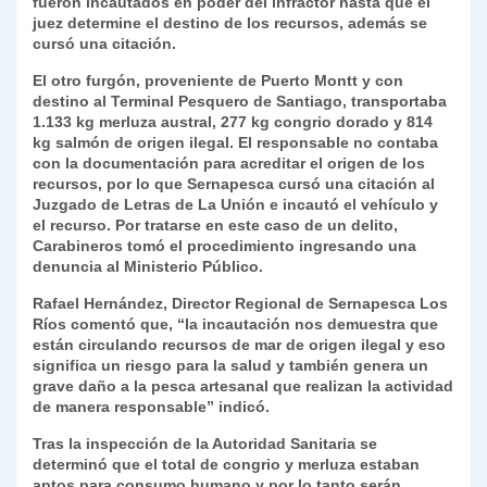
fueron incautados en poder del infractor hasta que el
juez determine el destino de los recursos, además se
cursó una citación.
El otro furgón, proveniente de Puerto Montt y con
destino al Terminal Pesquero de Santiago, transportaba
1.133 kg merluza austral, 277 kg congrio dorado y 814
kg salmón de origen ilegal. El responsable no contaba
con la documentación para acreditar el origen de los
recursos, por lo que Sernapesca cursó una citación al
Juzgado de Letras de La Unión e incautó el vehículo y
el recurso. Por tratarse en este caso de un delito,
Carabineros tomó el procedimiento ingresando una
denuncia al Ministerio Público.
Rafael Hernández, Director Regional de Sernapesca Los
Ríos comentó que, “la incautación nos demuestra que
están circulando recursos de mar de origen ilegal y eso
significa un riesgo para la salud y también genera un
grave daño a la pesca artesanal que realizan la actividad
de manera responsable” indicó.
Tras la inspección de la Autoridad Sanitaria se
determinó que el total de congrio y merluza estaban
aptos para consumo humano y por lo tanto serán