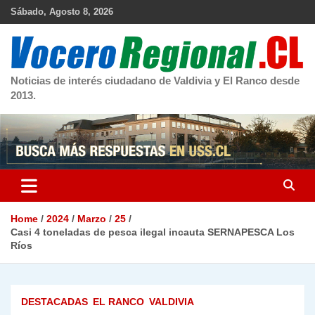
Skip
Sábado, Agosto 8, 2026
to
content
Noticias de interés ciudadano de Valdivia y El Ranco desde
2013.
Home
2024
Marzo
25
Casi 4 toneladas de pesca ilegal incauta SERNAPESCA Los
Ríos
DESTACADAS
EL RANCO
VALDIVIA