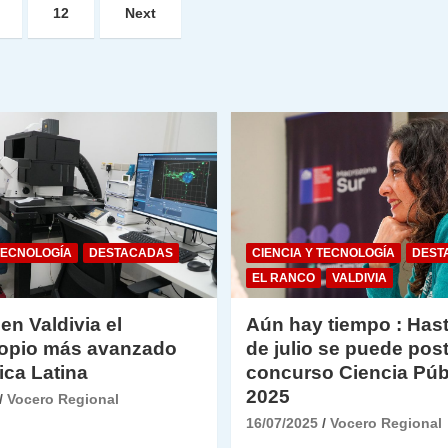
12
Next
TECNOLOGÍA
DESTACADAS
CIENCIA Y TECNOLOGÍA
DEST
EL RANCO
VALDIVIA
 en Valdivia el
Aún hay tiempo : Hast
opio más avanzado
de julio se puede post
ica Latina
concurso Ciencia Púb
2025
Vocero Regional
16/07/2025
Vocero Regional