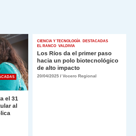
CIENCIA Y TECNOLOGÍA
DESTACADAS
EL RANCO
VALDIVIA
Los Ríos da el primer paso
hacia un polo biotecnológico
de alto impacto
20/04/2025
Vocero Regional
ACADAS
a el 31
ular al
lica