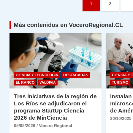
Paginación
1
2
…
de
entradas
Más contenidos en VoceroRegional.CL
CIENCIA Y TECNOLOGÍA
DESTACADAS
CIENCIA Y 
EL RANCO
VALDIVIA
TURISMO
Tres iniciativas de la región de
Instalan
Los Ríos se adjudicaron el
microsc
programa StartUp Ciencia
de Amér
2026 de MinCiencia
30/10/2025
05/05/2026
Vocero Regional