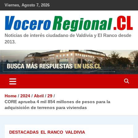
Skip
Viernes, Agosto 7, 2026
to
content
Noticias de interés ciudadano de Valdivia y El Ranco desde
2013.
Home
2024
Abril
29
CORE aprueba 4 mil 854 millones de pesos para la
adquisición de terrenos para viviendas
DESTACADAS
EL RANCO
VALDIVIA