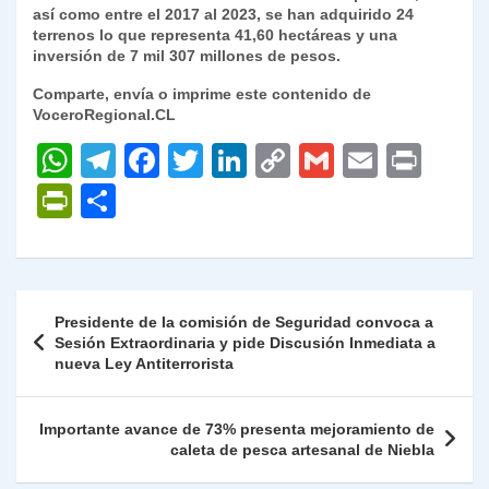
así como entre el 2017 al 2023, se han adquirido 24
terrenos lo que representa 41,60 hectáreas y una
inversión de 7 mil 307 millones de pesos.
Comparte, envía o imprime este contenido de
VoceroRegional.CL
W
T
F
T
Li
C
G
E
P
h
el
a
w
n
o
m
m
ri
P
C
at
e
c
itt
k
p
ai
ai
nt
ri
o
s
gr
e
er
e
y
l
l
nt
m
A
a
b
dI
Li
Fr
p
Navegación
Presidente de la comisión de Seguridad convoca a
p
m
o
n
n
ie
ar
de
Sesión Extraordinaria y pide Discusión Inmediata a
p
o
k
nueva Ley Antiterrorista
n
tir
entradas
k
dl
Importante avance de 73% presenta mejoramiento de
y
caleta de pesca artesanal de Niebla