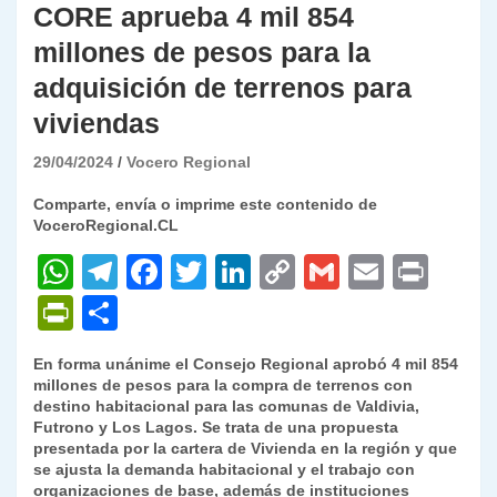
CORE aprueba 4 mil 854
millones de pesos para la
adquisición de terrenos para
viviendas
29/04/2024
Vocero Regional
Comparte, envía o imprime este contenido de
VoceroRegional.CL
W
T
F
T
Li
C
G
E
P
h
el
a
w
n
o
m
m
ri
P
C
at
e
c
itt
k
p
ai
ai
nt
ri
o
En forma unánime el Consejo Regional aprobó 4 mil 854
s
gr
e
er
e
y
l
l
nt
m
millones de pesos para la compra de terrenos con
A
a
b
dI
Li
destino habitacional para las comunas de Valdivia,
Fr
p
Futrono y Los Lagos. Se trata de una propuesta
p
m
o
n
n
ie
ar
presentada por la cartera de Vivienda en la región y que
se ajusta la demanda habitacional y el trabajo con
p
o
k
n
tir
organizaciones de base, además de instituciones