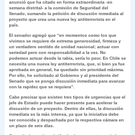
p
m
o
n
n
ie
ar
anunció que ha citado en forma extraordinaria -en
semana distrital- a la comisión de Seguridad del
p
o
k
n
tir
Senado, sumando la petición de discusión inmediata al
k
proyecto que crea una nueva ley antiterrorista en el
dl
país.
y
El senador agregó que “en momentos como los que
vivimos se requiere de extrema generosidad, firmeza y
un verdadero sentido de unidad nacional; actuar con
seriedad pero con responsabilidad a la vez. No
podemos actuar desde la rabia, sería lo peor. En Chile se
necesita una nueva ley antiterrorista, que, si bien ya fue
aprobada en general, ha quedado sin prioridad máxima.
Por ello,
he solicitado al Gobierno y al presidente del
Senado que se ponga discusión inmediata para avanzar
con la rapidez que se requiera”.
Cabe precisar que existen tres tipos de urgencias que el
jefe de Estado puede hacer presente para acelerar la
discusión de un proyecto. Dentro de ellas, la discusión
inmediata es la más intensa, ya que la iniciativa debe
ser conocida y despachada por la respectiva cámara en
un plazo de seis días.