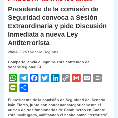
DESTACADAS
EL RANCO
POLÍTICA
VALDIVIA
Presidente de la comisión de
Seguridad convoca a Sesión
Extraordinaria y pide Discusión
Inmediata a nueva Ley
Antiterrorista
28/04/2024
Vocero Regional
Comparte, envía o imprime este contenido de
VoceroRegional.CL
W
T
F
T
Li
C
G
E
P
h
el
a
w
n
o
m
m
ri
P
C
at
e
c
itt
k
p
ai
ai
nt
ri
o
El presidente de la comisión de Seguridad del Senado,
s
gr
e
er
e
y
l
l
nt
m
Iván Flores,
junto con condenar categóricamente el
A
a
b
dI
Li
crimen de tres funcionarios de Carabineros en Cañete
Fr
p
esta madrugada, calificando el hecho como “terrorista”,