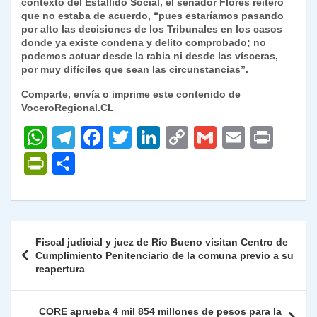
contexto del Estallido Social, el senador Flores reiteró
que no estaba de acuerdo, “pues estaríamos pasando
por alto las decisiones de los Tribunales en los casos
donde ya existe condena y delito comprobado; no
podemos actuar desde la rabia ni desde las vísceras,
por muy difíciles que sean las circunstancias”.
Comparte, envía o imprime este contenido de
VoceroRegional.CL
W
T
F
T
Li
C
G
E
P
h
el
a
w
n
o
m
m
ri
P
C
at
e
c
itt
k
p
ai
ai
nt
ri
o
s
gr
e
er
e
y
l
l
nt
m
A
a
b
dI
Li
Fr
p
Navegación
Fiscal judicial y juez de Río Bueno visitan Centro de
p
m
o
n
n
ie
ar
de
Cumplimiento Penitenciario de la comuna previo a su
p
o
k
reapertura
n
tir
entradas
k
dl
CORE aprueba 4 mil 854 millones de pesos para la