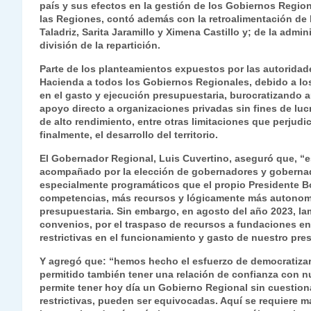
país y sus efectos en la gestión de los Gobiernos Regiona
s
gr
e
er
e
y
l
l
las Regiones, contó además con la retroalimentación de
A
a
b
dI
Li
Taladriz, Sarita Jaramillo y Ximena Castillo y; de la admi
división de la repartición.
p
m
o
n
n
Parte de los planteamientos expuestos por las autoridade
p
o
k
Hacienda a todos los Gobiernos Regionales, debido a lo
en el gasto y ejecución presupuestaria, burocratizando a
k
apoyo directo a organizaciones privadas sin fines de luc
de alto rendimiento, entre otras limitaciones que perjud
finalmente, el desarrollo del territorio.
El Gobernador Regional, Luis Cuvertino, aseguró que, “e
acompañado por la elección de gobernadores y gobernad
especialmente programáticos que el propio Presidente B
competencias, más recursos y lógicamente más autonomía 
presupuestaria. Sin embargo, en agosto del año 2023, l
convenios, por el traspaso de recursos a fundaciones e
restrictivas en el funcionamiento y gasto de nuestro pre
Y agregó que: “hemos hecho el esfuerzo de democratizar 
permitido también tener una relación de confianza con 
permite tener hoy día un Gobierno Regional sin cuestio
restrictivas, pueden ser equivocadas. Aquí se requiere m