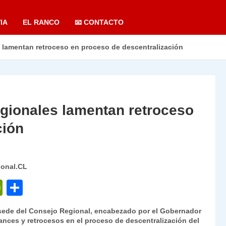
IA
EL RANCO
📧 CONTACTO
lamentan retroceso en proceso de descentralización
gionales lamentan retroceso
ción
ional.CL
P
C
ri
o
, sede del Consejo Regional, encabezado por el Gobernador
nt
m
vances y retrocesos en el proceso de descentralización del