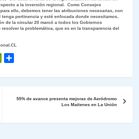
respecto a la inversión regional. Como Consejos
 para ello, debemos tener las atribuciones necesarias, con
al tenga pertinencia y esté enfocada donde necesitamos.
ón de la circular 20 marcó a todos los Gobiernos
resolver la problemática, que es en la transparencia del
ional.CL
P
C
ri
o
nt
m
Fr
p
ie
ar
55% de avance presenta mejoras de Aeródromo
n
tir
Los Maitenes en La Unión
dl
y