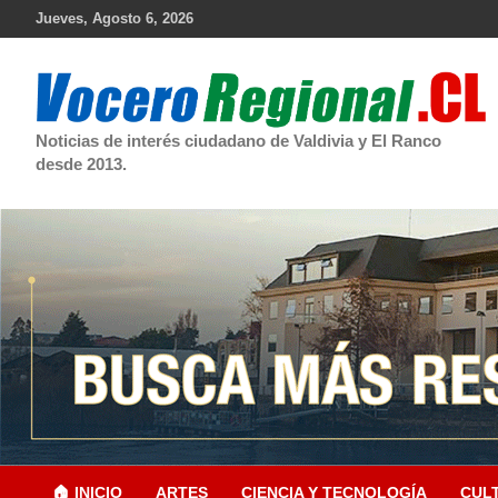
Skip
Jueves, Agosto 6, 2026
to
content
Noticias de interés ciudadano de Valdivia y El Ranco
desde 2013.
🏠 INICIO
ARTES
CIENCIA Y TECNOLOGÍA
CUL