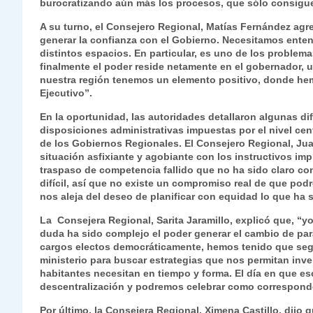
burocratizando aún más los procesos, que sólo consiguen
A su turno, el Consejero Regional, Matías Fernández agre
generar la confianza con el Gobierno. Necesitamos enten
distintos espacios. En particular, es uno de los proble
finalmente el poder reside netamente en el gobernador, 
nuestra región tenemos un elemento positivo, donde hem
Ejecutivo”.
En la oportunidad, las autoridades detallaron algunas d
disposiciones administrativas impuestas por el nivel cent
de los Gobiernos Regionales. El Consejero Regional, Jua
situación asfixiante y agobiante con los instructivos i
traspaso de competencia fallido que no ha sido claro con
difícil, así que no existe un compromiso real de que pod
nos aleja del deseo de planificar con equidad lo que ha 
La Consejera Regional, Sarita Jaramillo, explicó que, “yo
duda ha sido complejo el poder generar el cambio de pa
cargos electos democráticamente, hemos tenido que segu
ministerio para buscar estrategias que nos permitan inv
habitantes necesitan en tiempo y forma. El día en que e
descentralización y podremos celebrar como correspond
Por último, la Consejera Regional, Ximena Castillo, dijo 