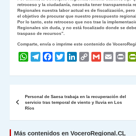
retroceso y la ciudadanía, necesita tener transparencia 
Regionales nuestra labor actual es de fiscalización, pero
el objetivo de procurar que nuestro presupuesto region
Por lo tanto, este retroceso que nos trae la implementaci
Regionales sin duda, y no está focalizado donde se debe 
traspaso de recursos”.
Comparte, envía o imprime este contenido de VoceroReg
W
T
F
T
Li
C
G
E
P
h
el
a
w
n
o
m
m
ri
at
e
c
itt
k
p
ai
ai
nt
s
gr
e
er
e
y
l
l
Navegación
A
a
b
dI
Li
Personal de Saesa trabaja en la recuperación del
de
servicio tras temporal de viento y lluvia en Los
p
m
o
n
n
Ríos
p
o
k
entradas
k
Más contenidos en VoceroRegional.CL