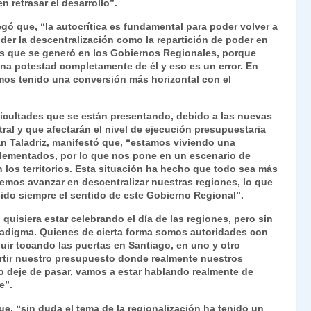
 retrasar el desarrollo”.
gó que, “la autocrítica es fundamental para poder volver a
der la descentralización como la repartición de poder en
mas que se generó en los Gobiernos Regionales, porque
una potestad completamente de él y eso es un error. En
os tenido una conversión más horizontal con el
ificultades que se están presentando, debido a las nuevas
ral y que afectarán el nivel de ejecución presupuestaria
n Taladriz, manifestó que, “estamos viviendo una
mplementados, por lo que nos pone en un escenario de
 los territorios. Esta situación ha hecho que todo sea más
remos avanzar en descentralizar nuestras regiones, lo que
sido siempre el sentido de este Gobierno Regional”.
 quisiera estar celebrando el día de las regiones, pero sin
radigma. Quienes de cierta forma somos autoridades con
ir tocando las puertas en Santiago, en uno y otro
ertir nuestro presupuesto donde realmente nuestros
so deje de pasar, vamos a estar hablando realmente de
e”.
que, “sin duda el tema de la regionalización ha tenido un