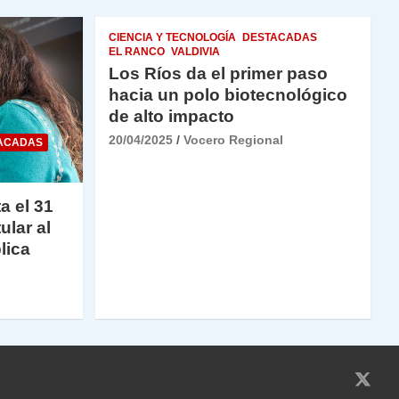
CIENCIA Y TECNOLOGÍA
DESTACADAS
EL RANCO
VALDIVIA
Los Ríos da el primer paso
hacia un polo biotecnológico
de alto impacto
20/04/2025
Vocero Regional
ACADAS
a el 31
ular al
lica