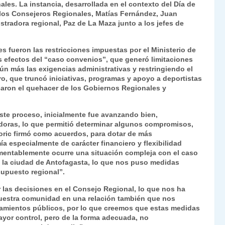
les. La instancia, desarrollada en el contexto del Día de
Fr
p
 los Consejeros Regionales, Matías Fernández, Juan
ie
ar
nistradora regional, Paz de La Maza junto a los jefes de
n
tir
s fueron las restricciones impuestas por el Ministerio de
dl
s efectos del “caso convenios”, que generó limitaciones
ún más las exigencias administrativas y restringiendo el
y
ro, que truncó iniciativas, programas y apoyo a deportistas
icaron el quehacer de los Gobiernos Regionales y
ste proceso, inicialmente fue avanzando bien,
oras, lo que permitió determinar algunos compromisos,
oric firmó como acuerdos, para dotar de más
especialmente de carácter financiero y flexibilidad
amentablemente ocurre una situación compleja con el caso
n la ciudad de Antofagasta, lo que nos puso medidas
supuesto regional”.
las decisiones en el Consejo Regional, lo que nos ha
nuestra comunidad en una relación también que nos
namientos públicos, por lo que creemos que estas medidas
ayor control, pero de la forma adecuada, no