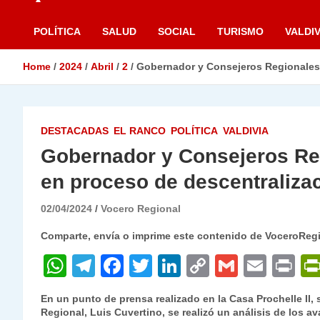
POLÍTICA
SALUD
SOCIAL
TURISMO
VALDIV
Home
2024
Abril
2
Gobernador y Consejeros Regionales 
DESTACADAS
EL RANCO
POLÍTICA
VALDIVIA
Gobernador y Consejeros Re
en proceso de descentraliza
02/04/2024
Vocero Regional
Comparte, envía o imprime este contenido de VoceroReg
W
T
F
T
Li
C
G
E
P
h
el
a
w
n
o
m
m
ri
En un punto de prensa realizado en la Casa Prochelle II
at
e
c
itt
k
p
ai
ai
nt
Regional, Luis Cuvertino, se realizó un análisis de los a