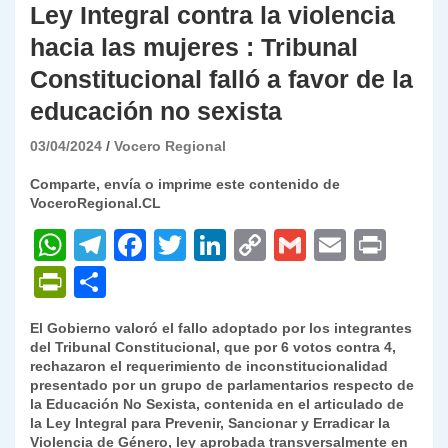
Ley Integral contra la violencia
hacia las mujeres : Tribunal
Constitucional falló a favor de la
educación no sexista
03/04/2024
Vocero Regional
Comparte, envía o imprime este contenido de
VoceroRegional.CL
W
T
F
T
Li
C
G
E
P
h
el
a
w
n
o
m
m
ri
P
C
at
e
c
itt
k
p
ai
ai
nt
ri
o
El Gobierno valoró el fallo adoptado por los integrantes
s
gr
e
er
e
y
l
l
nt
m
del Tribunal Constitucional, que por 6 votos contra 4,
A
a
b
dI
Li
rechazaron el requerimiento de inconstitucionalidad
Fr
p
presentado por un grupo de parlamentarios respecto de
p
m
o
n
n
ie
ar
la Educación No Sexista, contenida en el articulado de
la Ley Integral para Prevenir, Sancionar y Erradicar la
p
o
k
n
tir
Violencia de Género, ley aprobada transversalmente en