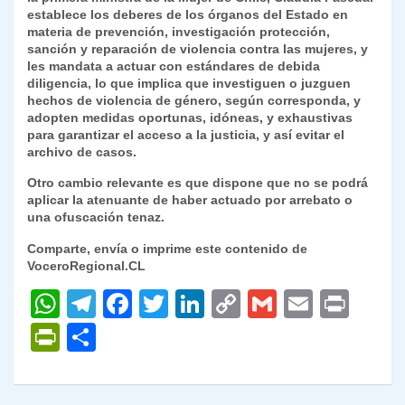
establece los deberes de los órganos del Estado en
materia de prevención, investigación protección,
sanción y reparación de violencia contra las mujeres, y
les mandata a actuar con
estándares de debida
diligencia
, lo que implica que investiguen o juzguen
hechos de violencia de género, según corresponda, y
adopten medidas oportunas, idóneas, y exhaustivas
para garantizar el acceso a la justicia, y así evitar el
archivo de casos.
Otro cambio relevante es que dispone que no se podrá
aplicar la atenuante de haber actuado por arrebato o
una ofuscación tenaz.
Comparte, envía o imprime este contenido de
VoceroRegional.CL
W
T
F
T
Li
C
G
E
P
h
el
a
w
n
o
m
m
ri
P
C
at
e
c
itt
k
p
ai
ai
nt
ri
o
s
gr
e
er
e
y
l
l
nt
m