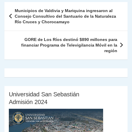
A
a
b
dI
Li
Fr
p
Navegación
Municipios de Valdivia y Mariquina ingresaron al
p
m
o
n
n
ie
ar
de
Consejo Consultivo del Santuario de la Naturaleza
p
o
k
Río Cruces y Chorocamayo
n
tir
entradas
k
dl
GORE de Los Ríos destinó $890 millones para
y
financiar Programa de Televigilancia Móvil en la
región
Universidad San Sebastián
Admisión 2024