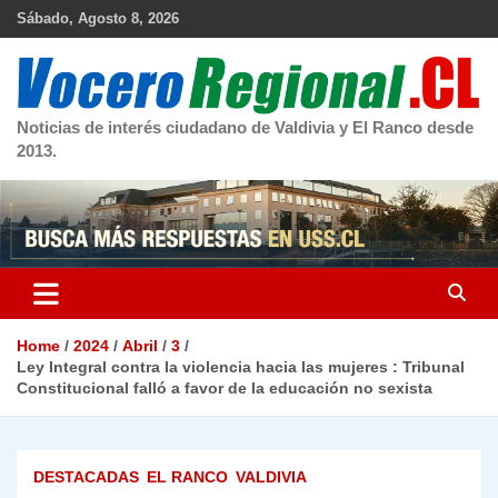
Skip
Sábado, Agosto 8, 2026
to
content
Noticias de interés ciudadano de Valdivia y El Ranco desde
2013.
Home
2024
Abril
3
Ley Integral contra la violencia hacia las mujeres : Tribunal
Constitucional falló a favor de la educación no sexista
DESTACADAS
EL RANCO
VALDIVIA