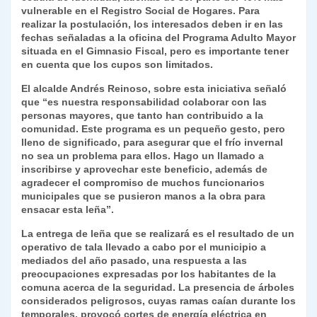
vulnerable en el Registro Social de Hogares. Para
y
realizar la postulación, los interesados deben ir en las
fechas señaladas a la oficina del Programa Adulto Mayor
situada en el Gimnasio Fiscal, pero es importante tener
en cuenta que los cupos son limitados.
El alcalde Andrés Reinoso, sobre esta iniciativa señaló
que “es nuestra responsabilidad colaborar con las
personas mayores, que tanto han contribuido a la
comunidad. Este programa es un pequeño gesto, pero
lleno de significado, para asegurar que el frío invernal
no sea un problema para ellos. Hago un llamado a
inscribirse y aprovechar este beneficio, además de
agradecer el compromiso de muchos funcionarios
municipales que se pusieron manos a la obra para
ensacar esta leña”.
La entrega de leña que se realizará es el resultado de un
operativo de tala llevado a cabo por el municipio a
mediados del año pasado, una respuesta a las
preocupaciones expresadas por los habitantes de la
comuna acerca de la seguridad. La presencia de árboles
considerados peligrosos, cuyas ramas caían durante los
temporales, provocó cortes de energía eléctrica en