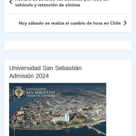
p
m
o
n
n
ie
ar
de
vehículo y retención de víctima
p
o
k
n
tir
entradas
k
dl
Hoy sábado se realiza el cambio de hora en Chile
y
Universidad San Sebastián
Admisión 2024