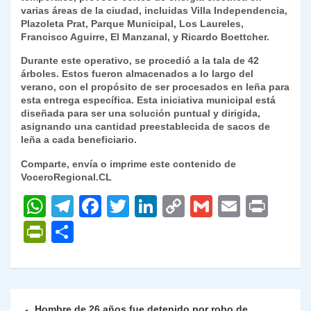
varias áreas de la ciudad, incluidas Villa Independencia,
Plazoleta Prat, Parque Municipal, Los Laureles,
Francisco Aguirre, El Manzanal, y Ricardo Boettcher.
Durante este operativo, se procedió a la tala de 42
árboles. Estos fueron almacenados a lo largo del
verano, con el propósito de ser procesados en leña para
esta entrega específica. Esta iniciativa municipal está
diseñada para ser una solución puntual y dirigida,
asignando una cantidad preestablecida de sacos de
leña a cada beneficiario.
Comparte, envía o imprime este contenido de
VoceroRegional.CL
W
T
F
T
Li
C
G
E
P
h
el
a
w
n
o
m
m
ri
P
C
at
e
c
itt
k
p
ai
ai
nt
ri
o
s
gr
e
er
e
y
l
l
nt
m
A
a
b
dI
Li
Fr
p
Navegación
Hombre de 26 años fue detenido por robo de