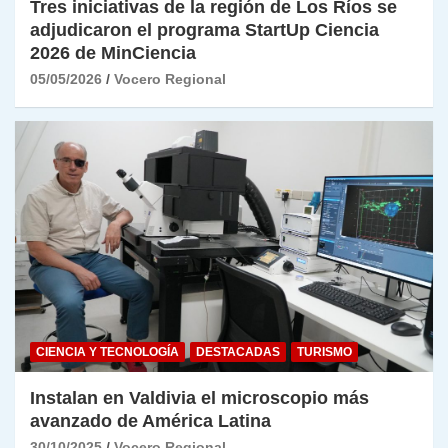
Tres iniciativas de la región de Los Ríos se
adjudicaron el programa StartUp Ciencia
2026 de MinCiencia
05/05/2026
Vocero Regional
CIENCIA Y TECNOLOGÍA
DESTACADAS
TURISMO
Instalan en Valdivia el microscopio más
avanzado de América Latina
30/10/2025
Vocero Regional