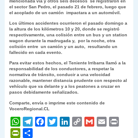
mencionada vía y otros seis decesos se registraron en
el sector San Pedro, el pasado 21 de febrero, luego que
el acoplado de un camión impactara a un automóvil.
Los últimos accidentes ocurrieron el pasado domingo a
la altura de los kilómetros 10 y 20, donde se registró
respectivamente, una colisión entre un bus y un station
wagon durante la madrugada y, por la noche, otra
colisión entre un camión y un auto, resultando un
fallecido en cada evento.
Para evitar estos hechos, el Teniente Irribarra llamó a la
responsabilidad de los conductores, a respetar la
normativa de tránsito, conducir a una velocidad
razonable, mantener distancia prudente con respecto al
vehículo que va delante y a los peatones a cruzar en
pasos debidamente señalizados.
Comparte, envía o imprime este contenido de
VoceroRegional.CL
W
T
F
T
Li
C
G
E
P
h
el
a
w
n
o
m
m
ri
P
C