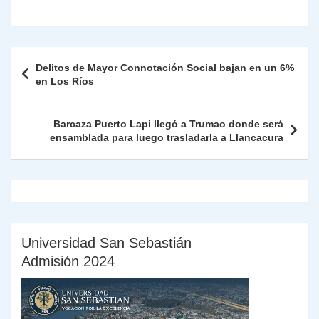
at
e
c
itt
k
p
ai
ai
nt
ri
o
s
gr
e
er
e
y
l
l
nt
m
A
a
b
dI
Li
Fr
p
Navegación
Delitos de Mayor Connotación Social bajan en un 6%
p
m
o
n
n
ie
ar
de
en Los Ríos
p
o
k
n
tir
entradas
k
dl
Barcaza Puerto Lapi llegó a Trumao donde será
ensamblada para luego trasladarla a Llancacura
y
Universidad San Sebastián
Admisión 2024