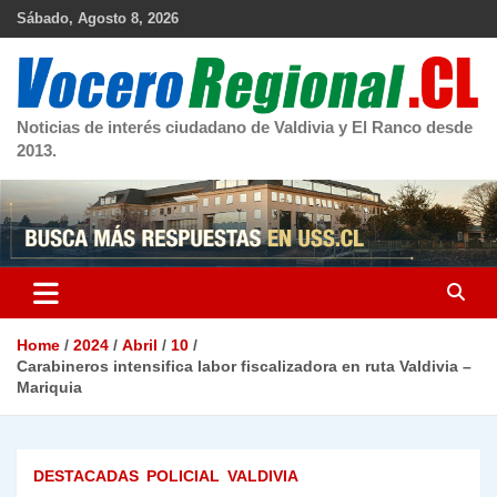
Skip
Sábado, Agosto 8, 2026
to
content
Noticias de interés ciudadano de Valdivia y El Ranco desde
2013.
Home
2024
Abril
10
Carabineros intensifica labor fiscalizadora en ruta Valdivia –
Mariquia
DESTACADAS
POLICIAL
VALDIVIA