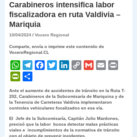
Carabineros intensifica labor
fiscalizadora en ruta Valdivia –
Mariquia
10/04/2024
Vocero Regional
Comparte, envía o imprime este contenido de
VoceroRegional.CL
W
T
F
T
Li
C
G
E
P
h
el
a
w
n
o
m
m
ri
P
C
at
e
c
itt
k
p
ai
ai
nt
ri
o
Ante el aumento de accidentes de tránsito en la Ruta T-
s
gr
e
er
e
y
l
l
nt
m
202, Carabineros de la Subcomisaría de Mariquina y de
A
a
b
dI
Li
la Tenencia de Carreteras Valdivia implementaron
Fr
p
controles vehiculares focalizados en esa vía.
p
m
o
n
n
ie
ar
El Jefe de la Subcomisaría, Capitán Julio Mardones,
p
o
k
n
tir
precisó que la labor busca detectar malas prácticas
viales e incumplimientos de la normativa de tránsito
k
dl
con el objeto de prevenir incidentes.