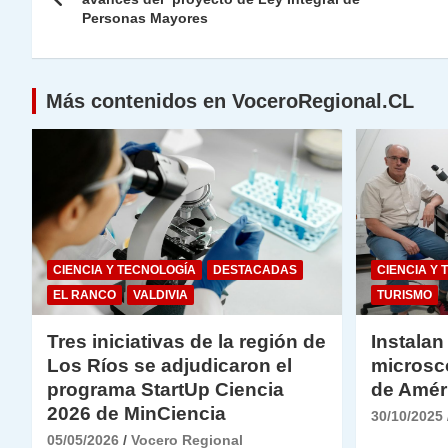
de
p
m
o
n
n
Personas Mayores
p
o
k
entradas
k
Más contenidos en VoceroRegional.CL
CIENCIA Y TECNOLOGÍA
DESTACADAS
CIENCIA Y 
EL RANCO
VALDIVIA
TURISMO
Tres iniciativas de la región de
Instalan
Los Ríos se adjudicaron el
microsc
programa StartUp Ciencia
de Amér
2026 de MinCiencia
30/10/2025
05/05/2026
Vocero Regional