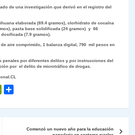
Fr
p
ado de una investigación que derivó en el registro del
ie
ar
n
tir
arihuana elaborada (69.4 gramos), clorhidrato de cocaína
ramos), pasta base solidificada (24 gramos) y 66
dl
dosificada (7.9 gramos).
y
de aire comprimido, 1 balanza digital, 790 mil pesos en
 penales por diferentes delitos y por instrucciones del
ción por el delito de microtráfico de drogas.
ional.CL
P
C
ri
o
nt
m
Fr
p
ie
ar
Comenzó un nuevo año para la educación
parvularia en sectores rurales