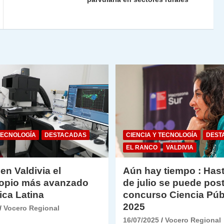
n
tir
dl
y
TECNOLOGÍA
DESTACADAS
CIENCIA Y TECNOLOGÍA
DEST
EL RANCO
VALDIVIA
 en Valdivia el
Aún hay tiempo : Hast
opio más avanzado
de julio se puede post
ica Latina
concurso Ciencia Púb
2025
Vocero Regional
16/07/2025
Vocero Regional