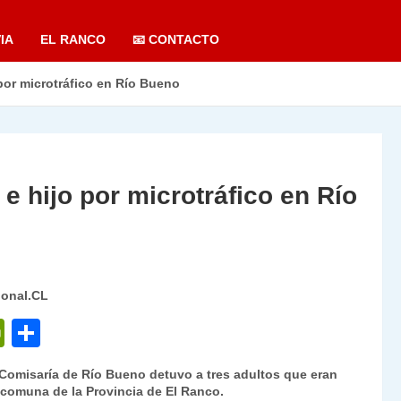
IA
EL RANCO
📧 CONTACTO
por microtráfico en Río Bueno
e hijo por microtráfico en Río
ional.CL
P
C
ri
o
 Comisaría de Río Bueno detuvo a tres adultos que eran
nt
m
a comuna de la Provincia de El Ranco.