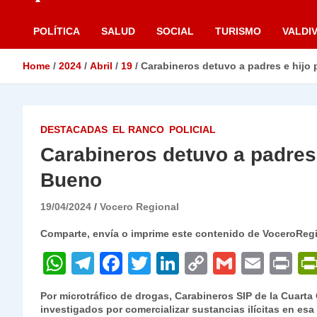
POLÍTICA
SALUD
SOCIAL
TURISMO
VALDIV
Home
2024
Abril
19
Carabineros detuvo a padres e hijo 
DESTACADAS
EL RANCO
POLICIAL
Carabineros detuvo a padres 
Bueno
19/04/2024
Vocero Regional
Comparte, envía o imprime este contenido de VoceroReg
W
T
F
T
Li
C
G
E
P
h
el
a
w
n
o
m
m
ri
Por microtráfico de drogas, Carabineros SIP de la Cuarta
at
e
c
itt
k
p
ai
ai
nt
investigados por comercializar sustancias ilícitas en es