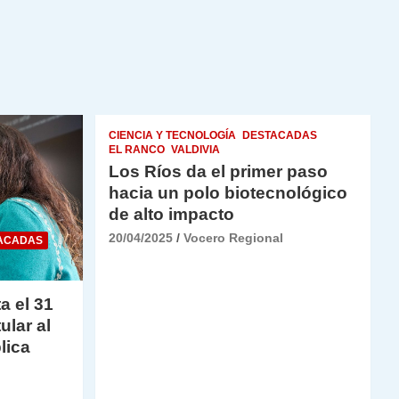
CIENCIA Y TECNOLOGÍA
DESTACADAS
EL RANCO
VALDIVIA
Los Ríos da el primer paso
hacia un polo biotecnológico
de alto impacto
20/04/2025
Vocero Regional
ACADAS
a el 31
ular al
lica