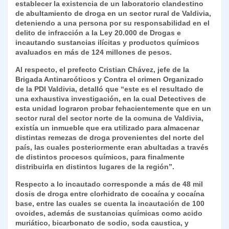
p
m
o
n
n
ie
ar
establecer la existencia de un laboratorio clandestino
de abultamiento de droga en un sector rural de Valdivia,
p
o
k
n
tir
deteniendo a una persona por su responsabilidad en el
k
delito de infracción a la Ley 20.000 de Drogas e
dl
incautando sustancias ilícitas y productos químicos
y
avaluados en más de 124 millones de pesos.
Al respecto, el prefecto Cristian Chávez, jefe de la
Brigada Antinarcóticos y Contra el crimen Organizado
de la PDI Valdivia, detalló que “este es el resultado de
una exhaustiva investigación, en la cual Detectives de
esta unidad lograron probar fehacientemente que en un
sector rural del sector norte de la comuna de Valdivia,
existía un inmueble que era utilizado para almacenar
distintas remezas de droga provenientes del norte del
país, las cuales posteriormente eran abultadas a través
de distintos procesos químicos, para finalmente
distribuirla en distintos lugares de la región”.
Respecto a lo incautado corresponde a más de 48 mil
dosis de droga entre clorhidrato de cocaína y cocaína
base, entre las cuales se cuenta la incautación de 100
ovoides, además de sustancias químicas como acido
muriático, bicarbonato de sodio, soda caustica, y