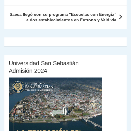
p
o
k
n
tir
entradas
k
dl
Saesa llegó con su programa “Escuelas con Energía”
a dos establecimientos en Futrono y Valdivia
y
Universidad San Sebastián
Admisión 2024