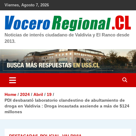
Skip
Viernes, Agosto 7, 2026
to
content
Noticias de interés ciudadano de Valdivia y El Ranco desde
2013.
Home
2024
Abril
19
PDI desbarató laboratorio clandestino de abultamiento de
droga en Valdivia : Droga incautada asciende a más de $124
millones