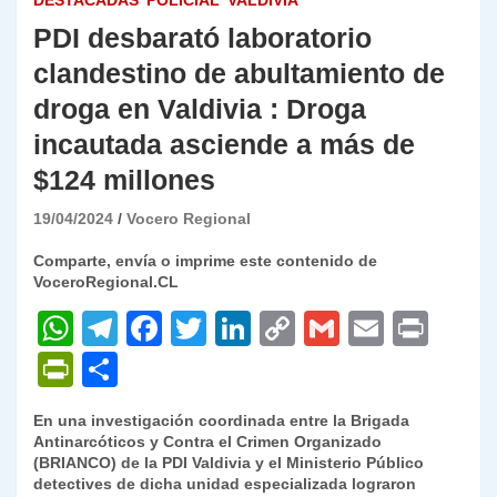
DESTACADAS
POLICIAL
VALDIVIA
PDI desbarató laboratorio
clandestino de abultamiento de
droga en Valdivia : Droga
incautada asciende a más de
$124 millones
19/04/2024
Vocero Regional
Comparte, envía o imprime este contenido de
VoceroRegional.CL
W
T
F
T
Li
C
G
E
P
h
el
a
w
n
o
m
m
ri
P
C
at
e
c
itt
k
p
ai
ai
nt
ri
o
En una investigación coordinada entre la Brigada
s
gr
e
er
e
y
l
l
nt
m
Antinarcóticos y Contra el Crimen Organizado
A
a
b
dI
Li
(BRIANCO) de la PDI Valdivia y el Ministerio Público
Fr
p
detectives de dicha unidad especializada lograron