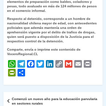
elementos de preparación como baldes, coladores y
pesas, todo avaluado en más de 124 millones de pesos
en el comercio informal.
Respecto al detenido, corresponde a un hombre de
nacionalidad chilena mayor de edad, con antecedentes
policiales que además mantenía una orden de
aprehensión vigente por el delito de trafico de drogas,
quien será puesto a disposición de la Justicia para el
respectivo control de la detención.
Comparte, envía o imprime este contenido de
VoceroRegional.CL
W
T
F
T
Li
C
G
E
P
h
el
a
w
n
o
m
m
ri
P
C
at
e
c
itt
k
p
ai
ai
nt
ri
o
s
gr
e
er
e
y
l
l
nt
m
A
a
b
dI
Li
Fr
p
Navegación
Comenzó un nuevo año para la educación parvularia
p
m
o
n
n
ie
ar
de
en sectores rurales