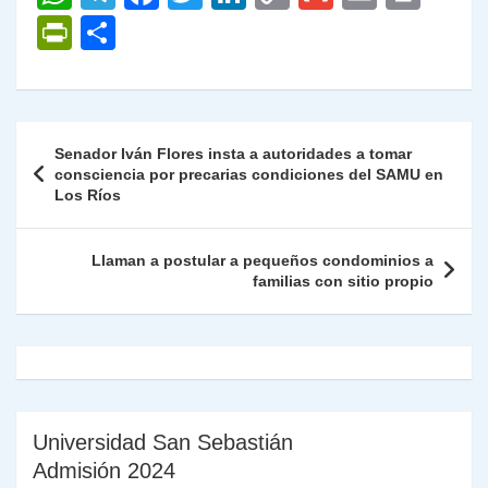
h
el
a
w
n
o
m
m
ri
P
C
at
e
c
itt
k
p
ai
ai
nt
ri
o
s
gr
e
er
e
y
l
l
nt
m
A
a
b
dI
Li
Fr
p
Navegación
Senador Iván Flores insta a autoridades a tomar
p
m
o
n
n
ie
ar
de
consciencia por precarias condiciones del SAMU en
p
o
k
Los Ríos
n
tir
entradas
k
dl
Llaman a postular a pequeños condominios a
y
familias con sitio propio
Universidad San Sebastián
Admisión 2024