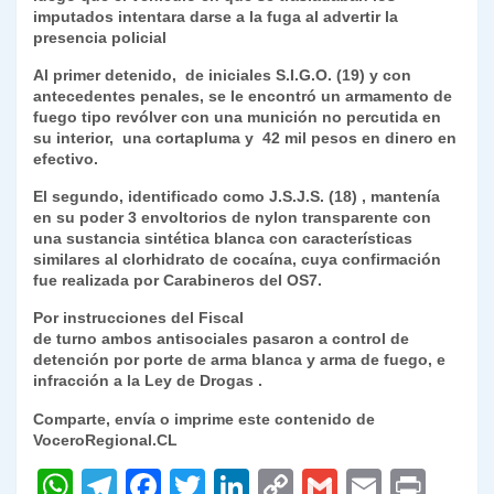
imputados intentara darse a la fuga al advertir la
y
presencia policial
Al primer detenido, de iniciales S.I.G.O. (19) y con
antecedentes penales, se le encontró un armamento de
fuego tipo revólver con una munición no percutida en
su interior, una cortapluma y 42 mil pesos en dinero en
efectivo.
El segundo, identificado como J.S.J.S. (18) , mantenía
en su poder 3 envoltorios de nylon transparente con
una sustancia sintética blanca con características
similares al clorhidrato de cocaína, cuya confirmación
fue realizada por Carabineros del OS7.
Por instrucciones del Fiscal
de turno ambos antisociales pasaron a control de
detención por porte de arma blanca y arma de fuego, e
infracción a la Ley de Drogas .
Comparte, envía o imprime este contenido de
VoceroRegional.CL
W
T
F
T
Li
C
G
E
P