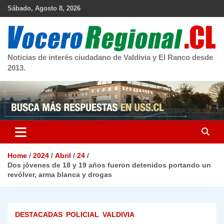
Skip
Sábado, Agosto 8, 2026
to
content
Noticias de interés ciudadano de Valdivia y El Ranco desde
2013.
Home
2024
Abril
24
Dos jóvenes de 18 y 19 años fueron detenidos portando un
revólver, arma blanca y drogas
DESTACADAS
POLICIAL
VALDIVIA