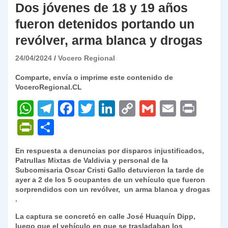
Dos jóvenes de 18 y 19 años
fueron detenidos portando un
revólver, arma blanca y drogas
24/04/2024
Vocero Regional
Comparte, envía o imprime este contenido de
VoceroRegional.CL
W
T
F
T
Li
C
G
E
P
h
el
a
w
n
o
m
m
ri
P
C
at
e
c
itt
k
p
ai
ai
nt
ri
o
En respuesta a denuncias por disparos injustificados,
s
gr
e
er
e
y
l
l
nt
m
Patrullas Mixtas de Valdivia y personal de la
A
a
b
dI
Li
Subcomisaria Oscar Cristi Gallo detuvieron la tarde de
Fr
p
ayer a 2 de los 5 ocupantes de un vehículo que fueron
p
m
o
n
n
ie
ar
sorprendidos con un revólver, un arma blanca y drogas
.
p
o
k
n
tir
La captura se concretó en calle José Huaquín Dipp,
k
dl
luego que el vehículo en que se trasladaban los