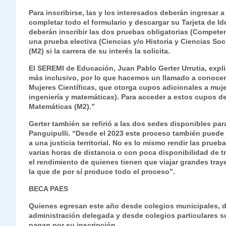
A
a
b
dI
Li
Para inscribirse, las y los interesados deberán ingresa
p
m
o
n
n
completar todo el formulario y descargar su Tarjeta de I
deberán inscribir las dos pruebas obligatorias (Compete
p
o
k
una prueba electiva (Ciencias y/o Historia y Ciencias S
(M2) si la carrera de su interés la solicita.
k
El SEREMI de Educación, Juan Pablo Gerter Urrutia, exp
más inclusivo, por lo que hacemos un llamado a conocer
Mujeres Científicas, que otorga cupos adicionales a muje
ingeniería y matemáticas). Para acceder a estos cupos d
Matemáticas (M2).”
Gerter también se refirió a las dos sedes disponibles par
Panguipulli. “Desde el 2023 este proceso también puede
a una justicia territorial. No es lo mismo rendir las prue
varias horas de distancia o con poca disponibilidad de t
el rendimiento de quienes tienen que viajar grandes tra
la que de por sí produce todo el proceso”.
BECA PAES
Quienes egresan este año desde colegios municipales, d
administración delegada y desde colegios particulares 
pagan por su inscripción.