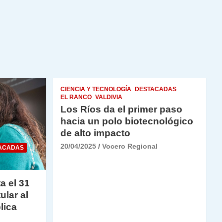
CIENCIA Y TECNOLOGÍA
DESTACADAS
EL RANCO
VALDIVIA
Los Ríos da el primer paso
hacia un polo biotecnológico
de alto impacto
20/04/2025
Vocero Regional
ACADAS
a el 31
ular al
lica