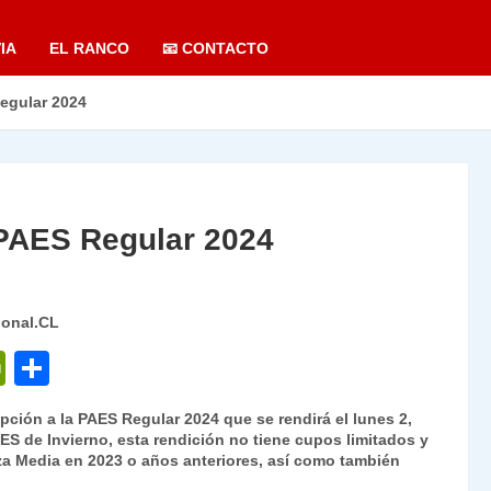
IA
EL RANCO
📧 CONTACTO
Regular 2024
 PAES Regular 2024
ional.CL
P
C
ri
o
ipción a la PAES Regular 2024 que se rendirá el lunes 2,
nt
m
AES de Invierno, esta rendición no tiene cupos limitados y
a Media en 2023 o años anteriores, así como también
Fr
p