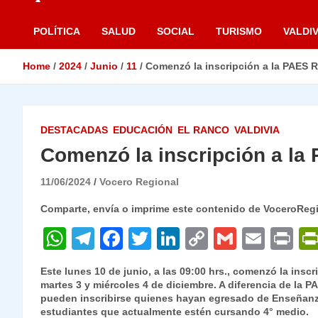
POLÍTICA
SALUD
SOCIAL
TURISMO
VALDIV
Home
2024
Junio
11
Comenzó la inscripción a la PAES 
DESTACADAS
EDUCACIÓN
EL RANCO
VALDIVIA
Comenzó la inscripción a la
11/06/2024
Vocero Regional
Comparte, envía o imprime este contenido de VoceroReg
W
T
F
T
Li
C
G
E
P
h
el
a
w
n
o
m
m
ri
Este lunes 10 de junio, a las 09:00 hrs., comenzó la inscr
at
e
c
itt
k
p
ai
ai
nt
martes 3 y miércoles 4 de diciembre. A diferencia de la P
pueden inscribirse quienes hayan egresado de Enseñanz
s
gr
e
er
e
y
l
l
estudiantes que actualmente estén cursando 4° medio.