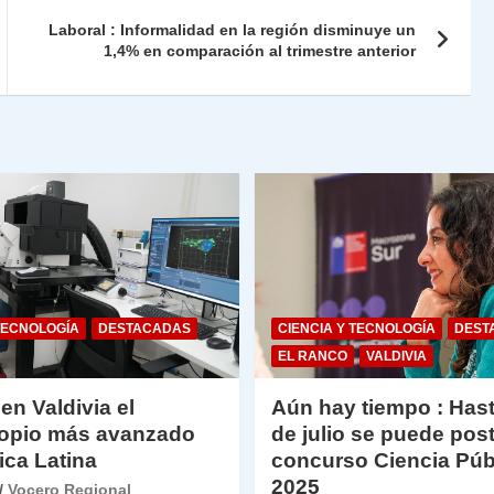
ie
ar
Laboral : Informalidad en la región disminuye un
n
tir
1,4% en comparación al trimestre anterior
dl
y
TECNOLOGÍA
DESTACADAS
CIENCIA Y TECNOLOGÍA
DEST
EL RANCO
VALDIVIA
 en Valdivia el
Aún hay tiempo : Hast
opio más avanzado
de julio se puede post
ica Latina
concurso Ciencia Púb
2025
Vocero Regional