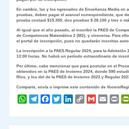
En cambio, las y los egresados de Enseñanza Media en añ
pruebas, deben pagar el arancel correspondiente, que de
prueba costará $15.350, dos pruebas $ 28.100 y tres o má
Al igual que el año pasado, al inscribir la PAES de Compe
de Competencia Matemática 2 (M2), y viceversa. Para ello
el portal de inscripción, pues no quedarán inscritas aut
La inscripción a la PAES Regular 2024, para la Admisión 20
13:00 horas. No habrá un período extraordinario de inscr
Por último, cabe mencionar que para postular en el Proc
obtenidos en la PAES de Invierno 2024, donde 590 estudia
Ríos, y los del de la PAES de Invierno 2023 y Regular 20
Comparte, envía o imprime este contenido de VoceroReg
W
T
F
T
Li
C
G
E
P
h
el
a
w
n
o
m
m
ri
at
e
c
itt
k
p
ai
ai
nt
s
gr
e
er
e
y
l
l