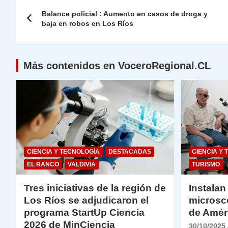
Navegación
A
a
b
dI
Li
Balance policial : Aumento en casos de droga y
de
baja en robos en Los Ríos
p
m
o
n
n
p
o
k
entradas
k
Más contenidos en VoceroRegional.CL
CIENCIA Y TECNOLOGÍA
DESTACADAS
CIENCIA Y 
EL RANCO
VALDIVIA
TURISMO
Tres iniciativas de la región de
Instalan
Los Ríos se adjudicaron el
microsc
programa StartUp Ciencia
de Amér
2026 de MinCiencia
30/10/2025