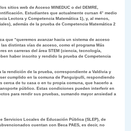
ie
ar
r a los sitios web de Acceso MINEDUC o del DEMRE,
n
tir
dentificación. Estudiantes que actualmente cursan 4° medio
ncia Lectora y Competencia Matemática 1), y, al menos,
dl
ociales), además de la prueba de Competencia Matemática 2
y
lica que “queremos avanzar hacia un sistema de acceso
 las distintas vías de acceso, como el programa Más
res en carreras del área STEM (ciencia, tecnología,
eben haber inscrito y rendido la prueba de Competencia
a la rendición de la prueba, correspondiente a Valdivia y
 ser cumplido en la comuna de Panguipulli, respondiendo
bas cerca de tu casa o en tu propia comuna, que hacerlo a
ransporte público. Estas condiciones pueden interferir en
yectos para rendir sus pruebas, sumando mayor ansiedad a
e Servicios Locales de Educación Pública (SLEP), de
subvencionados cuentan con Beca PAES, es decir, no