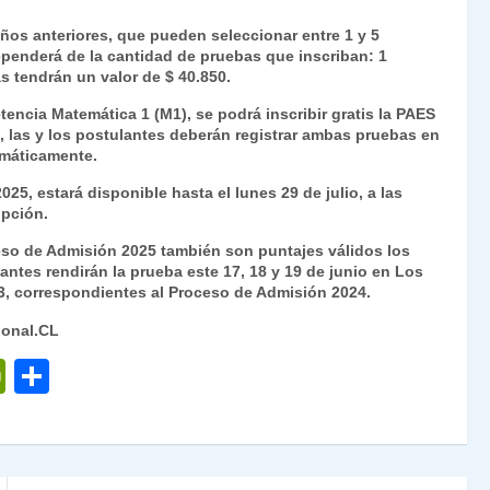
os anteriores, que pueden seleccionar entre 1 y 5
penderá de la cantidad de pruebas que inscriban: 1
s tendrán un valor de $ 40.850.
tencia Matemática 1 (M1), se podrá inscribir gratis la PAES
, las y los postulantes deberán registrar ambas pruebas en
omáticamente.
25, estará disponible hasta el lunes 29 de julio, a las
ipción.
eso de Admisión 2025 también son puntajes válidos los
ntes rendirán la prueba este 17, 18 y 19 de junio en Los
23, correspondientes al Proceso de Admisión 2024.
ional.CL
P
C
ri
o
nt
m
Fr
p