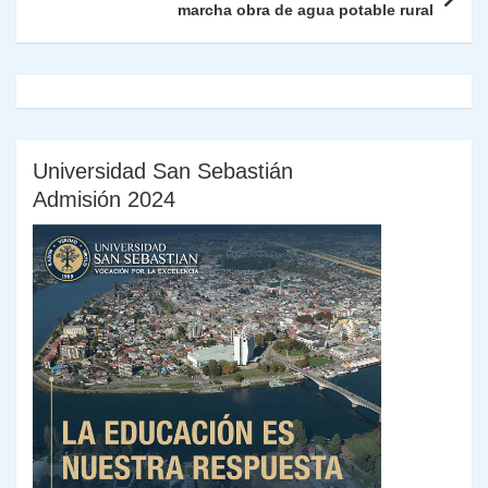
k
dl
marcha obra de agua potable rural
y
Universidad San Sebastián
Admisión 2024