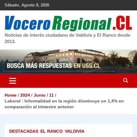
Skip
Sábado, Agosto 8, 2026
to
content
Noticias de interés ciudadano de Valdivia y El Ranco desde
2013.
Home
2024
Junio
11
Laboral : Informalidad en la región disminuye un 1,4% en
comparación al trimestre anterior
DESTACADAS
EL RANCO
VALDIVIA