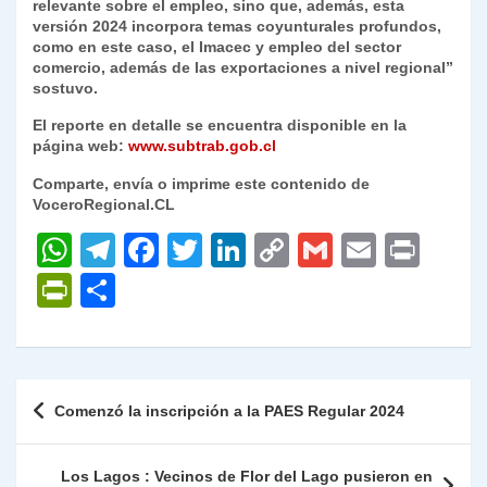
relevante sobre el empleo, sino que, además, esta
versión 2024 incorpora temas coyunturales profundos,
como en este caso, el Imacec y empleo del sector
comercio, además de las exportaciones a nivel regional”
sostuvo.
El reporte en detalle se encuentra disponible en la
página web:
www.subtrab.gob.cl
Comparte, envía o imprime este contenido de
VoceroRegional.CL
W
T
F
T
Li
C
G
E
P
h
el
a
w
n
o
m
m
ri
P
C
at
e
c
itt
k
p
ai
ai
nt
ri
o
s
gr
e
er
e
y
l
l
nt
m
A
a
b
dI
Li
Fr
p
Navegación
Comenzó la inscripción a la PAES Regular 2024
p
m
o
n
n
ie
ar
de
p
o
k
n
tir
entradas
Los Lagos : Vecinos de Flor del Lago pusieron en