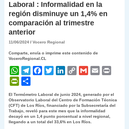
Laboral : Informalidad en la
región disminuye un 1,4% en
comparación al trimestre
anterior
11/06/2024
Vocero Regional
Comparte, envía o imprime este contenido de
VoceroRegional.CL
W
T
F
T
Li
C
G
E
P
h
el
a
w
n
o
m
m
ri
P
C
at
e
c
itt
k
p
ai
ai
nt
ri
o
El Termómetro Laboral de junio 2024, generado por el
s
gr
e
er
e
y
l
l
nt
m
Observatorio Laboral del Centro de Formación Técnica
A
a
b
dI
Li
(CFT) de Los Ríos, financiado por la Subsecretaría del
Fr
p
Trabajo, reveló para este mes que la informalidad
p
m
o
n
n
ie
ar
decayó en un 1,4 punto porcentual a nivel regional,
llegando a un total del 33,6% en Los Ríos.
p
o
k
n
tir