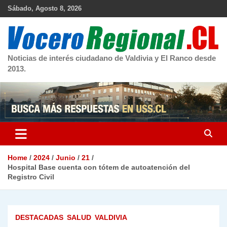
Skip
Sábado, Agosto 8, 2026
to
content
Noticias de interés ciudadano de Valdivia y El Ranco desde
2013.
Home
2024
Junio
21
Hospital Base cuenta con tótem de autoatención del
Registro Civil
DESTACADAS
SALUD
VALDIVIA