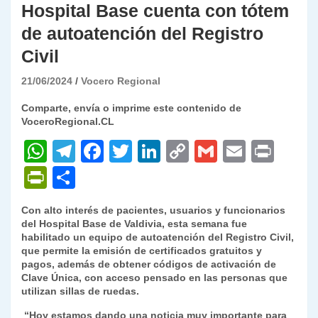
Hospital Base cuenta con tótem
de autoatención del Registro
Civil
21/06/2024
Vocero Regional
Comparte, envía o imprime este contenido de
VoceroRegional.CL
W
T
F
T
Li
C
G
E
P
h
el
a
w
n
o
m
m
ri
P
C
at
e
c
itt
k
p
ai
ai
nt
ri
o
Con alto interés de pacientes, usuarios y funcionarios
s
gr
e
er
e
y
l
l
nt
m
del Hospital Base de Valdivia, esta semana fue
A
a
b
dI
Li
habilitado un equipo de autoatención del Registro Civil,
Fr
p
que permite la emisión de certificados gratuitos y
p
m
o
n
n
ie
ar
pagos, además de obtener códigos de activación de
Clave Única, con acceso pensado en las personas que
p
o
k
n
tir
utilizan sillas de ruedas.
k
dl
“Hoy estamos dando una noticia muy importante para