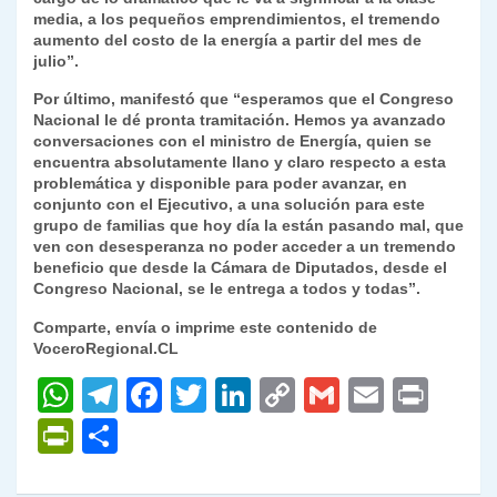
media, a los pequeños emprendimientos, el tremendo
aumento del costo de la energía a partir del mes de
julio”.
Por último, manifestó que “esperamos que el Congreso
Nacional le dé pronta tramitación. Hemos ya avanzado
conversaciones con el ministro de Energía, quien se
encuentra absolutamente llano y claro respecto a esta
problemática y disponible para poder avanzar, en
conjunto con el Ejecutivo, a una solución para este
grupo de familias que hoy día la están pasando mal, que
ven con desesperanza no poder acceder a un tremendo
beneficio que desde la Cámara de Diputados, desde el
Congreso Nacional, se le entrega a todos y todas”.
Comparte, envía o imprime este contenido de
VoceroRegional.CL
W
T
F
T
Li
C
G
E
P
h
el
a
w
n
o
m
m
ri
P
C
at
e
c
itt
k
p
ai
ai
nt
ri
o