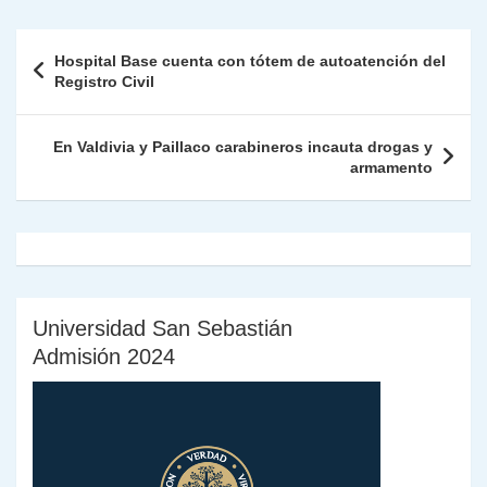
s
gr
e
er
e
y
l
l
nt
m
A
a
b
dI
Li
Fr
p
Navegación
Hospital Base cuenta con tótem de autoatención del
p
m
o
n
n
ie
ar
de
Registro Civil
p
o
k
n
tir
entradas
k
dl
En Valdivia y Paillaco carabineros incauta drogas y
armamento
y
Universidad San Sebastián
Admisión 2024