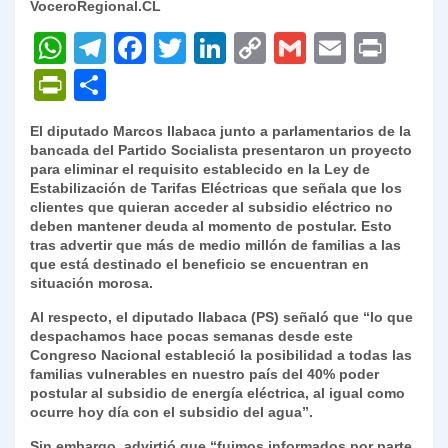
VoceroRegional.CL
W
T
F
T
Li
C
G
E
P
h
el
a
w
n
o
m
m
ri
P
C
at
e
c
itt
k
p
ai
ai
nt
ri
o
El diputado Marcos Ilabaca junto a parlamentarios de la
s
gr
e
er
e
y
l
l
nt
m
bancada del Partido Socialista presentaron un proyecto
A
a
b
dI
Li
para eliminar el requisito establecido en la Ley de
Fr
p
Estabilización de Tarifas Eléctricas que señala que los
p
m
o
n
n
ie
ar
clientes que quieran acceder al subsidio eléctrico no
deben mantener deuda al momento de postular. Esto
p
o
k
n
tir
tras advertir que más de medio millón de familias a las
k
que está destinado el beneficio se encuentran en
dl
situación morosa.
y
Al respecto, el diputado Ilabaca (PS) señaló que “lo que
despachamos hace pocas semanas desde este
Congreso Nacional estableció la posibilidad a todas las
familias vulnerables en nuestro país del 40% poder
postular al subsidio de energía eléctrica, al igual como
ocurre hoy día con el subsidio del agua”.
Sin embargo, advirtió que “fuimos informados por parte