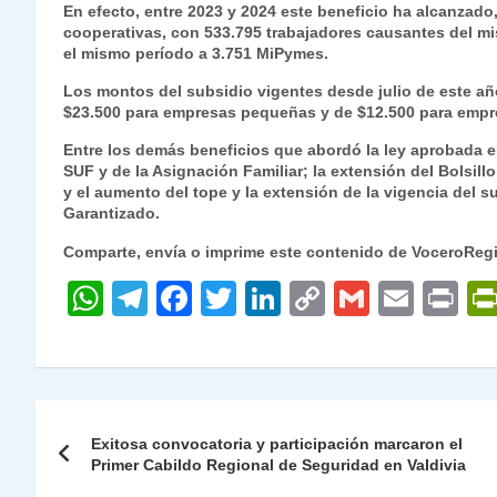
En efecto, entre 2023 y 2024 este beneficio ha alcanzado
cooperativas, con 533.795 trabajadores causantes del m
el mismo período a 3.751 MiPymes.
Los montos del subsidio vigentes desde julio de este añ
$23.500 para empresas pequeñas y de $12.500 para emp
Entre los demás beneficios que abordó la ley aprobada en 
SUF y de la Asignación Familiar; la extensión del Bolsill
y el aumento del tope y la extensión de la vigencia del 
Garantizado.
Comparte, envía o imprime este contenido de VoceroReg
W
T
F
T
Li
C
G
E
P
h
el
a
w
n
o
m
m
ri
at
e
c
itt
k
p
ai
ai
nt
s
gr
e
er
e
y
l
l
Navegación
A
a
b
dI
Li
Exitosa convocatoria y participación marcaron el
de
Primer Cabildo Regional de Seguridad en Valdivia
p
m
o
n
n