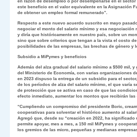
en razón de desempleo o por desempeñarse en el sector
este beneficio en el valor equivalente en la Asignación F
de obtener un empleo formal remunerado”.
Respecto a este nuevo acuerdo suscrito en mayo pasado, 
negociar el monto del salario mínimo y esa negociación 
y diría que históricamente en nuestro país, sobre un mo
sino que sobre criterios que tengan a la vista el costo de
posibilidades de las empresas, las brechas de género y l
Subsidio a MiPymes y beneficios
Además del alza gradual del salario mínimo a $500 mil, y 
del Ministerio de Economía, con varias organizaciones 
en 2023 dispuso la entrega de un subsidio para el sect
de los períodos de alza del salario mínimo, el que var
de protección que se activa en caso de que las condici
efecto inmediato, aumentar los montos que recibirán la
“Cumpliendo un compromiso del presidente Boric, cream
cooperativas para solventar el histórico aumento al salar
Agregó que, desde su “creación en 2022, ha significado
permite apoyar, mes a mes, a 150 mil MiPymes y cooperat
los gremios de las micro, pequeñas y medianas empresa