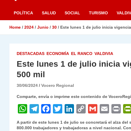
POLÍTICA
SALUD
SOCIAL
TURISMO
VALDIV
Home
2024
Junio
30
Este lunes 1 de julio inicia vigenci
DESTACADAS
ECONOMÍA
EL RANCO
VALDIVIA
Este lunes 1 de julio inicia 
500 mil
30/06/2024
Vocero Regional
Comparte, envía o imprime este contenido de VoceroReg
W
T
F
T
Li
C
G
E
P
h
el
a
w
n
o
m
m
ri
A partir de este lunes 1 de julio se concretará el alza de
at
e
c
itt
k
p
ai
ai
nt
800.000 trabajadores y trabajadoras a nivel nacional. Co