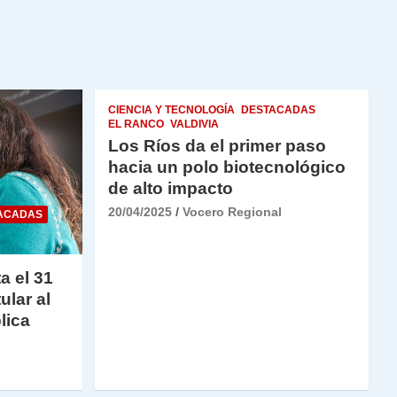
CIENCIA Y TECNOLOGÍA
DESTACADAS
EL RANCO
VALDIVIA
Los Ríos da el primer paso
hacia un polo biotecnológico
de alto impacto
20/04/2025
Vocero Regional
ACADAS
a el 31
ular al
lica