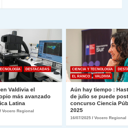
dl
y
TECNOLOGÍA
DESTACADAS
CIENCIA Y TECNOLOGÍA
DEST
EL RANCO
VALDIVIA
 en Valdivia el
Aún hay tiempo : Hast
opio más avanzado
de julio se puede post
ica Latina
concurso Ciencia Púb
2025
Vocero Regional
16/07/2025
Vocero Regional