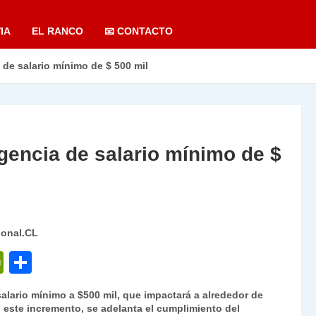
IA
EL RANCO
📧 CONTACTO
a de salario mínimo de $ 500 mil
vigencia de salario mínimo de $
ional.CL
P
C
ri
o
l salario mínimo a $500 mil, que impactará a alrededor de
nt
m
n este incremento, se adelanta el cumplimiento del