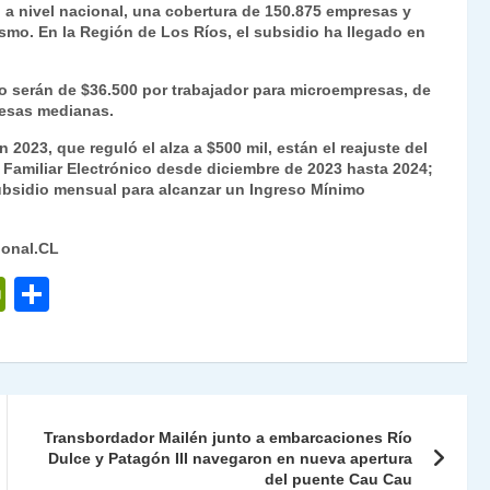
, a nivel nacional, una cobertura de 150.875 empresas y
ismo.
En la Región de Los Ríos, el subsidio ha llegado en
o serán de $36.500 por trabajador para microempresas, de
resas medianas.
2023, que reguló el alza a $500 mil, están el reajuste del
o Familiar Electrónico desde diciembre de 2023 hasta 2024;
subsidio mensual para alcanzar un Ingreso Mínimo
ional.CL
P
C
ri
o
nt
m
Fr
p
ie
ar
Transbordador Mailén junto a embarcaciones Río
n
Dulce y Patagón III navegaron en nueva apertura
tir
del puente Cau Cau