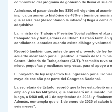
compromiso del programa de gobierno de llevar el sueldo b
s
gr
e
er
e
y
l
l
Asimismo, el pasar desde los $350 mil vigentes al asumir 
A
a
b
dI
Li
implica un aumento histórico de 43% en términos nominale
p
m
o
n
n
que el alza real (descontando la inflación) llega a cerca
adquisitivo.
p
o
k
La ministra del Trabajo y Previsión Social calificó el al
k
trabajadores y trabajadoras de Chile”. Destacó también qu
condiciones laborales cuando existe diálogo y voluntad p
Recordó también que, antes de que el proyecto de ley f
acuerdo alcanzado por el Ejecutivo, a través de los minis
Central Unitaria de Trabajadores (CUT). Y también tuvo o
micro, pequeñas y medianas empresas, para el apoyo a e
El proyecto de ley respectivo fue ingresado por el Gobie
mayo de ese año por parte del Congreso Nacional.
La secretaria de Estado recordó que la ley estableció una
empleo y en las MiPymes, que consideró un aumento inici
luego, a $460 mil, el 1 de septiembre de 2023; y, finalment
Además, contempla que el 1 de enero de 2025 el salario b
seis meses”.