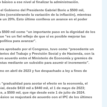
ásico a ese nivel al finalizar la administración.
Fr
p
el Gobierno del Presidente Gabriel Boric a $500 mil,
ie
ar
s (considerando la variación de la inflación), mientras
n
tir
 de un 20%. Esto último conlleva un avance en el poder
dl
za a $500 mil como “un importante paso en la dignidad de los
y
e “es un fiel reflejo de que sí es posible mejorar las
olítica para avanzar”.
uera aprobado por el Congreso, tuvo como “precedente un
terios del Trabajo y Previsión Social y de Hacienda, con la
tro acuerdo entre el Ministerio de Economía y gremios de
stas mediante un subsidio para asumir el incremento”.
rno en abril de 2023 y fue despachado a ley a fines de
 “gradualidad para acotar el efecto en la economía, el
al, desde $410 mil a $440 mil, el 1 de mayo de 2023;
e, a $500 mil, que rige desde este 1 de julio de 2024.
ásico se reajustará de acuerdo con el IPC de los últimos