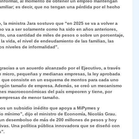
 informal, al momento de obtener un empleo mantengan
amiliar; es decir, que no tengan una pérdida por el hecho
la ministra Jara sostuvo que “en 2025 se va a volver a
no va a ser solamente como ha sido en años anteriores,
nto, una cantidad de miles de pesos o sobre un porcentaje,
 la vida, el nivel de endeudamiento de las familias, las
os niveles de informalidad”.
gracias a un acuerdo alcanzado por el Ejecutivo, a través
de micro, pequeñas y medianas empresas, la ley aprobada
or, que consiste en un esquema de montos para cada uno
ía según tamaño de empresa. Además, se creó un mecanismo
ones macroeconómicas del país empeoren y tiene, por
s empresas de menor tamaño.
os un subsidio inédito que apoya a MiPymes y
io mínimo”, dijo el ministro de Economía, Nicolás Grau.
 un desembolso de más de 200 millones de pesos y hoy
ivas. Una política pública innovadora que se diseñó con
s”.