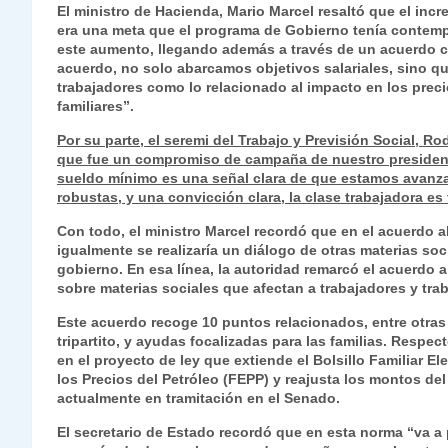
El ministro de Hacienda, Mario Marcel resaltó que el inc
era una meta que el programa de Gobierno tenía contempl
este aumento, llegando además a través de un acuerdo c
acuerdo, no solo abarcamos objetivos salariales, sino qu
trabajadores como lo relacionado al impacto en los preci
familiares”.
Por su parte, el seremi del Trabajo y Previsión Social, R
que fue un compromiso de campaña de nuestro presidente
sueldo mínimo es una señal clara de que estamos avanzan
robustas, y una convicción clara, la clase trabajadora e
Con todo, el ministro Marcel recordó que en el acuerdo 
igualmente se realizaría un diálogo de otras materias soci
gobierno. En esa línea, la autoridad remarcó el acuerdo 
sobre materias sociales que afectan a trabajadores y tra
Este acuerdo recoge 10 puntos relacionados, entre otras c
tripartito, y ayudas focalizadas para las familias. Respec
en el proyecto de ley que extiende el Bolsillo Familiar E
los Precios del Petróleo (FEPP) y reajusta los montos del
actualmente en tramitación en el Senado.
El secretario de Estado recordó que en esta norma “va a 