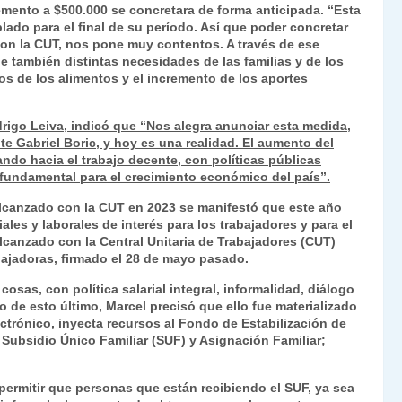
remento a $500.000 se concretara de forma anticipada. “Esta
ado para el final de su período. Así que poder concretar
on la CUT, nos pone muy contentos. A través de ese
e también distintas necesidades de las familias y de los
os de los alimentos y el incremento de los aportes
odrigo Leiva, indicó que “Nos alegra anunciar esta medida,
 Gabriel Boric, y hoy es una realidad. El aumento del
do hacia el trabajo decente, con políticas públicas
s fundamental para el crecimiento económico del país”.
alcanzado con la CUT en 2023 se manifestó que este año
ales y laborales de interés para los trabajadores y para el
alcanzado con la Central Unitaria de Trabajadores (CUT)
bajadoras, firmado el 28 de mayo pasado.
osas, con política salarial integral, informalidad, diálogo
to de esto último, Marcel precisó que ello fue materializado
lectrónico, inyecta recursos al Fondo de Estabilización de
 Subsidio Único Familiar (SUF) y Asignación Familiar;
permitir que personas que están recibiendo el SUF, ya sea