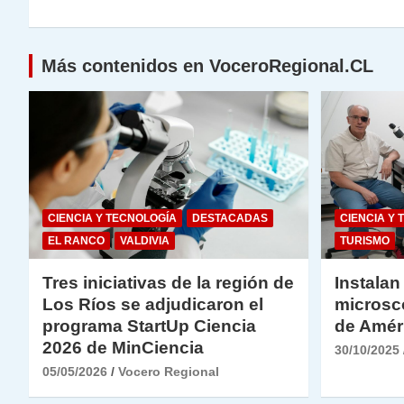
p
o
k
entradas
k
Más contenidos en VoceroRegional.CL
CIENCIA Y TECNOLOGÍA
DESTACADAS
CIENCIA Y 
EL RANCO
VALDIVIA
TURISMO
Tres iniciativas de la región de
Instalan
Los Ríos se adjudicaron el
microsc
programa StartUp Ciencia
de Amér
2026 de MinCiencia
30/10/2025
05/05/2026
Vocero Regional