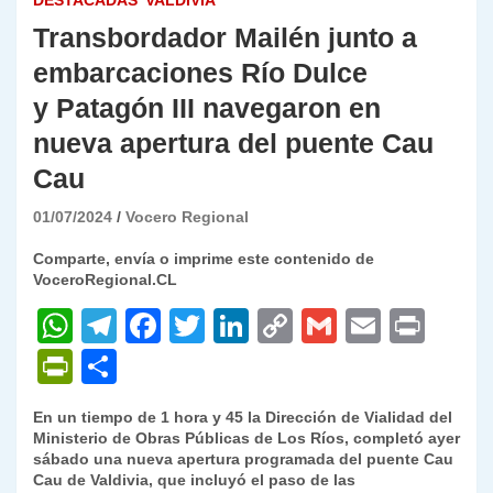
DESTACADAS
VALDIVIA
Transbordador Mailén junto a
embarcaciones Río Dulce
y Patagón III navegaron en
nueva apertura del puente Cau
Cau
01/07/2024
Vocero Regional
Comparte, envía o imprime este contenido de
VoceroRegional.CL
W
T
F
T
Li
C
G
E
P
h
el
a
w
n
o
m
m
ri
P
C
at
e
c
itt
k
p
ai
ai
nt
ri
o
En un tiempo de 1 hora y 45 la Dirección de Vialidad del
s
gr
e
er
e
y
l
l
nt
m
Ministerio de Obras Públicas de Los Ríos, completó ayer
A
a
b
dI
Li
sábado una nueva apertura programada del puente Cau
Fr
p
Cau de Valdivia, que incluyó el paso de las