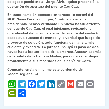
delegado presidencial, Jorge Alvial, quien presenció la
operación de apertura del puente Cau Cau.
En tanto, también presente en terreno, la seremi del
MOP, Nuvia Peralta dijo que, “junto al delegado
presidencial hemos verificado un nuevo basculamiento
del puente Cau Cau, el cual iniciamos revisando la
operatividad del nuevo sistema de levante del viaducto
desde sus puestos de mando, y la verdad que luego del
proyecto de solución, todo funciona de manera más
eficiente y expedita. La jornada incluyó el paso de dos
naves hacia los astilleros de la empresa Asenav, además
de la salida de la barcaza Mailén, para que se reintegre
prontamente a sus recorridos en la bahía de Corral”.
Comparte, envía o imprime este contenido de
VoceroRegional.CL
W
T
F
T
Li
C
G
E
P
h
el
a
w
n
o
m
m
ri
P
C
at
e
c
itt
k
p
ai
ai
nt
ri
o
s
gr
e
er
e
y
l
l
nt
m