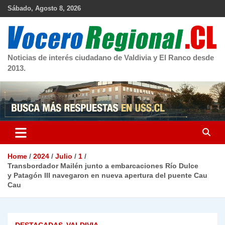
Skip
Sábado, Agosto 8, 2026
to
content
Noticias de interés ciudadano de Valdivia y El Ranco desde
2013.
Home
2024
Julio
1
Transbordador Mailén junto a embarcaciones Río Dulce
y Patagón III navegaron en nueva apertura del puente Cau
Cau