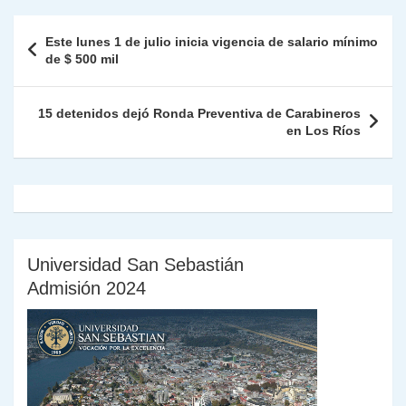
A
a
b
dI
Li
Fr
p
Navegación
Este lunes 1 de julio inicia vigencia de salario mínimo
p
m
o
n
n
ie
ar
de
de $ 500 mil
p
o
k
n
tir
entradas
k
dl
15 detenidos dejó Ronda Preventiva de Carabineros
en Los Ríos
y
Universidad San Sebastián
Admisión 2024