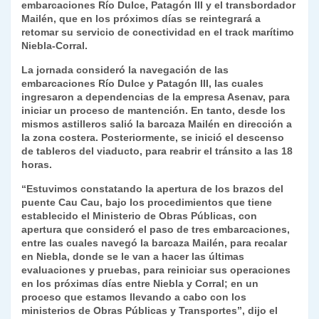
p
m
o
n
n
ie
ar
embarcaciones Río Dulce, Patagón III y el transbordador
Mailén, que en los próximos días se reintegrará a
p
o
k
n
tir
retomar su servicio de conectividad en el track marítimo
k
Niebla-Corral.
dl
La jornada consideró la navegación de las
y
embarcaciones Río Dulce y Patagón III, las cuales
ingresaron a dependencias de la empresa Asenav, para
iniciar un proceso de mantención. En tanto, desde los
mismos astilleros salió la barcaza Mailén en dirección a
la zona costera. Posteriormente, se inició el descenso
de tableros del viaducto, para reabrir el tránsito a las 18
horas.
“Estuvimos constatando la apertura de los brazos del
puente Cau Cau, bajo los procedimientos que tiene
establecido el Ministerio de Obras Públicas, con
apertura que consideró el paso de tres embarcaciones,
entre las cuales navegó la barcaza Mailén, para recalar
en Niebla, donde se le van a hacer las últimas
evaluaciones y pruebas, para reiniciar sus operaciones
en los próximas días entre Niebla y Corral; en un
proceso que estamos llevando a cabo con los
ministerios de Obras Públicas y Transportes”, dijo el