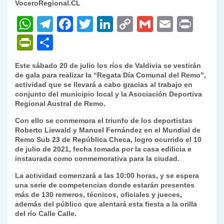
VoceroRegional.CL
W
T
F
T
Li
C
G
E
P
h
el
a
w
n
o
m
m
ri
P
C
at
e
c
itt
k
p
ai
ai
nt
ri
o
Este sábado 20 de julio los ríos de Valdivia se vestirán
s
gr
e
er
e
y
l
l
nt
m
de gala para realizar la “
Regata Día Comunal del Remo”
,
A
a
b
dI
Li
actividad que se llevará a cabo gracias al trabajo en
Fr
p
conjunto del municipio local y la Asociación Deportiva
p
m
o
n
n
ie
ar
Regional Austral de Remo.
p
o
k
n
tir
Con ello se conmemora el triunfo de los deportistas
Roberto Liewald y Manuel Fernández en el Mundial de
k
dl
Remo Sub 23 de República Checa, logro ocurrido el 10
de julio de 2021, fecha tomada por la casa edilicia e
y
instaurada como conmemorativa para la ciudad.
La actividad comenzará a las 10:00 horas, y se espera
una serie de competencias donde estarán presentes
más de 130 remeros, técnicos, oficiales y jueces,
además del público que alentará esta fiesta a la orilla
del río Calle Calle.