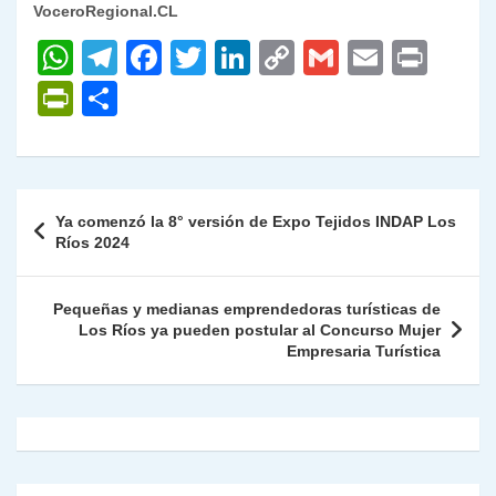
VoceroRegional.CL
W
T
F
T
Li
C
G
E
P
h
el
a
w
n
o
m
m
ri
P
C
at
e
c
itt
k
p
ai
ai
nt
ri
o
s
gr
e
er
e
y
l
l
nt
m
A
a
b
dI
Li
Fr
p
Navegación
Ya comenzó la 8° versión de Expo Tejidos INDAP Los
p
m
o
n
n
ie
ar
de
Ríos 2024
p
o
k
n
tir
entradas
k
dl
Pequeñas y medianas emprendedoras turísticas de
Los Ríos ya pueden postular al Concurso Mujer
y
Empresaria Turística