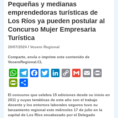
Pequeñas y medianas
emprendedoras turísticas de
Los Ríos ya pueden postular al
Concurso Mujer Empresaria
Turística
20/07/2024
Vocero Regional
Comparte, envía o imprime este contenido de
VoceroRegional.CL
W
T
F
T
Li
C
G
E
P
h
el
a
w
n
o
m
m
ri
P
C
at
e
c
itt
k
p
ai
ai
nt
ri
o
El concurso que celebra 15 ediciones desde su inicio en
s
gr
e
er
e
y
l
l
nt
m
2011 y cuyas temáticas de este año son el trabajo
A
a
b
dI
Li
decente y los entornos laborales seguros tuvo su
Fr
p
lanzamiento regional este miércoles 17 de julio en la
p
m
o
n
n
ie
ar
capital de Los Ríos encabezado por el Delegado