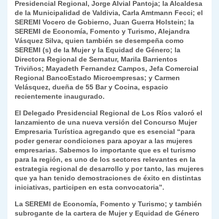
Presidencial Regional, Jorge Alvial Pantoja; la Alcaldesa
p
o
k
n
tir
de la Municipalidad de Valdivia, Carla Amtmann Fecci; el
k
SEREMI Vocero de Gobierno, Juan Guerra Holstein; la
dl
SEREMI de Economía, Fomento y Turismo, Alejandra
y
Vásquez Silva, quien también se desempeña como
SEREMI (s) de la Mujer y la Equidad de Género; la
Directora Regional de Sernatur, Marila Barrientos
Triviños; Mayadeth Fernandez Campos, Jefa Comercial
Regional BancoEstado Microempresas; y Carmen
Velásquez, dueña de 55 Bar y Cocina, espacio
recientemente inaugurado.
El Delegado Presidencial Regional de Los Ríos valoró el
lanzamiento de una nueva versión del Concurso Mujer
Empresaria Turística agregando que es esencial “para
poder generar condiciones para apoyar a las mujeres
empresarias. Sabemos lo importante que es el turismo
para la región, es uno de los sectores relevantes en la
estrategia regional de desarrollo y por tanto, las mujeres
que ya han tenido demostraciones de éxito en distintas
iniciativas, participen en esta convocatoria”.
La SEREMI de Economía, Fomento y Turismo; y también
subrogante de la cartera de Mujer y Equidad de Género