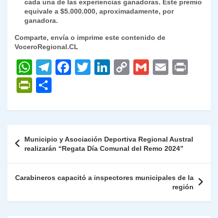
cada una de las experiencias ganadoras. Este premio
equivale a $5.000.000, aproximadamente, por
ganadora.
Comparte, envía o imprime este contenido de
VoceroRegional.CL
W
T
F
T
Li
C
G
E
P
h
el
a
w
n
o
m
m
ri
P
C
at
e
c
itt
k
p
ai
ai
nt
ri
o
s
gr
e
er
e
y
l
l
nt
m
A
a
b
dI
Li
Fr
p
Navegación
Municipio y Asociación Deportiva Regional Austral
p
m
o
n
n
ie
ar
de
realizarán “Regata Día Comunal del Remo 2024”
p
o
k
n
tir
entradas
k
dl
Carabineros capacitó a inspectores municipales de la
región
y