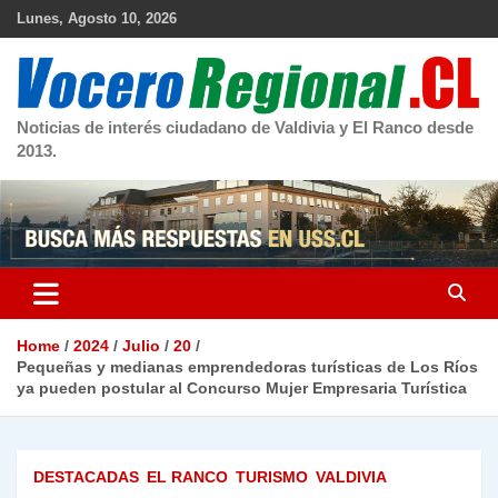
Skip
Lunes, Agosto 10, 2026
to
content
Noticias de interés ciudadano de Valdivia y El Ranco desde
2013.
Home
2024
Julio
20
Pequeñas y medianas emprendedoras turísticas de Los Ríos
ya pueden postular al Concurso Mujer Empresaria Turística
DESTACADAS
EL RANCO
TURISMO
VALDIVIA