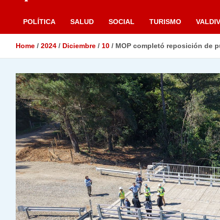
POLÍTICA
SALUD
SOCIAL
TURISMO
VALDIV
Home
2024
Diciembre
10
MOP completó reposición de pu