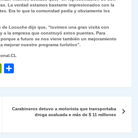
ras. La verdad estamos bastante impresionados con la
ntes. Era lo que la comunidad pedía y obviamente los
s de Locuche dijo que, “tuvimos una gran visita con
d y a la empresa que construyó estos puentes. Para
 porque a futuro se nos viene también un mejoramiento
a mejorar nuestro programa turístico”.
ional.CL
P
C
ri
o
nt
m
Fr
p
ie
ar
Carabineros detuvo a motorista que transportaba
n
tir
droga avaluada e más de $ 11 millones
dl
y