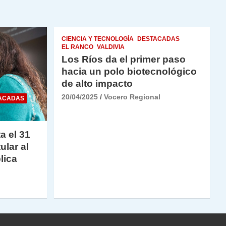
CIENCIA Y TECNOLOGÍA
DESTACADAS
EL RANCO
VALDIVIA
Los Ríos da el primer paso
hacia un polo biotecnológico
de alto impacto
20/04/2025
Vocero Regional
ACADAS
a el 31
ular al
lica