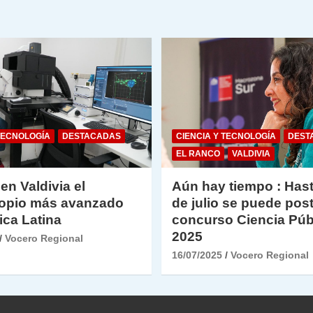
TECNOLOGÍA
DESTACADAS
CIENCIA Y TECNOLOGÍA
DEST
EL RANCO
VALDIVIA
 en Valdivia el
Aún hay tiempo : Hast
opio más avanzado
de julio se puede post
ica Latina
concurso Ciencia Púb
2025
Vocero Regional
16/07/2025
Vocero Regional