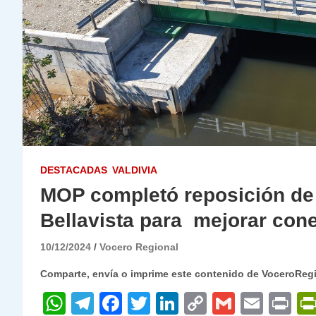
DESTACADAS
VALDIVIA
MOP completó reposición de
Bellavista para mejorar cone
10/12/2024
Vocero Regional
Comparte, envía o imprime este contenido de VoceroReg
W
T
F
T
Li
C
G
E
P