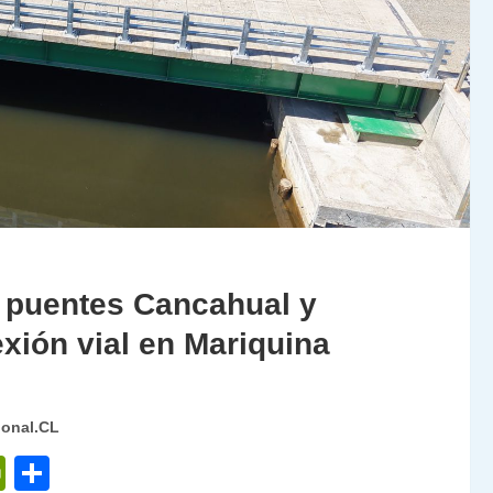
 puentes Cancahual y
xión vial en Mariquina
ional.CL
P
C