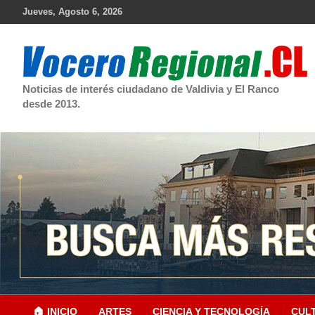
Skip
Jueves, Agosto 6, 2026
to
content
Noticias de interés ciudadano de Valdivia y El Ranco
desde 2013.
🏠 INICIO
ARTES
CIENCIA Y TECNOLOGÍA
CUL