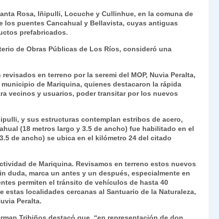
ri
o
anta Rosa, Iñipulli, Locuche y Cullinhue, en la comuna de
nt
m
de los puentes Cancahual y Bellavista, cuyas antiguas
uctos prefabricados.
Fr
p
isterio de Obras Públicas de Los Ríos, consideró una
ie
ar
n
tir
 revisados en terreno por la seremi del MOP, Nuvia Peralta,
dl
l municipio de Mariquina, quienes destacaron la rápida
ara vecinos y usuarios, poder transitar por los nuevos
y
pulli, y sus estructuras contemplan estribos de acero,
hual (18 metros largo y 3.5 de ancho) fue habilitado en el
 3.5 de ancho) se ubica en el kilómetro 24 del citado
ectividad de Mariquina. Revisamos en terreno estos nuevos
sin duda, marca un antes y un después, especialmente en
entes permiten el tránsito de vehículos de hasta 40
 estas localidades cercanas al Santuario de la Naturaleza,
uvia Peralta.
Herman Tribiños destacó que, “en representación de don