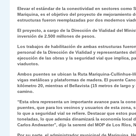
h
el
a
w
n
o
m
m
ri
Elevar el estándar de la conectividad en sectores como S
at
e
c
itt
k
p
ai
ai
nt
Mariquina, es el objetivo del proyecto de mejoramiento 
estructuras fueron reemplazadas por dos modernos viad
s
gr
e
er
e
y
l
l
El proyecto, a cargo de la Dirección de Vialidad del Min
A
a
b
dI
Li
inversión de 2.500 millones de pesos.
p
m
o
n
n
Los trabajos de habilitación de ambas estructuras fueron
p
o
k
personal de la Dirección de Vialidad y representantes de
ejecución de las obras y la seguridad vial que implica, p
k
viaductos.
Ambos puentes se ubican la Ruta Mariquina-Cullinhue-Iñi
vigas metálicas y plataformas de madera. El puente Canca
kilómetro 20, mientras el Bellavista (15 metros de largo y
camino.
“Esta obra representa un importante avance para la con
puentes, que para los vecinos y usuarios de esta zona, 
lo que a seguridad vial se refiere. Destacar que estos pu
toneladas, lo que además dinamizará la economía local de
Carlos Andwanter”, dijo la seremi del MOP de Los Ríos, N
Por su parte, el administrador municipal de Mariquina, 