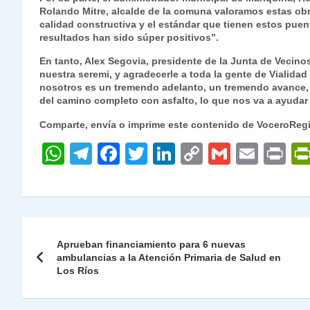
Rolando Mitre, alcalde de la comuna valoramos estas ob
calidad constructiva y el estándar que tienen estos pue
resultados han sido súper positivos”.
En tanto, Alex Segovia, presidente de la Junta de Vecino
nuestra seremi, y agradecerle a toda la gente de Vialida
nosotros es un tremendo adelanto, un tremendo avance,
del camino completo con asfalto, lo que nos va a ayudar 
Comparte, envía o imprime este contenido de VoceroReg
W
T
F
T
Li
C
G
E
P
h
el
a
w
n
o
m
m
ri
at
e
c
itt
k
p
ai
ai
nt
s
gr
e
er
e
y
l
l
Navegación
A
a
b
dI
Li
Aprueban financiamiento para 6 nuevas
de
ambulancias a la Atención Primaria de Salud en
p
m
o
n
n
Los Ríos
p
o
k
entradas
k