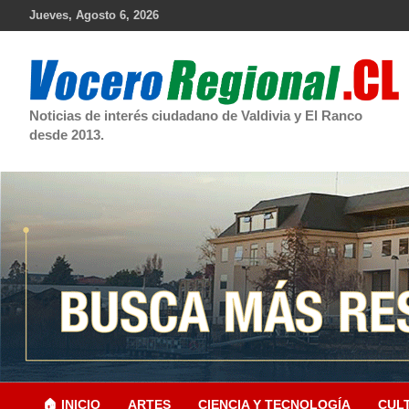
Skip
Jueves, Agosto 6, 2026
to
content
Noticias de interés ciudadano de Valdivia y El Ranco
desde 2013.
🏠 INICIO
ARTES
CIENCIA Y TECNOLOGÍA
CUL