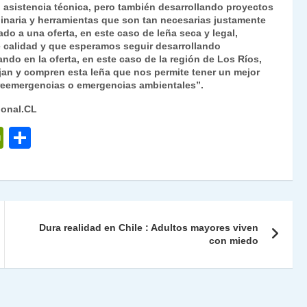
 asistencia técnica, pero también desarrollando proyectos
inaria y herramientas que son tan necesarias justamente
ado a una oferta, en este caso de leña seca y legal,
e calidad y que esperamos seguir desarrollando
ndo en la oferta, en este caso de la región de Los Ríos,
ijan y compren esta leña que nos permite tener un mejor
preemergencias o emergencias ambientales”.
ional.CL
P
C
ri
o
nt
m
Fr
p
ie
ar
Dura realidad en Chile : Adultos mayores viven
n
tir
con miedo
dl
y