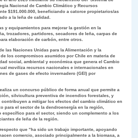
ategia Nacional de Cambio Climático y Recursos
e $191.000.000, beneficiando a catorce propietarios/as
do a la leña de calidad.
s y equipamientos para mejorar la gestión en la
a, trozadores, partidores, secadores de leña, carpas de
ra elaboración de carbón, entre otros.
 las Naciones Unidas para la Alimentación y la
o de los compromisos asumidos por Chile en materia de
lidad social, ambiental y económica que genera el Cambio
cual moviliza recursos nacionales e internacionales en
nes de gases de efecto invernadero (GEI) por
realiza un concurso público de forma anual que permite a
ión, silvicultura preventiva de incendios forestales, y
contribuyen a mitigar los efectos del cambio climático en
o para el sector de la dendroenergía en la región,
 específico para el sector, siendo un complemento a los
antes de leña de la región.
 respecto que “ha sido un trabajo importante, apoyando
hacen comercio, asociado principalmente a la biomasa, a