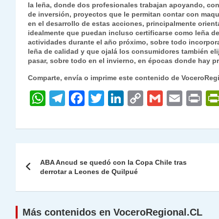
la leña, donde dos profesionales trabajan apoyando, con
de inversión, proyectos que le permitan contar con maqu
en el desarrollo de estas acciones, principalmente orient
idealmente que puedan incluso certificarse como leña d
actividades durante el año próximo, sobre todo incorpora
leña de calidad y que ojalá los consumidores también el
pasar, sobre todo en el invierno, en épocas donde hay 
Comparte, envía o imprime este contenido de VoceroReg
W
T
F
T
Li
C
G
E
P
h
el
a
w
n
o
m
m
ri
at
e
c
itt
k
p
ai
ai
nt
s
gr
e
er
e
y
l
l
Navegación
A
a
b
dI
Li
ABA Ancud se quedó con la Copa Chile tras
de
derrotar a Leones de Quilpué
p
m
o
n
n
p
o
k
entradas
k
Más contenidos en VoceroRegional.CL