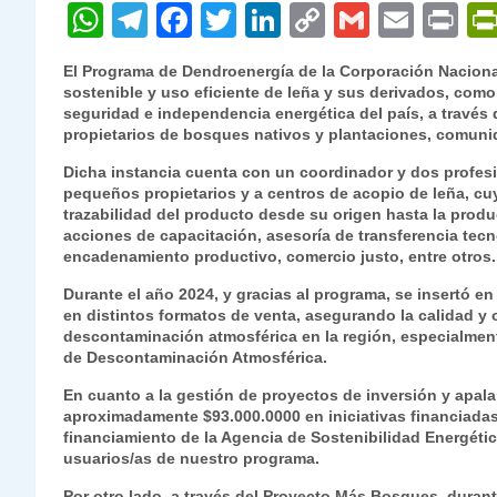
W
T
F
T
Li
C
G
E
P
h
el
a
w
n
o
m
m
ri
El Programa de Dendroenergía de la Corporación Naciona
at
e
c
itt
k
p
ai
ai
nt
sostenible y uso eficiente de leña y sus derivados, com
seguridad e independencia energética del país, a través
s
gr
e
er
e
y
l
l
propietarios de bosques nativos y plantaciones, comuni
A
a
b
dI
Li
Dicha instancia cuenta con un coordinador y dos profesi
p
m
o
n
n
pequeños propietarios y a centros de acopio de leña, cu
trazabilidad del producto desde su origen hasta la produ
p
o
k
acciones de capacitación, asesoría de transferencia tec
encadenamiento productivo, comercio justo, entre otros.
k
Durante el año 2024, y gracias al programa, se insertó e
en distintos formatos de venta, asegurando la calidad y o
descontaminación atmosférica en la región, especialmen
de Descontaminación Atmosférica.
En cuanto a la gestión de proyectos de inversión y apal
aproximadamente $93.000.0000 en iniciativas financiada
financiamiento de la Agencia de Sostenibilidad Energétic
usuarios/as de nuestro programa.
Por otro lado, a través del Proyecto Más Bosques, dura