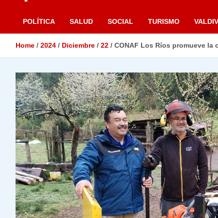
POLÍTICA
SALUD
SOCIAL
TURISMO
VALDIV
Home
2024
Diciembre
22
CONAF Los Ríos promueve la ofe