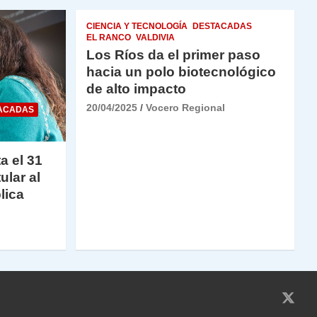
CIENCIA Y TECNOLOGÍA
DESTACADAS
EL RANCO
VALDIVIA
Los Ríos da el primer paso
hacia un polo biotecnológico
de alto impacto
20/04/2025
Vocero Regional
ACADAS
a el 31
ular al
lica