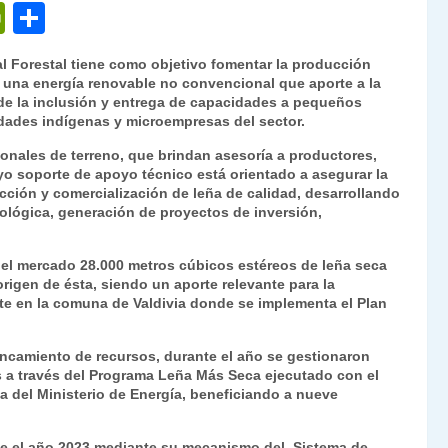
P
C
ri
o
l Forestal tiene como objetivo fomentar la producción
nt
m
o una energía renovable no convencional que aporte a la
 de la inclusión y entrega de capacidades a pequeños
Fr
p
dades indígenas y microempresas del sector.
ie
ar
onales de terreno, que brindan asesoría a productores,
n
tir
yo soporte de apoyo técnico está orientado a asegurar la
cción y comercialización de leña de calidad, desarrollando
dl
nológica, generación de proyectos de inversión,
y
n el mercado 28.000 metros cúbicos estéreos de leña seca
rigen de ésta, siendo un aporte relevante para la
te en la comuna de Valdivia donde se implementa el Plan
ancamiento de recursos, durante el año se gestionaron
s a través del Programa Leña Más Seca ejecutado con el
a del Ministerio de Energía, beneficiando a nueve
nte el año 2023 mediante su mecanismo del Sistema de