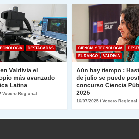
TECNOLOGÍA
DESTACADAS
CIENCIA Y TECNOLOGÍA
DEST
EL RANCO
VALDIVIA
 en Valdivia el
Aún hay tiempo : Hast
opio más avanzado
de julio se puede post
ica Latina
concurso Ciencia Púb
2025
Vocero Regional
16/07/2025
Vocero Regional