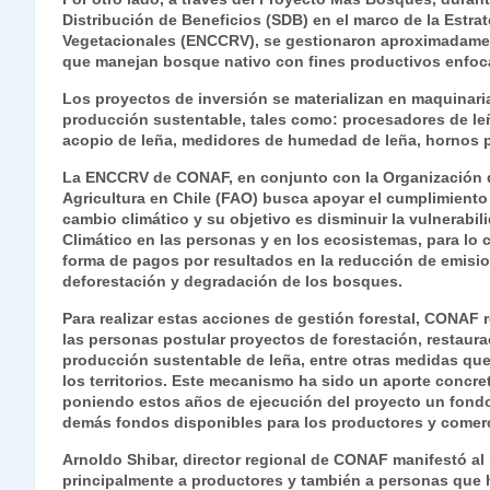
Distribución de Beneficios (SDB) en el marco de la Estr
Vegetacionales (ENCCRV), se gestionaron aproximadament
que manejan bosque nativo con fines productivos enfoca
Los proyectos de inversión se materializan en maquinaria
producción sustentable, tales como: procesadores de leñ
acopio de leña, medidores de humedad de leña, hornos pa
La ENCCRV de CONAF, en conjunto con la Organización de
Agricultura en Chile (FAO) busca apoyar el cumplimient
cambio climático y su objetivo es disminuir la vulnerabi
Climático en las personas y en los ecosistemas, para lo 
forma de pagos por resultados en la reducción de emisio
deforestación y degradación de los bosques.
Para realizar estas acciones de gestión forestal, CONAF 
las personas postular proyectos de forestación, restaurac
producción sustentable de leña, entre otras medidas que 
los territorios. Este mecanismo ha sido un aporte concret
poniendo estos años de ejecución del proyecto un fondo
demás fondos disponibles para los productores y comerci
Arnoldo Shibar, director regional de CONAF manifestó al
principalmente a productores y también a personas que 