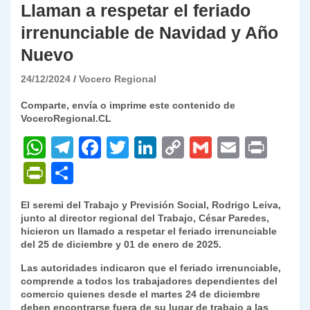
Llaman a respetar el feriado
irrenunciable de Navidad y Año
Nuevo
24/12/2024
Vocero Regional
Comparte, envía o imprime este contenido de
VoceroRegional.CL
W
T
F
T
Li
C
G
E
P
h
el
a
w
n
o
m
m
ri
P
C
at
e
c
itt
k
p
ai
ai
nt
ri
o
El seremi del Trabajo y Previsión Social, Rodrigo Leiva,
s
gr
e
er
e
y
l
l
nt
m
junto al director regional del Trabajo, César Paredes,
A
a
b
dI
Li
hicieron un llamado a respetar el feriado irrenunciable
Fr
p
del 25 de diciembre y 01 de enero de 2025.
p
m
o
n
n
ie
ar
Las autoridades indicaron que el feriado irrenunciable,
p
o
k
n
tir
comprende a todos los trabajadores dependientes del
comercio quienes desde el martes 24 de diciembre
k
dl
deben encontrarse fuera de su lugar de trabajo a las