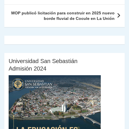
p
o
k
n
tir
entradas
k
dl
MOP publicó licitación para construir en 2025 nuevo
borde fluvial de Cocule en La Unión
y
Universidad San Sebastián
Admisión 2024