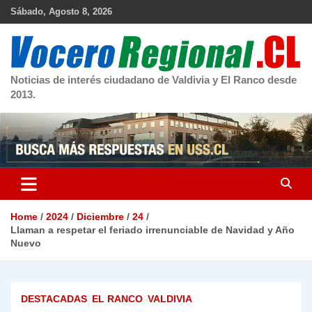
Skip
Sábado, Agosto 8, 2026
to
content
Noticias de interés ciudadano de Valdivia y El Ranco desde
2013.
Home
2024
Diciembre
24
Llaman a respetar el feriado irrenunciable de Navidad y Año
Nuevo
DESTACADAS
EL RANCO
VALDIVIA