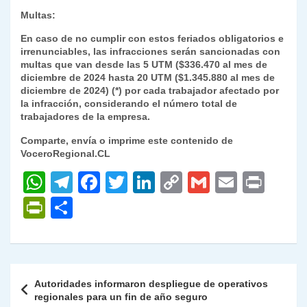
Multas:
En caso de no cumplir con estos feriados obligatorios e
irrenunciables, las infracciones serán sancionadas con
multas que van desde las 5 UTM ($336.470 al mes de
diciembre de 2024 hasta 20 UTM ($1.345.880 al mes de
diciembre de 2024) (*) por cada trabajador afectado por
la infracción, considerando el número total de
trabajadores de la empresa.
Comparte, envía o imprime este contenido de
VoceroRegional.CL
W
T
F
T
Li
C
G
E
P
h
el
a
w
n
o
m
m
ri
P
C
at
e
c
itt
k
p
ai
ai
nt
ri
o
s
gr
e
er
e
y
l
l
nt
m
A
a
b
dI
Li
Fr
p
Navegación
Autoridades informaron despliegue de operativos
p
m
o
n
n
ie
ar
de
regionales para un fin de año seguro