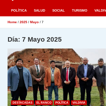
POLÍTICA
SALUD
SOCIAL
TURISMO
VALDIV
Home
2025
Mayo
7
Día:
7 Mayo 2025
DESTACADAS
EL RANCO
POLÍTICA
VALDIVIA