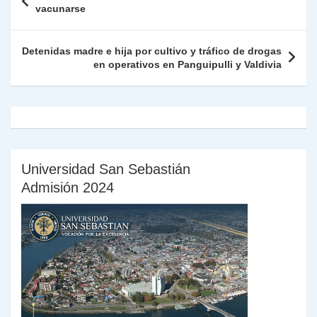
p
m
o
n
n
ie
ar
de
vacunarse
p
o
k
n
tir
entradas
k
dl
Detenidas madre e hija por cultivo y tráfico de drogas
en operativos en Panguipulli y Valdivia
y
Universidad San Sebastián
Admisión 2024