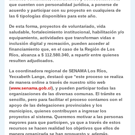
que cuenten con personalidad jurídica, a ponerse de
y
acuerdo y participar con su proyecto en cualquiera de
las 6 tipologías disponibles para este año.
De esta forma, proyectos de voluntariado, vida
saludable, fortalecimiento institucional, habilitación y/o
equipamiento, actividades que transforman vidas e
inclusión digital y recreación, pueden acceder al
financiamiento que, en el caso de la Región de Los
Ríos, alcanza a $ 112.580.340, a repartir entre quienes
resulten adjudicados.
La coordinadora regional de SENAMA Los Ríos,
Yecxabeth Lange, destacó que “este proceso se realiza
de manera online a través de nuestro sitio web
(
www.senama.gob.cl
), y pueden participar todas las
organizaciones de las diversas comunas. El trámite es
sencillo, pero para facilitar el proceso contamos con el
apoyo de las delegaciones provinciales y los
municipios, quienes contribuyen a ingresar los
proyectos al sistema. Queremos motivar a las personas
mayores para que participen, ya que a través de estos
recursos se hacen realidad los objetivos que ellos de
manera organizada se han propuesto y, además,