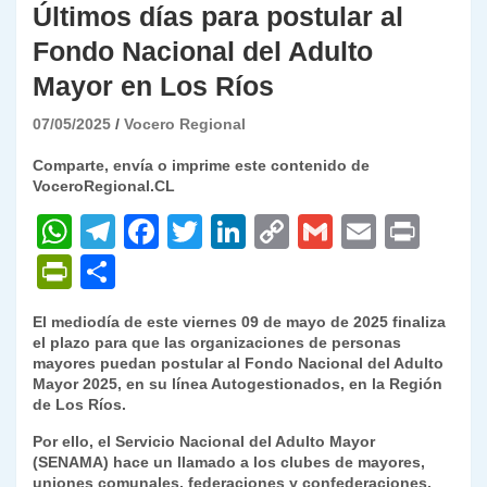
Últimos días para postular al
Fondo Nacional del Adulto
Mayor en Los Ríos
07/05/2025
Vocero Regional
Comparte, envía o imprime este contenido de
VoceroRegional.CL
W
T
F
T
Li
C
G
E
P
h
el
a
w
n
o
m
m
ri
P
C
at
e
c
itt
k
p
ai
ai
nt
ri
o
El mediodía de este viernes 09 de mayo de 2025 finaliza
s
gr
e
er
e
y
l
l
nt
m
el plazo para que las organizaciones de personas
A
a
b
dI
Li
mayores puedan postular al Fondo Nacional del Adulto
Fr
p
Mayor 2025, en su línea Autogestionados, en la Región
p
m
o
n
n
ie
ar
de Los Ríos.
p
o
k
n
tir
Por ello, el Servicio Nacional del Adulto Mayor
(SENAMA) hace un llamado a los clubes de mayores,
k
dl
uniones comunales, federaciones y confederaciones,