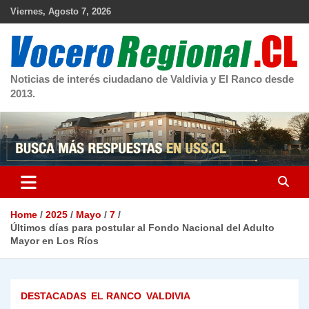
Skip
Viernes, Agosto 7, 2026
to
content
Noticias de interés ciudadano de Valdivia y El Ranco desde
2013.
Home
2025
Mayo
7
Últimos días para postular al Fondo Nacional del Adulto
Mayor en Los Ríos
DESTACADAS
EL RANCO
VALDIVIA