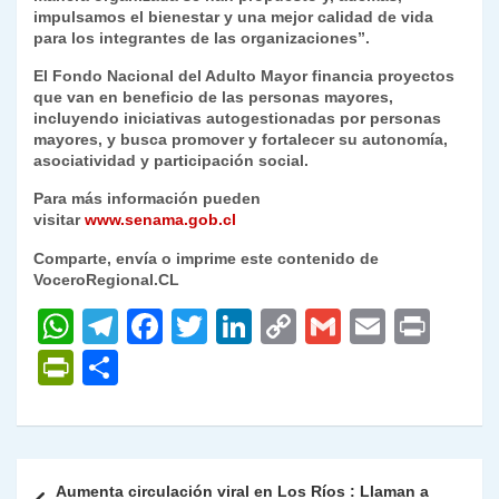
impulsamos el bienestar y una mejor calidad de vida
para los integrantes de las organizaciones”.
El Fondo Nacional del Adulto Mayor financia proyectos
que van en beneficio de las personas mayores,
incluyendo iniciativas autogestionadas por personas
mayores, y busca promover y fortalecer su autonomía,
asociatividad y participación social.
Para más información pueden
visitar
www.senama.gob.cl
Comparte, envía o imprime este contenido de
VoceroRegional.CL
W
T
F
T
Li
C
G
E
P
h
el
a
w
n
o
m
m
ri
P
C
at
e
c
itt
k
p
ai
ai
nt
ri
o
s
gr
e
er
e
y
l
l
nt
m
A
a
b
dI
Li
Fr
p
Navegación
Aumenta circulación viral en Los Ríos : Llaman a