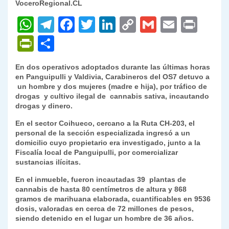
VoceroRegional.CL
W
T
F
T
Li
C
G
E
P
h
el
a
w
n
o
m
m
ri
P
C
at
e
c
itt
k
p
ai
ai
nt
ri
o
En dos operativos adoptados durante las últimas horas
s
gr
e
er
e
y
l
l
nt
m
en Panguipulli y Valdivia, Carabineros del OS7 detuvo a
A
a
b
dI
Li
un hombre y dos mujeres (madre e hija), por tráfico de
Fr
p
drogas y cultivo ilegal de cannabis sativa, incautando
p
m
o
n
n
ie
ar
drogas y dinero.
p
o
k
n
tir
En el sector Coihueco, cercano a la Ruta CH-203, el
personal de la sección especializada ingresó a un
k
dl
domicilio cuyo propietario era investigado, junto a la
Fiscalía local de Panguipulli, por comercializar
y
sustancias ilícitas.
En el inmueble, fueron incautadas 39 plantas de
cannabis de hasta 80 centímetros de altura y ⁠868
gramos de marihuana elaborada, cuantificables en 9536
dosis, valoradas en cerca de 72 millones de pesos,
siendo detenido en el lugar un hombre de 36 años.