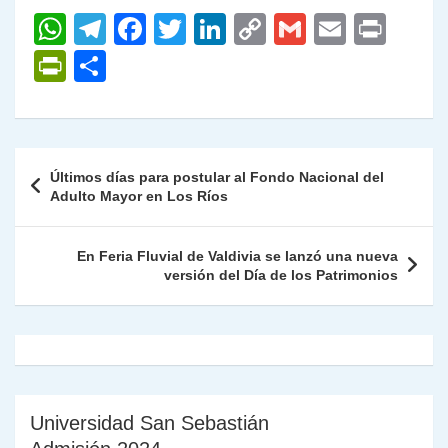
W
T
F
T
Li
C
G
E
P
h
el
a
w
n
o
m
m
ri
P
C
at
e
c
itt
k
p
ai
ai
nt
ri
o
s
gr
e
er
e
y
l
l
nt
m
A
a
b
dI
Li
Fr
p
Navegación
Últimos días para postular al Fondo Nacional del
p
m
o
n
n
ie
ar
de
Adulto Mayor en Los Ríos
p
o
k
n
tir
entradas
k
dl
En Feria Fluvial de Valdivia se lanzó una nueva
versión del Día de los Patrimonios
y
Universidad San Sebastián