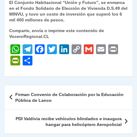
El Conjunto Habitacional “Unión y Futuro”, se enmarca
en el Fondo Solidario de Elección de Vivienda D.S.49 del
MINVU, y tuvo un costo de inversión que superó los 6
mil 400 millones de pesos.
Comparte, envía o imprime este contenido de
VoceroRegional.CL
W
T
F
T
Li
C
G
E
P
h
el
a
w
n
o
m
m
ri
P
C
at
e
c
itt
k
p
ai
ai
nt
ri
o
s
gr
e
er
e
y
l
l
nt
m
A
a
b
dI
Li
Fr
p
Navegación
Firman Convenio de Colaboración por la Educación
p
m
o
n
n
ie
ar
de
Pública de Lanco
p
o
k
n
tir
entradas
k
dl
PDI Valdivia recibe vehículos blindados e inaugura
hangar para helicóptero Aeropolicial
y