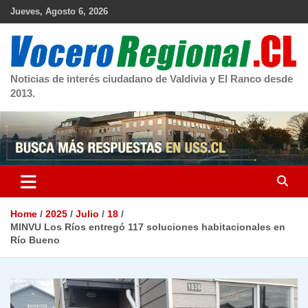
Skip
Jueves, Agosto 6, 2026
to
content
Noticias de interés ciudadano de Valdivia y El Ranco desde
2013.
Home
2025
Julio
18
MINVU Los Ríos entregó 117 soluciones habitacionales en
Río Bueno