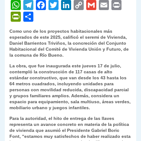
W
T
F
T
Li
C
G
E
P
h
el
a
w
n
o
m
m
ri
P
C
at
e
c
itt
k
p
ai
ai
nt
ri
o
Como uno de los proyectos habitacionales más
s
gr
e
er
e
y
l
l
nt
m
esperados de este 2025, calificó el seremi de Vivienda,
A
a
b
dI
Li
Daniel Barrientos Triviños, la concreción del Conjunto
Fr
p
Habitacional del Comité de Vivienda Unión y Futuro, de
p
m
o
n
n
ie
ar
la comuna de Río Bueno.
p
o
k
n
tir
La obra, que fue inaugurada este jueves 17 de julio,
contempló la construcción de 117 casas de alto
k
dl
estándar constructivo, que van desde los 43 hasta los
64 metros cuadrados, incluyendo unidades para
y
personas con movilidad reducida, discapacidad parcial
y grupos familiares amplios. Además, considera un
espacio para equipamiento, sala multiuso, áreas verdes,
mobiliario urbano y juegos infantiles.
Para la autoridad, el hito de entrega de las llaves
representa un avance concreto en materia de la política
de vivienda que asumió el Presidente Gabriel Boric
Font, “estamos muy satisfechos de haber realizado esta