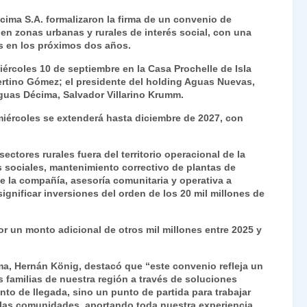
ri
o
ima S.A. formalizaron la firma de un convenio de
nt
m
 en zonas urbanas y rurales de interés social, con una
os en los próximos dos años.
Fr
p
ércoles 10 de septiembre en la Casa Prochelle de Isla
ie
ar
vertino Gómez; el presidente del holding Aguas Nuevas,
n
tir
guas Décima, Salvador Villarino Krumm.
dl
miércoles se extenderá hasta diciembre de 2027, con
y
ctores rurales fuera del territorio operacional de la
s sociales, mantenimiento correctivo de plantas de
 de la compañía, asesoría comunitaria y operativa a
ignificar inversiones del orden de los 20 mil millones de
or un monto adicional de otros mil millones entre 2025 y
ma, Hernán König, destacó que “este convenio refleja un
 familias de nuestra región a través de soluciones
nto de llegada, sino un punto de partida para trabajar
 las comunidades, aportando toda nuestra experiencia