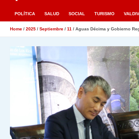
POLÍTICA
SALUD
SOCIAL
TURISMO
VALDIV
Home
2025
Septiembre
11
Aguas Décima y Gobierno Regi