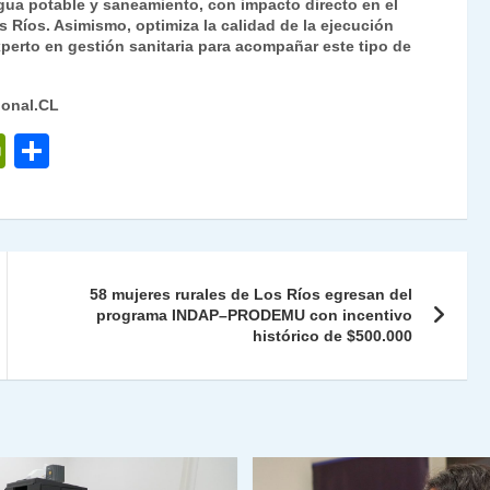
agua potable y saneamiento, con impacto directo en el
s Ríos. Asimismo, optimiza la calidad de la ejecución
perto en gestión sanitaria para acompañar este tipo de
ional.CL
P
C
ri
o
nt
m
Fr
p
ie
ar
58 mujeres rurales de Los Ríos egresan del
n
tir
programa INDAP–PRODEMU con incentivo
histórico de $500.000
dl
y