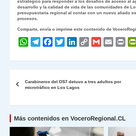
estratégico para responder a los desafíos de acceso al 
desarrollo y la calidad de vida de las comunidades de Lo
presupuestaria regional al contar con un nuevo aliado ex
procesos.
Comparte, envía o imprime este contenido de VoceroReg
W
T
F
T
Li
C
G
E
P
h
el
a
w
n
o
m
m
ri
at
e
c
itt
k
p
ai
ai
nt
s
gr
e
er
e
y
l
l
Navegación
A
a
b
dI
Li
Carabineros del OS7 detuvo a tres adultos por
de
microtráfico en Los Lagos
p
m
o
n
n
p
o
k
entradas
k
Más contenidos en VoceroRegional.CL