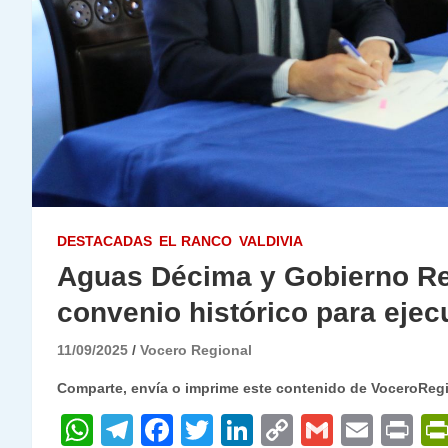
DESTACADAS
EL RANCO
VALDIVIA
Aguas Décima y Gobierno Re
convenio histórico para ejec
11/09/2025
Vocero Regional
Comparte, envía o imprime este contenido de VoceroReg
W
T
F
T
Li
C
G
E
P