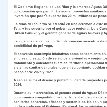
h
el
a
w
n
o
m
m
ri
El Gobierno Regional de Los Ríos y la empresa Aguas Déc
at
e
c
itt
k
p
ai
ai
nt
colaboración que permitirá ejecutar proyectos sanitarios
inversión que podría superar los 20 mil millones de pes
s
gr
e
er
e
y
l
l
La firma del acuerdo se efectuó en una ceremonia este mi
A
a
b
dI
Li
Teja, y fue suscrito por el gobernador regional, Luis Cu
p
m
o
n
n
Hikaru Sanuki; y el gerente general de Aguas Nuevas y A
p
o
k
La vigencia del convenio de colaboración suscrito este 
posibilidad de prórroga.
k
El convenio contempla iniciativas como saneamiento en se
empresa, prestación de servicios a viviendas y conjunto
tratamiento y colectores fuera del territorio operacional
sistemas sanitarios rurales, que en su conjunto podrían s
pesos entre 2025 y 2027.
A eso se suma el diseño y prefactibilidad de proyectos p
2026.
Durante su intervención, el gerente zonal de Aguas Déci
compromiso compartido: mejorar la calidad de vida de las
sanitarias concretas, eficaces y sostenibles. No es un pu
codo a codo con el Gobierno Regional, los municipios y