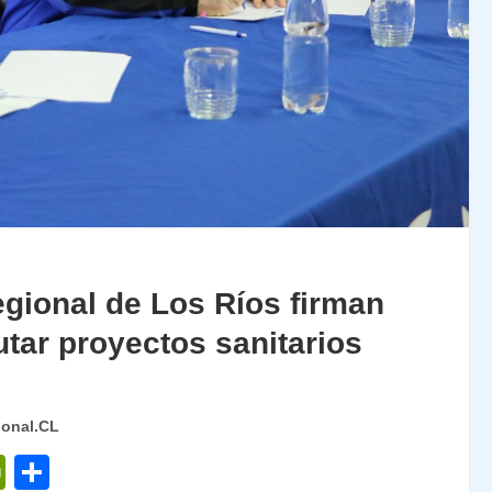
gional de Los Ríos firman
utar proyectos sanitarios
ional.CL
P
C