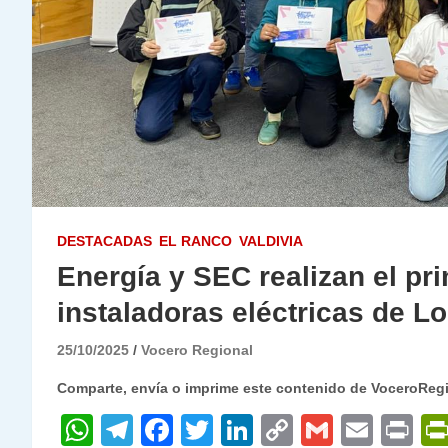
DESTACADAS
EL RANCO
VALDIVIA
Energía y SEC realizan el pr
instaladoras eléctricas de L
25/10/2025
Vocero Regional
Comparte, envía o imprime este contenido de VoceroReg
W
T
F
T
Li
C
G
E
P