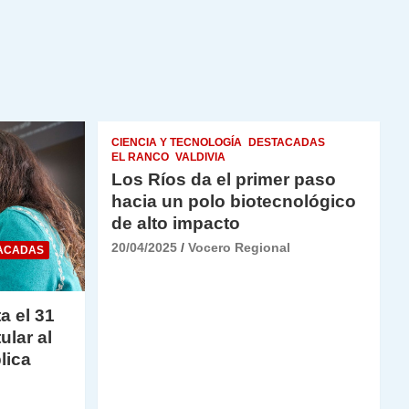
CIENCIA Y TECNOLOGÍA
DESTACADAS
EL RANCO
VALDIVIA
Los Ríos da el primer paso
hacia un polo biotecnológico
de alto impacto
20/04/2025
Vocero Regional
ACADAS
a el 31
ular al
lica