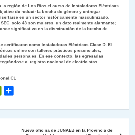
 la región de Los Ríos el curso de Instaladoras Eléctricas
jetivo de reducir la brecha de género y entregar
nsertarse en un sector históricamente masculinizado.
la SEC, solo 43 son mujeres, un dato realmente alarmante;
ance significativo en la disminución de la brecha de
e certificaron como Instaladoras Eléctricas Clase D. El
ricas online con talleres prácticos presenciales,
lidades personales. En ese contexto, las egresadas
tegrándose al registro nacional de electricistas
ional.CL
P
C
ri
o
nt
m
Fr
p
ie
ar
Nueva oficina de JUNAEB en la Provincia del