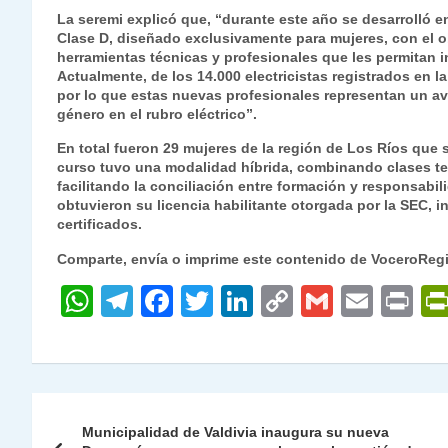
La seremi explicó que, “durante este año se desarrolló en
Clase D, diseñado exclusivamente para mujeres, con el ob
herramientas técnicas y profesionales que les permitan i
Actualmente, de los 14.000 electricistas registrados en 
por lo que estas nuevas profesionales representan un av
género en el rubro eléctrico”.
En total fueron 29 mujeres de la región de Los Ríos que s
curso tuvo una modalidad híbrida, combinando clases teó
facilitando la conciliación entre formación y responsabi
obtuvieron su licencia habilitante otorgada por la SEC, in
certificados.
Comparte, envía o imprime este contenido de VoceroReg
W
T
F
T
Li
C
G
E
P
h
el
a
w
n
o
m
m
ri
at
e
c
itt
k
p
ai
ai
nt
s
gr
e
er
e
y
l
l
Navegación
A
a
b
dI
Li
Municipalidad de Valdivia inaugura su nueva