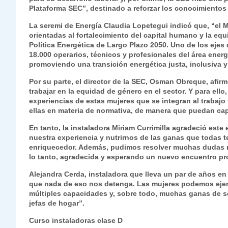
Plataforma SEC”, destinado a reforzar los conocimientos 
La seremi de Energía Claudia Lopetegui indicó que, “el M
orientadas al fortalecimiento del capital humano y la equ
Política Energética de Largo Plazo 2050. Uno de los ejes 
18.000 operarios, técnicos y profesionales del área ener
promoviendo una transición energética justa, inclusiva y
Por su parte, el director de la SEC, Osman Obreque, af
trabajar en la equidad de género en el sector. Y para ell
experiencias de estas mujeres que se integran al trabajo
ellas en materia de normativa, de manera que puedan cap
En tanto, la instaladora Miriam Currimilla agradeció este
nuestra experiencia y nutrirnos de las ganas que todas t
enriquecedor. Además, pudimos resolver muchas dudas res
lo tanto, agradecida y esperando un nuevo encuentro p
Alejandra Cerda, instaladora que lleva un par de años en
que nada de eso nos detenga. Las mujeres podemos ejer
múltiples capacidades y, sobre todo, muchas ganas de s
jefas de hogar”.
Curso instaladoras clase D