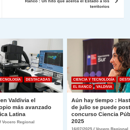
n
tir
Ranco : Un hito que acerca el Estado a los
territorios
dl
y
TECNOLOGÍA
DESTACADAS
CIENCIA Y TECNOLOGÍA
DEST
EL RANCO
VALDIVIA
 en Valdivia el
Aún hay tiempo : Hast
opio más avanzado
de julio se puede post
ica Latina
concurso Ciencia Púb
2025
Vocero Regional
16/07/2025
Vocero Regional