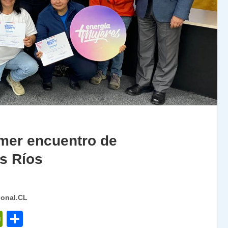
imer encuentro de
os Ríos
ional.CL
P
C