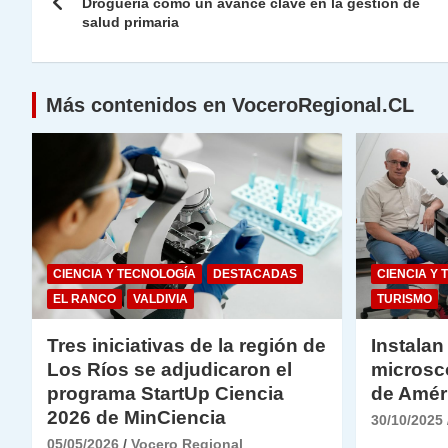
de
Droguería como un avance clave en la gestión de
p
m
o
n
n
salud primaria
p
o
k
entradas
k
Más contenidos en VoceroRegional.CL
CIENCIA Y TECNOLOGÍA
DESTACADAS
CIENCIA Y 
EL RANCO
VALDIVIA
TURISMO
Tres iniciativas de la región de
Instalan
Los Ríos se adjudicaron el
microsc
programa StartUp Ciencia
de Amér
2026 de MinCiencia
30/10/2025
05/05/2026
Vocero Regional