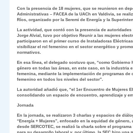
h
el
a
w
n
o
m
m
ri
Con la presencia de 18 mujeres, que se reunieron en de
at
e
c
itt
k
p
ai
ai
nt
Administrativas – FACEA de la UACh en Valdivia, se reali
Ríos, organizado por la Seremi de Energía y la Superinte
s
gr
e
er
e
y
l
l
La actividad, que contó con la presencia de autoridades 
A
a
b
dI
Li
Jorge Alvial, tuvo por objetivo Reunir a las mujeres elec
p
m
o
n
n
participaron en el primer curso de Instaladoras Eléctricas
visibilizar el rol femenino en el sector energético y pro
p
o
k
normativos.
k
En esa línea, el delegado sostuvo que, “como Gobierno h
género en todas las áreas, en este caso, en la industria
femenina, mediante la implementación de programas de ca
femenino en todos los niveles del sector”.
La autoridad añadió que, “el 1er Encuentro de Mujeres El
consolidando un espacio de encuentro, aprendizaje y em
Jornada
En la jornada, se realizaron 3 charlas y espacios de diál
“Energía + Mujeres”, enfocado en la equidad de género, a
desde SERCOTEC, se realizó la charla sobre el programa 
para su desarrollo laboral y, por último, la SEC hizo una