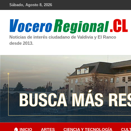
Skip
Sábado, Agosto 8, 2026
to
content
Noticias de interés ciudadano de Valdivia y El Ranco
desde 2013.
🏠 INICIO
ARTES
CIENCIA Y TECNOLOGÍA
CUL