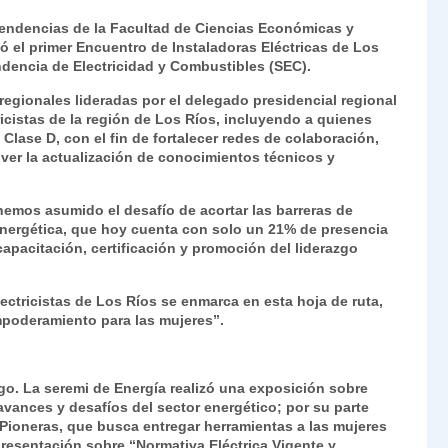
ri
o
pendencias de la Facultad de Ciencias Económicas y
nt
m
zó el primer Encuentro de Instaladoras Eléctricas de Los
ndencia de Electricidad y Combustibles (SEC).
Fr
p
regionales lideradas por el delegado presidencial regional
ie
ar
tricistas de la región de Los Ríos, incluyendo a quienes
n
tir
 Clase D, con el fin de fortalecer redes de colaboración,
mover la actualización de conocimientos técnicos y
dl
y
emos asumido el desafío de acortar las barreras de
 energética, que hoy cuenta con solo un 21% de presencia
pacitación, certificación y promoción del liderazgo
ectricistas de Los Ríos se enmarca en esta hoja de ruta,
poderamiento para las mujeres”.
ogo. La seremi de Energía realizó una exposición sobre
vances y desafíos del sector energético; por su parte
Pioneras, que busca entregar herramientas a las mujeres
 presentación sobre “Normativa Eléctrica Vigente y