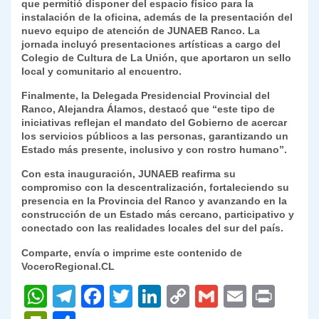
que permitió disponer del espacio físico para la
instalación de la oficina, además de la presentación del
nuevo equipo de atención de JUNAEB Ranco. La
jornada incluyó presentaciones artísticas a cargo del
Colegio de Cultura de La Unión, que aportaron un sello
local y comunitario al encuentro.
Finalmente, la Delegada Presidencial Provincial del
Ranco, Alejandra Álamos, destacó que “este tipo de
iniciativas reflejan el mandato del Gobierno de acercar
los servicios públicos a las personas, garantizando un
Estado más presente, inclusivo y con rostro humano”.
Con esta inauguración, JUNAEB reafirma su
compromiso con la descentralización, fortaleciendo su
presencia en la Provincia del Ranco y avanzando en la
construcción de un Estado más cercano, participativo y
conectado con las realidades locales del sur del país.
Comparte, envía o imprime este contenido de
VoceroRegional.CL
W
T
F
T
Li
C
G
E
P