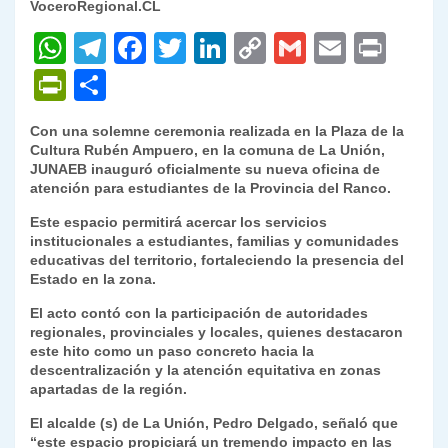
VoceroRegional.CL
W
T
F
T
Li
C
G
E
P
h
el
a
w
n
o
m
m
ri
P
C
at
e
c
itt
k
p
ai
ai
nt
ri
o
Con una solemne ceremonia realizada en la Plaza de la
s
gr
e
er
e
y
l
l
nt
m
Cultura Rubén Ampuero, en la comuna de La Unión,
A
a
b
dI
Li
JUNAEB inauguró oficialmente su nueva oficina de
Fr
p
atención para estudiantes de la Provincia del Ranco.
p
m
o
n
n
ie
ar
Este espacio permitirá acercar los servicios
p
o
k
n
tir
institucionales a estudiantes, familias y comunidades
educativas del territorio, fortaleciendo la presencia del
k
dl
Estado en la zona.
y
El acto contó con la participación de autoridades
regionales, provinciales y locales, quienes destacaron
este hito como un paso concreto hacia la
descentralización y la atención equitativa en zonas
apartadas de la región.
El alcalde (s) de La Unión, Pedro Delgado, señaló que
“este espacio propiciará un tremendo impacto en las