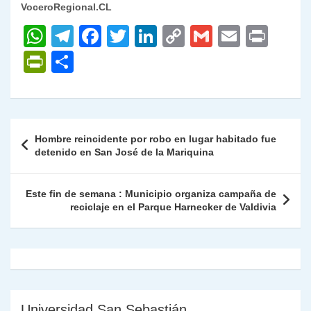
VoceroRegional.CL
W
T
F
T
Li
C
G
E
P
h
el
a
w
n
o
m
m
ri
P
C
at
e
c
itt
k
p
ai
ai
nt
ri
o
s
gr
e
er
e
y
l
l
nt
m
A
a
b
dI
Li
Fr
p
Navegación
Hombre reincidente por robo en lugar habitado fue
p
m
o
n
n
ie
ar
de
detenido en San José de la Mariquina
p
o
k
n
tir
entradas
k
dl
Este fin de semana : Municipio organiza campaña de
reciclaje en el Parque Harnecker de Valdivia
y
Universidad San Sebastián