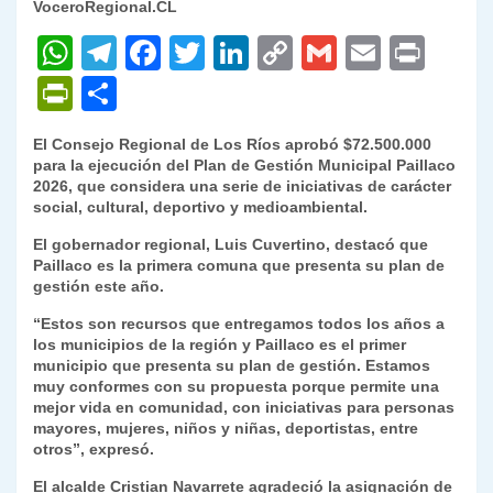
VoceroRegional.CL
W
T
F
T
Li
C
G
E
P
h
el
a
w
n
o
m
m
ri
P
C
at
e
c
itt
k
p
ai
ai
nt
ri
o
El Consejo Regional de Los Ríos aprobó $72.500.000
s
gr
e
er
e
y
l
l
nt
m
para la ejecución del Plan de Gestión Municipal Paillaco
A
a
b
dI
Li
2026, que considera una serie de iniciativas de carácter
Fr
p
social, cultural, deportivo y medioambiental.
p
m
o
n
n
ie
ar
El gobernador regional, Luis Cuvertino, destacó que
p
o
k
n
tir
Paillaco es la primera comuna que presenta su plan de
gestión este año.
k
dl
“Estos son recursos que entregamos todos los años a
y
los municipios de la región y Paillaco es el primer
municipio que presenta su plan de gestión. Estamos
muy conformes con su propuesta porque permite una
mejor vida en comunidad, con iniciativas para personas
mayores, mujeres, niños y niñas, deportistas, entre
otros”, expresó.
El alcalde Cristian Navarrete agradeció la asignación de