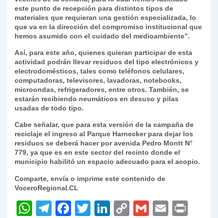
este punto de recepción para distintos tipos de
materiales que requieran una gestión especializada, lo
que va en la dirección del compromiso institucional que
hemos asumido con el cuidado del medioambiente”.
Así, para este año, quienes quieran participar de esta
actividad podrán llevar residuos del tipo electrónicos y
electrodomésticos, tales como teléfonos celulares,
computadoras, televisores, lavadoras, notebooks,
microondas, refrigeradores, entre otros. También, se
estarán recibiendo neumáticos en desuso y pilas
usadas de todo tipo.
Cabe señalar, que para esta versión de la campaña de
reciclaje el ingreso al Parque Harnecker para dejar los
residuos se deberá hacer por avenida Pedro Montt N°
779, ya que es en este sector del recinto donde el
municipio habilitó un espacio adecuado para el acopio.
Comparte, envía o imprime este contenido de
VoceroRegional.CL
W
T
F
T
Li
C
G
E
P