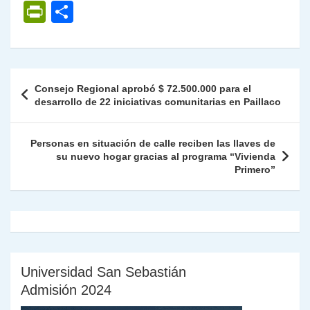
h
el
a
w
n
o
m
m
ri
P
C
at
e
c
itt
k
p
ai
ai
nt
ri
o
s
gr
e
er
e
y
l
l
nt
m
A
a
b
dI
Li
Fr
p
Navegación
Consejo Regional aprobó $ 72.500.000 para el
p
m
o
n
n
ie
ar
de
desarrollo de 22 iniciativas comunitarias en Paillaco
p
o
k
n
tir
entradas
k
dl
Personas en situación de calle reciben las llaves de
su nuevo hogar gracias al programa “Vivienda
y
Primero”
Universidad San Sebastián
Admisión 2024