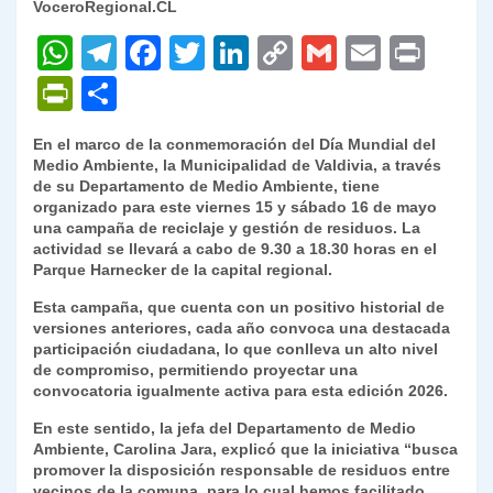
VoceroRegional.CL
W
T
F
T
Li
C
G
E
P
h
el
a
w
n
o
m
m
ri
P
C
at
e
c
itt
k
p
ai
ai
nt
ri
o
En el marco de la conmemoración del Día Mundial del
s
gr
e
er
e
y
l
l
nt
m
Medio Ambiente, la Municipalidad de Valdivia, a través
A
a
b
dI
Li
de su Departamento de Medio Ambiente, tiene
Fr
p
organizado para este viernes 15 y sábado 16 de mayo
p
m
o
n
n
ie
ar
una campaña de reciclaje y gestión de residuos. La
actividad se llevará a cabo de 9.30 a 18.30 horas en el
p
o
k
n
tir
Parque Harnecker de la capital regional.
k
dl
Esta campaña, que cuenta con un positivo historial de
versiones anteriores, cada año convoca una destacada
y
participación ciudadana, lo que conlleva un alto nivel
de compromiso, permitiendo proyectar una
convocatoria igualmente activa para esta edición 2026.
En este sentido, la jefa del Departamento de Medio
Ambiente, Carolina Jara, explicó que la iniciativa “busca
promover la disposición responsable de residuos entre
vecinos de la comuna, para lo cual hemos facilitado