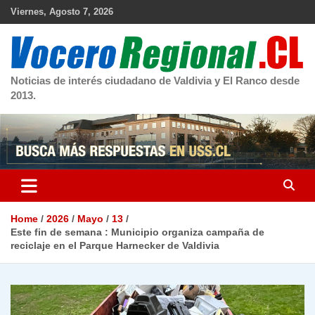
Skip
Viernes, Agosto 7, 2026
to
content
Noticias de interés ciudadano de Valdivia y El Ranco desde
2013.
Home
2026
Mayo
13
Este fin de semana : Municipio organiza campaña de
reciclaje en el Parque Harnecker de Valdivia