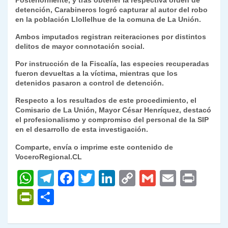
Posteriormente, y tras obtener la respectiva orden de
detención, Carabineros logró capturar al autor del robo
en la población Llollelhue de la comuna de La Unión.
Ambos imputados registran reiteraciones por distintos
delitos de mayor connotación social.
Por instrucción de la Fiscalía, las especies recuperadas
fueron devueltas a la víctima, mientras que los
detenidos pasaron a control de detención.
Respecto a los resultados de este procedimiento, el
Comisario de La Unión, Mayor César Henríquez, destacó
el profesionalismo y compromiso del personal de la SIP
en el desarrollo de esta investigación.
Comparte, envía o imprime este contenido de
VoceroRegional.CL
W
T
F
T
Li
C
G
E
P
h
el
a
w
n
o
m
m
ri
P
C
at
e
c
itt
k
p
ai
ai
nt
ri
o
s
gr
e
er
e
y
l
l