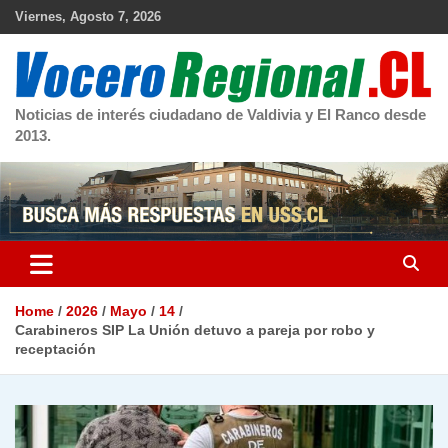
Skip
Viernes, Agosto 7, 2026
to
content
Noticias de interés ciudadano de Valdivia y El Ranco desde
2013.
Home
2026
Mayo
14
Carabineros SIP La Unión detuvo a pareja por robo y
receptación