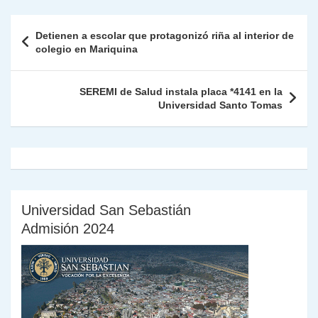
nt
m
A
a
b
dI
Li
Fr
p
Navegación
Detienen a escolar que protagonizó riña al interior de
p
m
o
n
n
ie
ar
de
colegio en Mariquina
p
o
k
n
tir
entradas
k
dl
SEREMI de Salud instala placa *4141 en la
Universidad Santo Tomas
y
Universidad San Sebastián
Admisión 2024