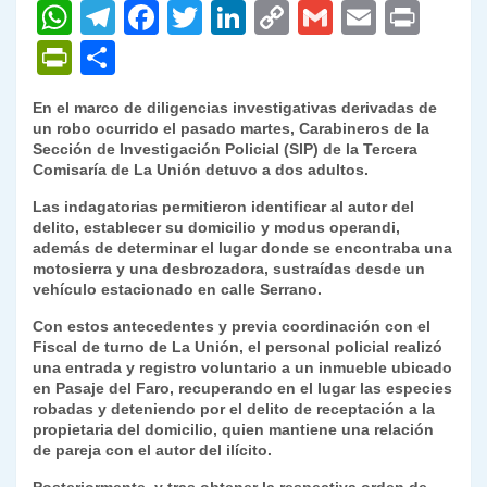
W
T
F
T
Li
C
G
E
P
h
el
a
w
n
o
m
m
ri
P
C
at
e
c
itt
k
p
ai
ai
nt
ri
o
En el marco de diligencias investigativas derivadas de
s
gr
e
er
e
y
l
l
nt
m
un robo ocurrido el pasado martes, Carabineros de la
A
a
b
dI
Li
Sección de Investigación Policial (SIP) de la Tercera
Fr
p
Comisaría de La Unión detuvo a dos adultos.
p
m
o
n
n
ie
ar
Las indagatorias permitieron identificar al autor del
p
o
k
n
tir
delito, establecer su domicilio y modus operandi,
además de determinar el lugar donde se encontraba una
k
dl
motosierra y una desbrozadora, sustraídas desde un
vehículo estacionado en calle Serrano.
y
Con estos antecedentes y previa coordinación con el
Fiscal de turno de La Unión, el personal policial realizó
una entrada y registro voluntario a un inmueble ubicado
en Pasaje del Faro, recuperando en el lugar las especies
robadas y deteniendo por el delito de receptación a la
propietaria del domicilio, quien mantiene una relación
de pareja con el autor del ilícito.